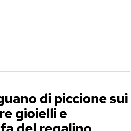
uano di piccione sui
e gioielli e
ffa del regalino