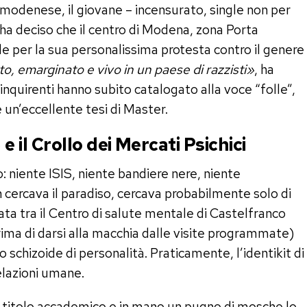
 modenese, il giovane – incensurato, single non per
 ha deciso che il centro di Modena, zona Porta
le per la sua personalissima protesta contro il genere
o, emarginato e vivo in un paese di razzisti»
, ha
inquirenti hanno subito catalogato alla voce “folle”,
un’eccellente tesi di Master.
e il Crollo dei Mercati Psichici
: niente ISIS, niente bandiere nere, niente
n cercava il paradiso, cercava probabilmente solo di
sata tra il Centro di salute mentale di Castelfranco
ima di darsi alla macchia dalle visite programmate)
bo schizoide di personalità. Praticamente, l’identikit di
relazioni umane.
un titolo accademico e in mano un pugno di mosche lo