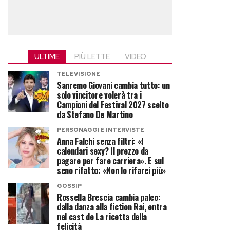
ULTIME
PIÙ LETTE
VIDEO
TELEVISIONE
Sanremo Giovani cambia tutto: un
solo vincitore volerà tra i
Campioni del Festival 2027 scelto
da Stefano De Martino
PERSONAGGI E INTERVISTE
Anna Falchi senza filtri: «I
calendari sexy? Il prezzo da
pagare per fare carriera». E sul
seno rifatto: «Non lo rifarei più»
GOSSIP
Rossella Brescia cambia palco:
dalla danza alla fiction Rai, entra
nel cast de La ricetta della
felicità