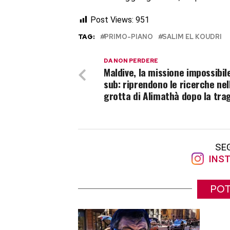
Post Views:
951
TAG:
PRIMO-PIANO
SALIM EL KOUDRI
DA NON PERDERE
Maldive, la missione impossibil
sub: riprendono le ricerche nel
grotta di Alimathà dopo la tra
SE
INST
POT