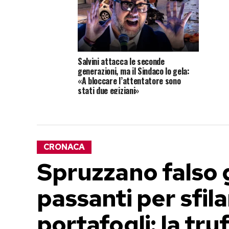
Salvini attacca le seconde
generazioni, ma il Sindaco lo gela:
«A bloccare l’attentatore sono
stati due egiziani»
CRONACA
Spruzzano falso g
passanti per sfilar
portafogli: la tru