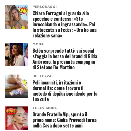
PERSONAGGI
Chiara Ferragni si guarda allo
specchio e confessa: «Sto
invecchiando e ingrassando». Poi
la stoccata su Fedez: «Ora ho una
relazione sana»
MODA
Belén sorprende tutti: sui social
sfoggia la borsa del brand di Gilda
Ambrosio, la presunta compagna
di Stefano De Martino
BELLEZZA
Peli incarniti, irritazioni e
dermatite: come trovare il
metodo di depilazione ideale per la
tua cute
TELEVISIONE
Grande Fratello Vip, spunta il
primo nome: Giulia Provvedi torna
nella Casa dopo sette anni