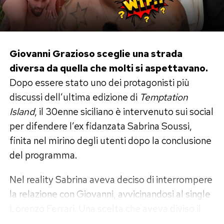
soltanto in un asciugamano nella camera
d’albergo.
Il momento più bello è con Nathan
Giovanni Grazioso sceglie una strada
diversa da quella che molti si aspettavano.
Falco
Dopo essere stato uno dei protagonisti più
Tra le fotografie condivise da Elisabetta
discussi dell’ultima edizione di
Temptation
Gregoraci, quelle che hanno raccolto più
Island
, il 30enne siciliano è intervenuto sui social
apprezzamenti sono dedicate al figlio Nathan
per difendere l’ex fidanzata Sabrina Soussi,
Falco, nato dal matrimonio con Flavio Briatore.
finita nel mirino degli utenti dopo la conclusione
del programma.
Mamma e figlio appaiono sorridenti durante una
serata trascorsa insieme in un locale affacciato
Nel reality Sabrina aveva deciso di interrompere
sul mare, tra musica, luci e atmosfera estiva.
la relazione con Giovanni, avvicinandosi al single
Lorenzo Ferrari. Una scelta che aveva diviso il
«Mare sardo e tempo di qualità: mamma e
pubblico e che, nelle settimane successive alla