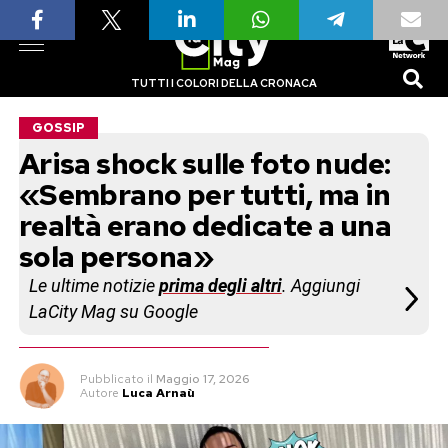
TUTTI I COLORI DELLA CRONACA
GOSSIP
Arisa shock sulle foto nude:
«Sembrano per tutti, ma in
realtà erano dedicate a una
sola persona»
Le ultime notizie
prima degli altri
. Aggiungi
LaCity Mag su Google
Pubblicato
il
Maggio 17, 2026
Autore
Luca Arnaù