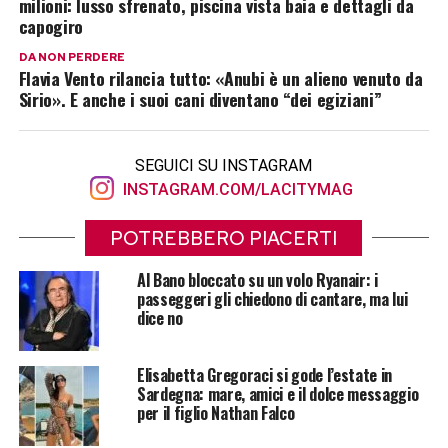
milioni: lusso sfrenato, piscina vista baia e dettagli da
capogiro
DA NON PERDERE
Flavia Vento rilancia tutto: «Anubi è un alieno venuto da
Sirio». E anche i suoi cani diventano “dei egiziani”
SEGUICI SU INSTAGRAM
INSTAGRAM.COM/LACITYMAG
POTREBBERO PIACERTI
Al Bano bloccato su un volo Ryanair: i
passeggeri gli chiedono di cantare, ma lui
dice no
Elisabetta Gregoraci si gode l’estate in
Sardegna: mare, amici e il dolce messaggio
per il figlio Nathan Falco