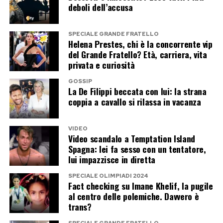
deboli dell’accusa
Fino ad allora, il racconto di Simona Giordano
resta uno degli elementi che continuano ad
SPECIALE GRANDE FRATELLO
Helena Prestes, chi è la concorrente vip
alimentare il gossip intorno a Danilo D’Angelo e
del Grande Fratello? Età, carriera, vita
Francesca Coppola. Una storia ancora priva di
privata e curiosità
una versione condivisa da tutti i protagonisti e
GOSSIP
che potrebbe riservare nuovi colpi di scena nelle
La De Filippi beccata con lui: la strana
coppia a cavallo si rilassa in vacanza
prossime settimane.
VIDEO
Post Views:
176
Video scandalo a Temptation Island
Spagna: lei fa sesso con un tentatore,
lui impazzisce in diretta
SPECIALE OLIMPIADI 2024
Fact checking su Imane Khelif, la pugile
al centro delle polemiche. Davvero è
trans?
SPECIALE GRANDE FRATELLO