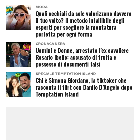
Temptation Island
le avrebbe spiegato di essere
villaggio.
MODA
ormai single e libero da qualsiasi legame con
Quali occhiali da sole valorizzano davvero
il tuo volto? Il metodo infallibile degli
Francesca Coppola. Da lì sarebbe nata una
Post Views:
189
esperti per scegliere la montatura
frequentazione durata alcune settimane.
perfetta per ogni forma
CRONACA NERA
Sempre secondo il suo racconto, il rapporto si
Uomini e Donne, arrestato l’ex cavaliere
sarebbe poi interrotto improvvisamente dopo
Rosario Ibello: accusato di truffa e
possesso di documenti falsi
una serata trascorsa insieme, spingendola a
raccontare pubblicamente la propria versione
SPECIALE TEMPTATION ISLAND
Chi è Simona Giordano, la tiktoker che
dei fatti.
racconta il flirt con Danilo D’Angelo dopo
Temptation Island
È importante sottolineare che, allo stato
attuale,
si tratta esclusivamente della
ricostruzione fornita da Simona Giordano
.
Danilo D’Angelo non ha confermato né smentito
quanto raccontato, mentre Francesca Coppola