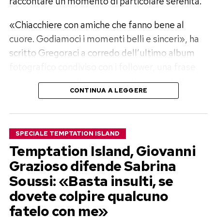
raccontare un momento di particolare serenità.
«Chiacchiere con amiche che fanno bene al
cuore. Godiamoci i momenti belli e sinceri», ha
scritto Gregoraci a corredo dell’ultimo album
fotografico condiviso con i follower, una frase
che riassume perfettamente lo spirito delle sue
CONTINUA A LEGGERE
vacanze.
Mare cristallino, sport e serate con
SPECIALE TEMPTATION ISLAND
gli amici
Temptation Island, Giovanni
Nelle immagini pubblicate su Instagram la
Grazioso difende Sabrina
protagonista assoluta è la Sardegna, da anni una
Soussi: «Basta insulti, se
delle destinazioni preferite della showgirl.
dovete colpire qualcuno
fatelo con me»
Elisabetta si mostra mentre risale sulla barca