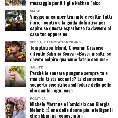
Un messaggio che va oltre il reality
messaggio per il figlio Nathan Falco
differenza d’età con il compagno.
VIAGGI
Il percorso di Giovanni e Sabrina si è concluso
Viaggio in camper tra mito e realtà: tutti
Quell’esperienza televisiva aveva contribuito ad
davanti alle telecamere, ma lo sfogo dell’ex
i pro, i contro e la guida definitiva per
aumentare la sua popolarità, ben prima che il
capire se questa esperienza fa davvero al
fidanzato dimostra come, almeno sul piano
suo nome venisse accostato a
Temptation
caso tuo oppure no
umano, il rispetto possa sopravvivere anche alla
Island
.
SPECIALE TEMPTATION ISLAND
fine di una relazione.
Temptation Island, Giovanni Grazioso
difende Sabrina Soussi: «Basta insulti, se
Il racconto della frequentazione con
Pur non condividendo le scelte fatte da Sabrina
dovete colpire qualcuno fatelo con me»
Danilo D’Angelo
durante il programma, Giovanni ha scelto di
SALUTE
esporsi per chiedere ai follower di fermare gli
Perché le zanzare pungono sempre te e
Secondo quanto riferito dalla stessa Simona
mai chi ti sta accanto? La clamorosa
insulti, ricordando che dietro i protagonisti del
scoperta scientifica sull’odore della pelle
attraverso i propri profili social, la conoscenza
reality ci sono persone reali.
che cambia ogni cosa
con Danilo D’Angelo sarebbe iniziata dopo la
POLITICA
Un messaggio che, nelle ultime ore, ha raccolto
conclusione delle registrazioni del reality.
Michele Morrone e l’amicizia con Giorgia
numerosi apprezzamenti anche tra chi aveva
Meloni: «È una delle donne più intelligenti
La creator sostiene che l’ex protagonista di
che abbia mai conosciuto»
seguito con passione la loro storia all’interno del