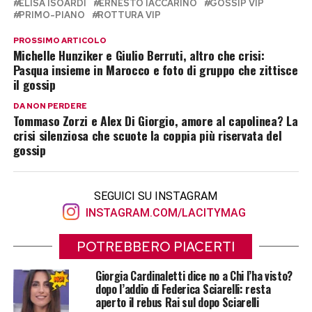
ELISA ISOARDI
ERNESTO IACCARINO
GOSSIP VIP
PRIMO-PIANO
ROTTURA VIP
PROSSIMO ARTICOLO
Michelle Hunziker e Giulio Berruti, altro che crisi:
Pasqua insieme in Marocco e foto di gruppo che zittisce
il gossip
DA NON PERDERE
Tommaso Zorzi e Alex Di Giorgio, amore al capolinea? La
crisi silenziosa che scuote la coppia più riservata del
gossip
SEGUICI SU INSTAGRAM
INSTAGRAM.COM/LACITYMAG
POTREBBERO PIACERTI
Giorgia Cardinaletti dice no a Chi l’ha visto?
dopo l’addio di Federica Sciarelli: resta
aperto il rebus Rai sul dopo Sciarelli