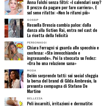
e chi sottolinea il percorso che l’ha portata
Anna Falchi senza filtri: «I calendari sexy?
compagno José Hernandez e i figli Leone e
Il prezzo da pagare per fare carriera». E
dall’Argentina al successo in Italia.
Vittoria. La relazione viene descritta come
sul seno rifatto: «Non lo rifarei più»
stabile e serena, lontana almeno in apparenza
Per molti follower il video rappresenta
GOSSIP
dal circo mediatico che aveva accompagnato
Rossella Brescia cambia palco: dalla
semplicemente l’ennesima conferma di una
danza alla fiction Rai, entra nel cast de
ogni fase del matrimonio con Fedez.
presenza scenica che, a distanza di anni
La ricetta della felicità
dall’esordio in televisione, continua a lasciare il
L’influencer ammette anche di aver
PERSONAGGI
segno.
Chiara Ferragni si guarda allo specchio e
attraversato periodi complessi nel rapporto con
confessa: «Sto invecchiando e
il cibo. «Non ho mai avuto disturbi alimentari,
Gli hater non perdonano: «Ma una
ingrassando». Poi la stoccata su Fedez:
ma ci sono stati periodi in cui ero ossessionata
«Ora ho una relazione sana»
foto normale?»
dal cibo e dal mangiare soltanto sano. In quei
MODA
Belén sorprende tutti: sui social sfoggia
momenti ero molto triste e stavo attraversando
Come spesso accade quando si parla di Belén, ai
la borsa del brand di Gilda Ambrosio, la
situazioni difficili».
presunta compagna di Stefano De
messaggi di apprezzamento si affiancano anche
Martino
numerose critiche.
Parole che mostrano una fragilità diversa da
BELLEZZA
quella solitamente esibita sui social e che si
Peli incarniti, irritazioni e dermatite:
Diversi utenti contestano la scelta