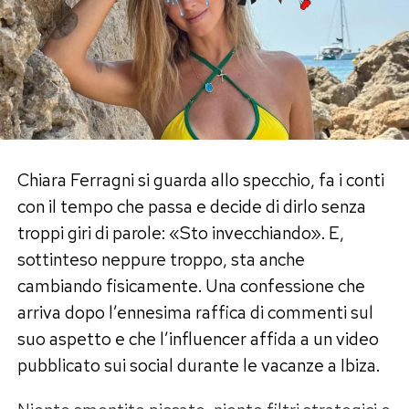
La serie aveva conquistato buoni consensi al
debutto su Rai 1 grazie al mix di emozioni,
commedia e racconti di vita quotidiana,
elementi che saranno al centro anche dei nuovi
episodi.
Una nuova sfida per la showgirl
Chiara Ferragni si guarda allo specchio, fa i conti
con il tempo che passa e decide di dirlo senza
Nel corso della sua carriera Rossella Brescia ha
troppi giri di parole: «Sto invecchiando». E,
saputo reinventarsi più volte, passando dalla
sottinteso neppure troppo, sta anche
danza alla conduzione televisiva e radiofonica.
cambiando fisicamente. Una confessione che
Ora arriva una nuova opportunità professionale
arriva dopo l’ennesima raffica di commenti sul
che la vedrà cimentarsi davanti alla macchina da
suo aspetto e che l’influencer affida a un video
presa in una produzione di prima serata.
pubblicato sui social durante le vacanze a Ibiza.
Per i fan sarà l’occasione di scoprire una Rossella