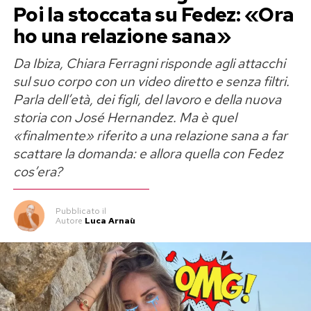
momento non sono stati resi noti dettagli sul
Poi la stoccata su Fedez: «Ora
personaggio che interpreterà.
ho una relazione sana»
L’ingresso nel cast conferma la volontà della
Da Ibiza, Chiara Ferragni risponde agli attacchi
produzione di ampliare ulteriormente il racconto
sul suo corpo con un video diretto e senza filtri.
Parla dell’età, dei figli, del lavoro e della nuova
con nuovi interpreti e nuove storie.
storia con José Hernandez. Ma è quel
Un cast ricco di grandi protagonisti
«finalmente» riferito a una relazione sana a far
scattare la domanda: e allora quella con Fedez
Rossella Brescia affiancherà un gruppo di attori
cos’era?
già molto apprezzati dal pubblico. Tra i
protagonisti confermati figurano
Cristiana
Pubblicato
il
Autore
Luca Arnaù
Capotondi
,
Lucia Mascino
,
Eugenio
Franceschini
,
Flavio Parenti
e
Andrea
Roncato
, protagonisti anche della prima
stagione.