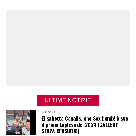
Hernandez, il capitolo Ferragnez assume una
Non è la prima volta che Belén Rodriguez
luce diversa. E viene spontaneo chiedersi
accende il dibattito durante l’estate. Negli
quanto ci fosse di vero nella favola precedente
ultimi giorni aveva già fatto discutere per alcune
e quanto, invece, fosse parte di una macchina
immagini pubblicate durante la vacanza, finite
narrativa perfetta per alimentare follower,
immediatamente al centro delle cronache di
contratti, documentari e copertine.
gossip.
Chiara Ferragni dice di essere fiera della donna
Anche questa volta il copione si ripete. Da una
che è diventata. Il pubblico, però, continua a
parte chi la difende sostenendo che sia libera di
guardare anche la donna che per anni aveva
mostrarsi come preferisce, dall’altra chi ritiene
raccontato di essere.
che punti sempre sull’effetto sorpresa per
ULTIME NOTIZIE
restare al centro dell’attenzione mediatica.
Post Views:
185
GOSSIP
Una cosa, però, appare evidente: nel bene o nel
Elisabetta Canalis, che Sex bomb! è suo
il primo topless del 2024 (GALLERY
male, ogni contenuto pubblicato da Belén
SENZA CENSURA!)
Rodriguez continua a diventare virale nel giro di