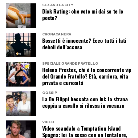
SEX AND LA CITY
poche ore. E, ancora una volta, il vero vincitore
Dick Rating: che voto mi dai se te lo
sembra essere l’algoritmo di Instagram.
posto?
Post Views:
263
CRONACA NERA
Bossetti è innocente? Ecco tutti i lati
deboli dell’accusa
SPECIALE GRANDE FRATELLO
Helena Prestes, chi è la concorrente vip
del Grande Fratello? Età, carriera, vita
privata e curiosità
GOSSIP
La De Filippi beccata con lui: la strana
coppia a cavallo si rilassa in vacanza
VIDEO
Video scandalo a Temptation Island
Spagna: lei fa sesso con un tentatore,