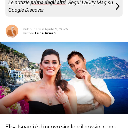
Le notizie
prima degli altri
. Segui LaCity Mag su
Google Discover
Pubblicato
il
Aprile 9, 2026
Autore
Luca Arnaù
Elisa Isoardi è di nuovo single e il gossip, come