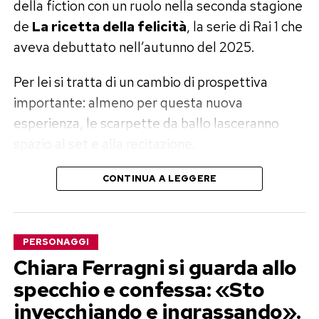
della fiction con un ruolo nella seconda stagione
de
La ricetta della felicità
, la serie di Rai 1 che
aveva debuttato nell’autunno del 2025.
Per lei si tratta di un cambio di prospettiva
importante: almeno per questa nuova
esperienza, le scarpette da ballo lasceranno
spazio al set e alla recitazione.
Rossella Brescia entra nel cast de
CONTINUA A LEGGERE
La ricetta della felicità
La seconda stagione della fiction si arricchisce
PERSONAGGI
così di un volto molto amato dal pubblico
Chiara Ferragni si guarda allo
italiano. Rossella Brescia sarà infatti una delle
specchio e confessa: «Sto
nuove protagoniste della serie, anche se al
invecchiando e ingrassando».