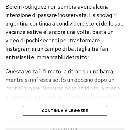
Belén Rodriguez non sembra avere alcuna
«Ho finalmente una relazione sana»:
intenzione di passare inosservata. La showgirl
la frase che punge Fedez
argentina continua a condividere scorci delle sue
vacanze estive e, ancora una volta, basta un
Poi arriva la frase che cambia il tono del video e
video di pochi secondi per trasformare
fa drizzare le antenne al pubblico: «Sono una
Instagram in un campo di battaglia tra fan
donna di 39 anni, ho due figli, ho finalmente una
entusiasti e immancabili detrattori.
relazione sana e sto lavorando tantissimo a
nuovi progetti incredibili».
Questa volta il filmato la ritrae su una barca,
mentre si rinfresca sotto un doccino dopo un
Quel «finalmente» non passa inosservato.
bagno in mare. Nessuna posa studiata, almeno
Perché, quando si dice di avere finalmente una
in apparenza, ma un’inquadratura che mette in
relazione sana, il sospetto è inevitabile: quelle
risalto il fisico della showgirl e che, nel giro di
precedenti non lo erano? E soprattutto, la lunga
CONTINUA A LEGGERE
pochissimo tempo, ha raccolto milioni di
storia con Fedez, raccontata per anni come un
visualizzazioni, confermando quanto ogni suo
amore da favola tra nozze, figli, lacrime, case da
ADVERTISEMENT