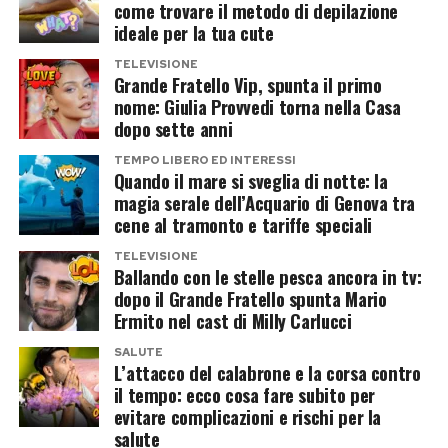
inseriscono nel tentativo di costruire una nuova
come trovare il metodo di depilazione
dell’inquadratura e accusano la showgirl di
ideale per la tua cute
immagine: meno irraggiungibile, meno perfetta,
cercare volutamente l’attenzione. «Ma una foto
più adulta e forse anche più autentica.
TELEVISIONE
normale?? Non hai altro da mostrare», scrive un
Grande Fratello Vip, spunta il primo
nome: Giulia Provvedi torna nella Casa
utente. Un altro commenta: «Ma perché questa
Chiara Ferragni cambia narrazione,
dopo sette anni
inquadratura? Sei bella, non c’è bisogno di fare
ma il passato resta
TEMPO LIBERO ED INTERESSI
queste riprese». C’è poi chi liquida il tutto
Quando il mare si sveglia di notte: la
parlando di «narcisismo e protagonismo».
magia serale dell’Acquario di Genova tra
Il nuovo racconto di Chiara Ferragni punta tutto
cene al tramonto e tariffe speciali
sulla rinascita personale: una donna di 39 anni,
Critiche che non sembrano però rallentare la
TELEVISIONE
madre di due figli, impegnata nel lavoro e
popolarità del contenuto, anzi. Più aumentano
Ballando con le stelle pesca ancora in tv:
finalmente serena accanto a un nuovo
dopo il Grande Fratello spunta Mario
le polemiche, più il video continua a essere
Ermito nel cast di Milly Carlucci
compagno. Una narrazione legittima, certo, ma
condiviso e commentato.
che inevitabilmente entra in collisione con quella
SALUTE
L’attacco del calabrone e la corsa contro
Belén Rodriguez resta la regina del
venduta per anni al pubblico.
il tempo: ecco cosa fare subito per
evitare complicazioni e rischi per la
gossip estivo
Se oggi la relazione sana è quella con José
salute