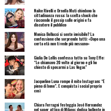
Naike Rivelli e Ornella Muti chiedono la
cittadinanza russa: la scelta shock che
riaccende il gossip sulle origini e fa
discutere il pubblico
Monica Bellucci si sente invisibile? La
confessione che sorprende tutti: «Dopo una
certa età non ti vede più nessuno»
Giulia De Lellis confessa tutto su Tony Effe:
“Lo chiamavo 20 volte al giorno e gli ho
chiesto di sposarmi a Las Vegas”
Jacqueline Luna rompe il mito Instagram: “È
pieno di bone”. E conquista i social proprio
così
Chiara Ferragni festeggia José Hernandez
nel super attico di Milano: dedica bollente in