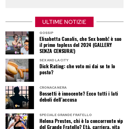
L’intera vicenda potrebbe trovare nuovi sviluppi
qualora Canale 5 decidesse di realizzare la
ULTIME NOTIZIE
puntata speciale dedicata agli aggiornamenti
delle coppie dopo il programma.
GOSSIP
Elisabetta Canalis, che Sex bomb! è suo
il primo topless del 2024 (GALLERY
Nelle ultime settimane diversi protagonisti del
SENZA CENSURA!)
reality hanno lasciato intendere di non poter
SEX AND LA CITY
ancora parlare liberamente delle rispettive
Dick Rating: che voto mi dai se te lo
posto?
situazioni sentimentali, alimentando le
indiscrezioni su un possibile appuntamento a
CRONACA NERA
settembre.
Bossetti è innocente? Ecco tutti i lati
deboli dell’accusa
Fino ad allora, il racconto di Simona Giordano
resta uno degli elementi che continuano ad
SPECIALE GRANDE FRATELLO
Helena Prestes, chi è la concorrente vip
alimentare il gossip intorno a Danilo D’Angelo e
del Grande Fratello? Età, carriera, vita