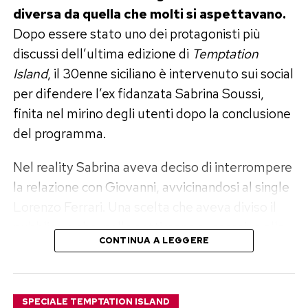
diversa da quella che molti si aspettavano.
Falco
Dopo essere stato uno dei protagonisti più
Tra le fotografie condivise da Elisabetta
discussi dell’ultima edizione di
Temptation
Gregoraci, quelle che hanno raccolto più
Island
, il 30enne siciliano è intervenuto sui social
apprezzamenti sono dedicate al figlio Nathan
per difendere l’ex fidanzata Sabrina Soussi,
Falco, nato dal matrimonio con Flavio Briatore.
finita nel mirino degli utenti dopo la conclusione
del programma.
Mamma e figlio appaiono sorridenti durante una
serata trascorsa insieme in un locale affacciato
Nel reality Sabrina aveva deciso di interrompere
sul mare, tra musica, luci e atmosfera estiva.
la relazione con Giovanni, avvicinandosi al single
Lorenzo Ferrari. Una scelta che aveva diviso il
«Mare sardo e tempo di qualità: mamma e
pubblico e che, nelle settimane successive alla
figlio», scrive la conduttrice, sottolineando
CONTINUA A LEGGERE
messa in onda, ha dato origine a una lunga serie
quanto questi momenti insieme rappresentino
di insulti e attacchi personali nei confronti della
la parte più preziosa della vacanza.
giovane.
SPECIALE TEMPTATION ISLAND