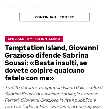
fotografico condiviso con i follower, una frase
che riassume perfettamente lo spirito delle sue
CONTINUA A LEGGERE
vacanze.
Mare cristallino, sport e serate con
SPECIALE TEMPTATION ISLAND
gli amici
Temptation Island, Giovanni
Nelle immagini pubblicate su Instagram la
Grazioso difende Sabrina
protagonista assoluta è la Sardegna, da anni una
Soussi: «Basta insulti, se
delle destinazioni preferite della showgirl.
dovete colpire qualcuno
fatelo con me»
Elisabetta si mostra mentre risale sulla barca
dopo un tuffo con un bikini a righe bianche e blu,
Tradito durante Temptation Island dalla scelta di
cappello in testa e occhiali da sole, circondata da
Sabrina Soussi di avvicinarsi al single Lorenzo
Ferrari, Giovanni Grazioso invita il pubblico a
acque cristalline e yacht ormeggiati al largo.
fermare l’odio online. «Parliamo di una ragazza