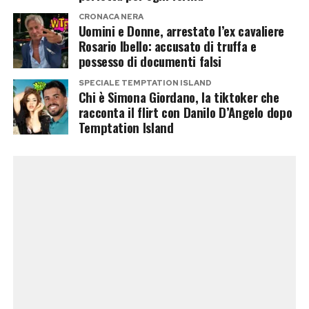
CRONACA NERA
Sempre secondo il suo racconto, il rapporto si
Uomini e Donne, arrestato l’ex cavaliere
sarebbe poi interrotto improvvisamente dopo
Rosario Ibello: accusato di truffa e
possesso di documenti falsi
una serata trascorsa insieme, spingendola a
raccontare pubblicamente la propria versione
SPECIALE TEMPTATION ISLAND
Chi è Simona Giordano, la tiktoker che
dei fatti.
racconta il flirt con Danilo D’Angelo dopo
Temptation Island
È importante sottolineare che, allo stato
attuale,
si tratta esclusivamente della
ricostruzione fornita da Simona Giordano
.
Danilo D’Angelo non ha confermato né smentito
quanto raccontato, mentre Francesca Coppola
ha preferito mantenere il silenzio.
Sullo sfondo resta lo speciale di
Temptation Island