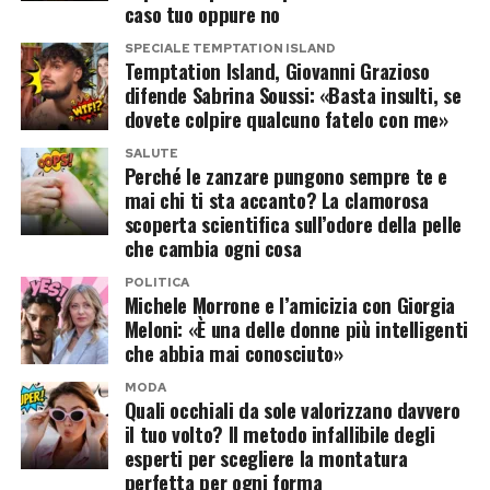
suo nome venisse accostato a
Temptation
caso tuo oppure no
umano, il rispetto possa sopravvivere anche alla
Island
.
SPECIALE TEMPTATION ISLAND
fine di una relazione.
Temptation Island, Giovanni Grazioso
difende Sabrina Soussi: «Basta insulti, se
Il racconto della frequentazione con
Pur non condividendo le scelte fatte da Sabrina
dovete colpire qualcuno fatelo con me»
Danilo D’Angelo
durante il programma, Giovanni ha scelto di
SALUTE
esporsi per chiedere ai follower di fermare gli
Perché le zanzare pungono sempre te e
Secondo quanto riferito dalla stessa Simona
mai chi ti sta accanto? La clamorosa
insulti, ricordando che dietro i protagonisti del
scoperta scientifica sull’odore della pelle
attraverso i propri profili social, la conoscenza
reality ci sono persone reali.
che cambia ogni cosa
con Danilo D’Angelo sarebbe iniziata dopo la
POLITICA
Un messaggio che, nelle ultime ore, ha raccolto
conclusione delle registrazioni del reality.
Michele Morrone e l’amicizia con Giorgia
numerosi apprezzamenti anche tra chi aveva
Meloni: «È una delle donne più intelligenti
La creator sostiene che l’ex protagonista di
che abbia mai conosciuto»
seguito con passione la loro storia all’interno del
Temptation Island
le avrebbe spiegato di essere
villaggio.
MODA
ormai single e libero da qualsiasi legame con
Quali occhiali da sole valorizzano davvero
il tuo volto? Il metodo infallibile degli
Francesca Coppola. Da lì sarebbe nata una
Post Views:
204
esperti per scegliere la montatura
frequentazione durata alcune settimane.
perfetta per ogni forma