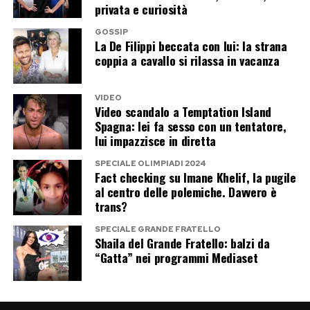
Francesca Coppola. Una storia ancora priva di
privata e curiosità
una versione condivisa da tutti i protagonisti e
GOSSIP
che potrebbe riservare nuovi colpi di scena nelle
La De Filippi beccata con lui: la strana
coppia a cavallo si rilassa in vacanza
prossime settimane.
VIDEO
Post Views:
193
Video scandalo a Temptation Island
Spagna: lei fa sesso con un tentatore,
lui impazzisce in diretta
SPECIALE OLIMPIADI 2024
Fact checking su Imane Khelif, la pugile
al centro delle polemiche. Davvero è
trans?
SPECIALE GRANDE FRATELLO
Shaila del Grande Fratello: balzi da
“Gatta” nei programmi Mediaset