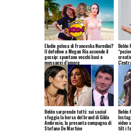
Elodie gelosa di Franceska Nuredini?
Belén 
Il defollow a Megan Ria accende il
“pozio
gossip: spuntano vecchi baci e
creati
messaggi d’amore
C’entr
Belén sorprende tutti: sui social
Belén 
sfoggia la borsa del brand di Gilda
Instagr
Ambrosio, la presunta compagna di
video 
Stefano De Martino
tilt i 