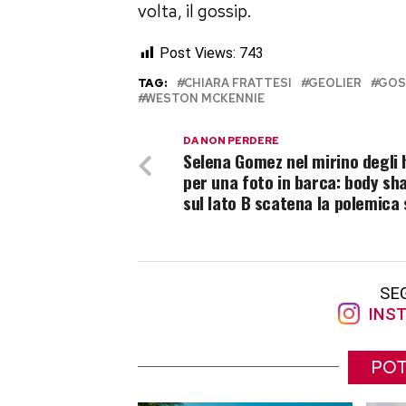
volta, il gossip.
Post Views:
743
TAG:
CHIARA FRATTESI
GEOLIER
GOS
WESTON MCKENNIE
DA NON PERDERE
Selena Gomez nel mirino degli 
per una foto in barca: body s
sul lato B scatena la polemica 
SE
INST
POT