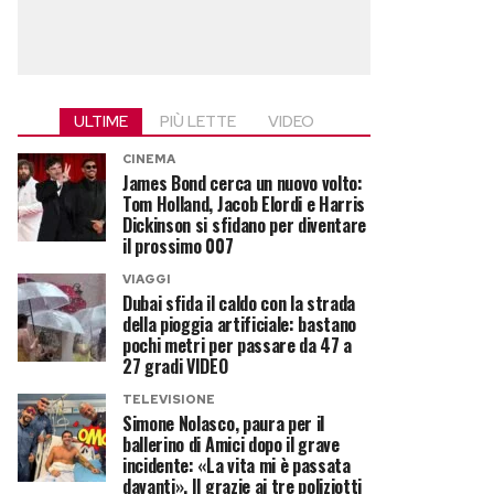
ULTIME
PIÙ LETTE
VIDEO
CINEMA
James Bond cerca un nuovo volto:
Tom Holland, Jacob Elordi e Harris
Dickinson si sfidano per diventare
il prossimo 007
VIAGGI
Dubai sfida il caldo con la strada
della pioggia artificiale: bastano
pochi metri per passare da 47 a
27 gradi VIDEO
TELEVISIONE
Simone Nolasco, paura per il
ballerino di Amici dopo il grave
incidente: «La vita mi è passata
davanti». Il grazie ai tre poliziotti