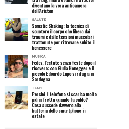
tra i Big, mentre Amici e X Factor
diventano la vera anticamera
dell’Ariston
SALUTE
Somatic Shaking: la tecnica di
scuotere il corpo che libera dai
traumi e dalle tensioni muscolari
trattenute per ritrovare subito il
benessere
MUSICA
Fedez, l’estate senza feste dopo il
ricovero: con Giulia Honegger e il
piccolo Edoardo Lupo si rifugia in
Sardegna
TECH
Perché il telefono si scarica molto
più in fretta quando fa caldo?
Cosa succede davvero alla
batteria dello smartphone in
estate