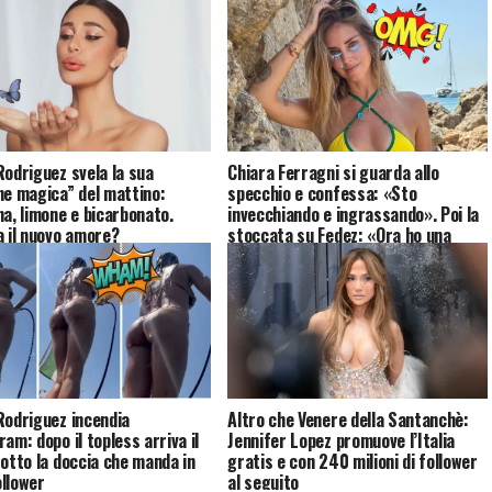
Rodriguez svela la sua
Chiara Ferragni si guarda allo
ne magica” del mattino:
specchio e confessa: «Sto
na, limone e bicarbonato.
invecchiando e ingrassando». Poi la
a il nuovo amore?
stoccata su Fedez: «Ora ho una
relazione sana»
Rodriguez incendia
Altro che Venere della Santanchè:
am: dopo il topless arriva il
Jennifer Lopez promuove l’Italia
sotto la doccia che manda in
gratis e con 240 milioni di follower
follower
al seguito