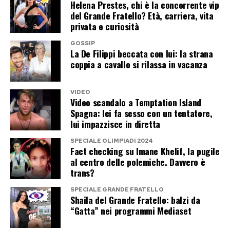
Helena Prestes, chi è la concorrente vip
dargli una seconda possibilità?
del Grande Fratello? Età, carriera, vita
privata e curiosità
Può darsi che Edoardo sia riuscito a spiegare ciò
GOSSIP
che in studio non aveva chiarito. Oppure la
La De Filippi beccata con lui: la strana
distanza dalle telecamere ha permesso a
coppia a cavallo si rilassa in vacanza
entrambi di abbassare i toni e ripartire senza il
peso del pubblico e degli opinionisti.
VIDEO
Video scandalo a Temptation Island
Spagna: lei fa sesso con un tentatore,
Il ritorno in studio è già scritto?
lui impazzisce in diretta
Le nuove registrazioni di
Uomini e Donne
sono
SPECIALE OLIMPIADI 2024
Fact checking su Imane Khelif, la pugile
previste per la fine di agosto, mentre il
al centro delle polemiche. Davvero è
trans?
programma dovrebbe tornare in onda a metà
settembre su Canale 5.
SPECIALE GRANDE FRATELLO
Shaila del Grande Fratello: balzi da
“Gatta” nei programmi Mediaset
Se la frequentazione verrà confermata, è
difficile immaginare che Maria De Filippi rinunci