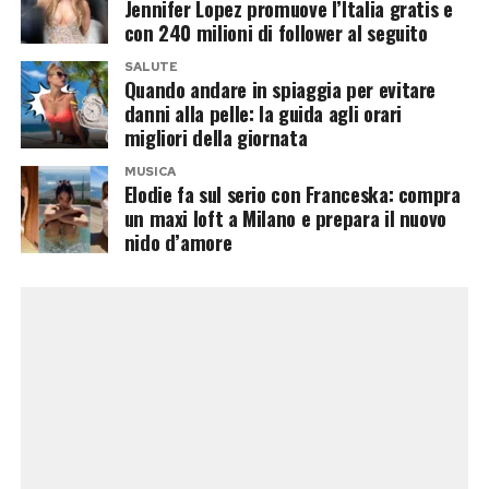
Jennifer Lopez promuove l’Italia gratis e
decidessero di interrompere la frequentazione.
con 240 milioni di follower al seguito
A giugno, Antonio aveva confermato che la
SALUTE
Quando andare in spiaggia per evitare
conoscenza con Paola proseguiva anche lontano
danni alla pelle: la guida agli orari
dallo studio. Si era detto interessato a dedicarle
migliori della giornata
tempo durante l’estate e pronto a capire se tra
MUSICA
Elodie fa sul serio con Franceska: compra
loro potesse nascere qualcosa di più serio.
un maxi loft a Milano e prepara il nuovo
nido d’amore
Poi, evidentemente, il copione sarebbe
cambiato. Se Paola frequenta davvero di nuovo
Edoardo da alcune settimane, resta da capire
quando e come si sia concluso il rapporto con
Antonio. Silenzio, per ora, da parte dei diretti
interessati, ma la sensazione è che la nuova
stagione avrà già un triangolo pronto per il
centro studio.