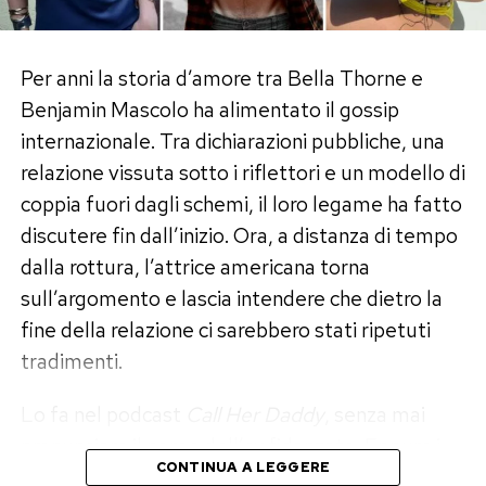
foto normale?»
Come spesso accade quando si parla di Belén, ai
Per anni la storia d’amore tra Bella Thorne e
messaggi di apprezzamento si affiancano anche
Benjamin Mascolo ha alimentato il gossip
numerose critiche.
internazionale. Tra dichiarazioni pubbliche, una
relazione vissuta sotto i riflettori e un modello di
Diversi utenti contestano la scelta
coppia fuori dagli schemi, il loro legame ha fatto
dell’inquadratura e accusano la showgirl di
discutere fin dall’inizio. Ora, a distanza di tempo
cercare volutamente l’attenzione. «Ma una foto
dalla rottura, l’attrice americana torna
normale?? Non hai altro da mostrare», scrive un
sull’argomento e lascia intendere che dietro la
utente. Un altro commenta: «Ma perché questa
fine della relazione ci sarebbero stati ripetuti
inquadratura? Sei bella, non c’è bisogno di fare
tradimenti.
queste riprese». C’è poi chi liquida il tutto
parlando di «narcisismo e protagonismo».
Lo fa nel podcast
Call Her Daddy
, senza mai
pronunciare il nome dell’ex fidanzato. Eppure i
Critiche che non sembrano però rallentare la
CONTINUA A LEGGERE
riferimenti coincidono con la storia vissuta
popolarità del contenuto, anzi. Più aumentano