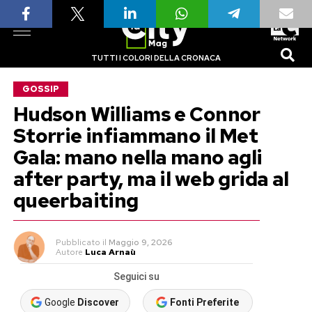
TUTTI I COLORI DELLA CRONACA
GOSSIP
Hudson Williams e Connor
Storrie infiammano il Met
Gala: mano nella mano agli
after party, ma il web grida al
queerbaiting
Pubblicato
il
Maggio 9, 2026
Autore
Luca Arnaù
Seguici su
Google
Discover
Fonti Preferite