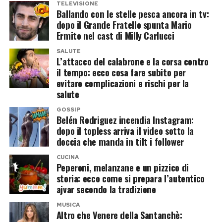
TELEVISIONE
di aver scoperto comportamenti che avrebbe
rafforzato i dubbi di Paola e fatto precipitare la
Ballando con le stelle pesca ancora in tv:
dopo il Grande Fratello spunta Mario
vissuto come tradimenti. Due versioni della
situazione.
Ermito nel cast di Milly Carlucci
stessa relazione che, ancora oggi, sembrano
Lui aveva quindi lasciato il programma, mentre
SALUTE
difficili da conciliare.
L’attacco del calabrone e la corsa contro
tra i due erano volate accuse e parole pesanti.
il tempo: ecco cosa fare subito per
Una chiusura che sembrava definitiva,
evitare complicazioni e rischi per la
Post Views:
171
salute
soprattutto perché Paola aveva parlato
apertamente di fiducia tradita.
GOSSIP
Belén Rodriguez incendia Instagram:
dopo il topless arriva il video sotto la
Che fine ha fatto Antonio Marino?
doccia che manda in tilt i follower
Dopo l’uscita di Edoardo, Paola non era rimasta
CUCINA
Peperoni, melanzane e un pizzico di
ferma ad aspettare. Sul finire della stagione
storia: ecco come si prepara l’autentico
aveva iniziato a conoscere
Antonio Marino
,
ajvar secondo la tradizione
cavaliere già conteso da Gloria Nicoletti e
MUSICA
Altro che Venere della Santanchè:
Cristina Tenuta prima che entrambe