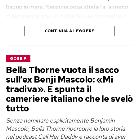
bagno in mare. Nessuna posa studiata, almeno
in apparenza, ma un’inquadratura che mette in
risalto il fisico della showgirl e che, nel giro di
CONTINUA A LEGGERE
pochissimo tempo, ha raccolto milioni di
visualizzazioni, confermando quanto ogni suo
post continui a catalizzare l’attenzione del web.
GOSSIP
Belén Rodriguez conquista i social
Bella Thorne vuota il sacco
sull’ex Benji Mascolo: «Mi
con il nuovo video
tradiva». E spunta il
Seguita da oltre 10 milioni di follower su
cameriere italiano che le svelò
Instagram, Belén Rodriguez riesce ancora una
tutto
volta a monopolizzare le conversazioni online. Il
Senza nominare esplicitamente Benjamin
reel è diventato rapidamente virale e ha
Mascolo, Bella Thorne ripercorre la loro storia
generato migliaia di reazioni.
nel podcast Call Her Daddy e racconta di aver