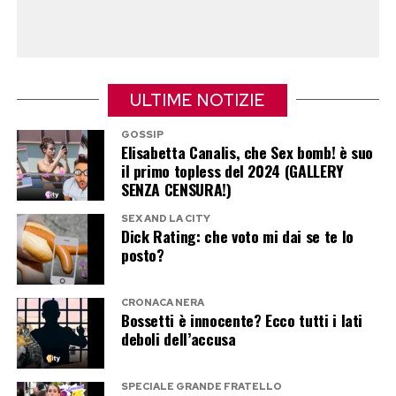
Uomini e Donne, il chiarimento fuori
dalle telecamere
ULTIME NOTIZIE
«Edoardo e Paola del trono over si stanno
frequentando al di fuori già da qualche
GOSSIP
Elisabetta Canalis, che Sex bomb! è suo
settimana, a distanza di parecchi mesi da
il primo topless del 2024 (GALLERY
quando finì male», ha riferito Lorenzo
SENZA CENSURA!)
Pugnaloni.
SEX AND LA CITY
Dick Rating: che voto mi dai se te lo
posto?
Il punto più curioso riguarda proprio il
chiarimento. Paola aveva lasciato intendere di
non fidarsi più di Edoardo, mentre lui era uscito
CRONACA NERA
Bossetti è innocente? Ecco tutti i lati
dal programma sotto il peso di una segnalazione
deboli dell’accusa
che sembrava confermare le sue perplessità.
Cosa è successo, dunque, per convincerla a
SPECIALE GRANDE FRATELLO