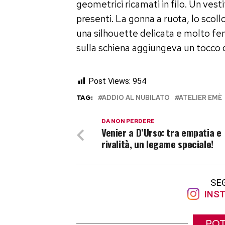
geometrici ricamati in filo. Un vestit
presenti. La gonna a ruota, lo scol
una silhouette delicata e molto fe
sulla schiena aggiungeva un tocco d
Post Views:
954
TAG:
ADDIO AL NUBILATO
ATELIER EMÈ
DA NON PERDERE
Venier a D’Urso: tra empatia e
rivalità, un legame speciale!
SE
INST
POT