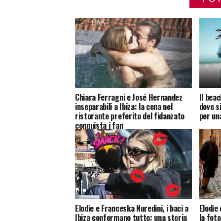
Chiara Ferragni e José Hernandez
Il bea
inseparabili a Ibiza: la cena nel
dove s
ristorante preferito del fidanzato
per un
conquista i fan
Elodie e Franceska Nuredini, i baci a
Elodie 
Ibiza confermano tutto: una storia
la fot