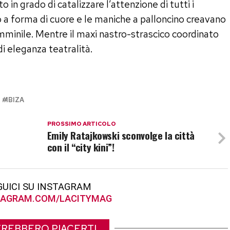
o in grado di catalizzare l’attenzione di tutti i
lo a forma di cuore e le maniche a palloncino creavano
mminile. Mentre il maxi nastro-strascico coordinato
i eleganza teatralità.
IBIZA
PROSSIMO ARTICOLO
Emily Ratajkowski sconvolge la città
con il “city kini”!
GUICI SU INSTAGRAM
AGRAM.COM/LACITYMAG
REBBERO PIACERTI