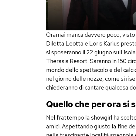
Oramai manca davvero poco, visto c
Diletta Leotta e Loris Karius prest
si sposeranno il 22 giugno sull’isol
Therasia Resort. Saranno in 150 circ
mondo dello spettacolo e del calcio
nel giorno delle nozze, come si rise
chiederanno di cantare qualcosa d
Quello che per ora si 
Nel frattempo la showgirl ha scelto d
amici. Aspettando giusto la fine del
nella trascinante località spagnola e