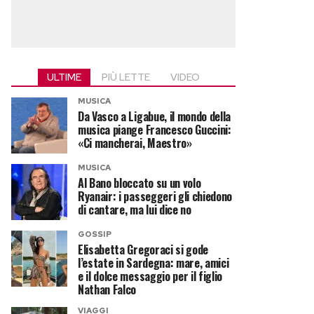
ULTIME
PIÙ LETTE
VIDEO
MUSICA
Da Vasco a Ligabue, il mondo della
musica piange Francesco Guccini:
«Ci mancherai, Maestro»
MUSICA
Al Bano bloccato su un volo
Ryanair: i passeggeri gli chiedono
di cantare, ma lui dice no
GOSSIP
Elisabetta Gregoraci si gode
l’estate in Sardegna: mare, amici
e il dolce messaggio per il figlio
Nathan Falco
VIAGGI