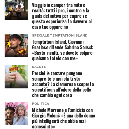
Viaggio in camper tra mito e
realtà: tutti i pro, i contro e la
guida definitiva per capire se
questa esperienza fa davvero al
caso tuo oppure no
SPECIALE TEMPTATION ISLAND
Temptation Island, Giovanni
Grazioso difende Sabrina Soussi:
«Basta insulti, se dovete colpire
qualcuno fatelo con me»
SALUTE
Perché le zanzare pungono
sempre te e mai chi ti sta
accanto? La clamorosa scoperta
scientifica sull’odore della pelle
che cambia ogni cosa
POLITICA
Michele Morrone e l’amicizia con
Giorgia Meloni: «È una delle donne
più intelligenti che abbia mai
conosciuto»