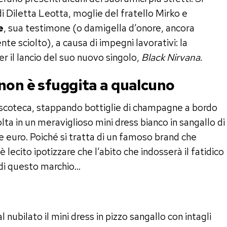
i Diletta Leotta, moglie del fratello Mirko e
e
, sua testimone (o damigella d’onore, ancora
e sciolto), a causa di impegni lavorativi: la
 il lancio del suo nuovo singolo,
Black Nirvana
.
non è sfuggita a qualcuno
discoteca, stappando bottiglie di champagne a bordo
olta in un meraviglioso mini dress bianco in sangallo di
le euro. Poiché si tratta di un famoso brand che
 lecito ipotizzare che l’abito che indosserà il fatidico
o di questo marchio…
 nubilato il mini dress in pizzo sangallo con intagli