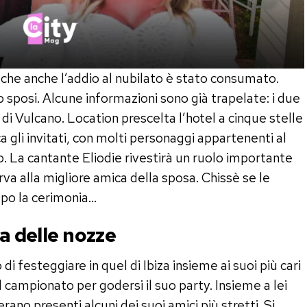
he anche l’addio al nubilato è stato consumato.
o sposi. Alcune informazioni sono già trapelate: i due
a di Vulcano. Location prescelta l’hotel a cinque stelle
a gli invitati, con molti personaggi appartenenti al
. La cantante Eliodie rivestirà un ruolo importante
rva alla migliore amica della sposa. Chissè se le
opo la cerimonia…
sa delle nozze
i festeggiare in quel di Ibiza insieme ai suoi più cari
 campionato per godersi il suo party. Insieme a lei
rano presenti alcuni dei suoi amici più stretti. Si