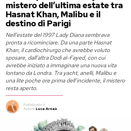
Megan Ria è un volto conosciuto dal pubblico
mistero dell’ultima estate tra
televisivo. Dopo
Amici
, ha partecipato a
Pechino
Hasnat Khan, Malibu e il
Express
ed è entrata nel corpo di ballo di Elodie,
destino di Parigi
con cui aveva già collaborato nel videoclip di
Nell’estate del 1997 Lady Diana sembrava
Tribale
.
pronta a ricominciare. Da una parte Hasnat
Khan, il cardiochirurgo che avrebbe voluto
Durante il tour negli stadi del 2025, però, ad
sposare, dall’altra Dodi al-Fayed, con cui
attirare l’attenzione non erano state soltanto le
avrebbe iniziato a immaginare una nuova vita
coreografie. Megan e Franceska si erano
lontano da Londra. Tra yacht, anelli, Malibu e
scambiate baci sul palco, immagini diventate
una lite poche ore prima dell’incidente, il mistero
rapidamente virali e lette allora come parte
resta aperto.
dello spettacolo e della loro complicità.
Pubblicato
il
Ora quelle scene sono tornate
Autore
Luca Arnaù
improvvisamente sotto i riflettori.