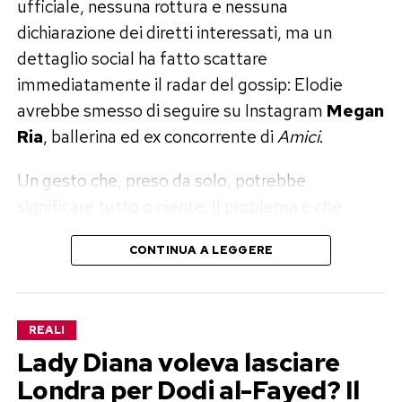
ufficiale, nessuna rottura e nessuna
dichiarazione dei diretti interessati, ma un
dettaglio social ha fatto scattare
immediatamente il radar del gossip: Elodie
avrebbe smesso di seguire su Instagram
Megan
Ria
, ballerina ed ex concorrente di
Amici
.
Un gesto che, preso da solo, potrebbe
significare tutto o niente. Il problema è che
Megan non è una conoscenza qualsiasi. Fa parte
CONTINUA A LEGGERE
del corpo di ballo di Elodie ed è stata molto
vicina in passato proprio a Franceska Nuredini.
Elodie, Franceska e Megan Ria: il
REALI
Lady Diana voleva lasciare
triangolo che fa parlare
Londra per Dodi al-Fayed? Il