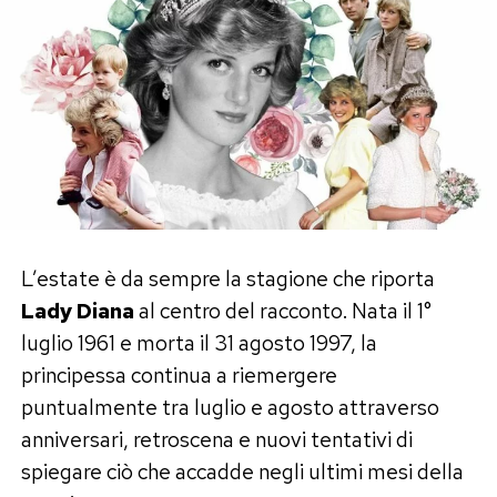
I vecchi post tra Megan e Franceska
Secondo le indiscrezioni rilanciate anche da
Il
Messaggero
, sul web sarebbero riemerse
vecchie fotografie di Megan Ria e Franceska
Nuredini accompagnate da didascalie molto
affettuose, con espressioni come «quanto ti
amo», «mio amore» e «amore mio».
Da qui è partita l’ipotesi che tra le due ballerine,
L’estate è da sempre la stagione che riporta
in passato, possa esserci stato un legame più
Lady Diana
al centro del racconto. Nata il 1°
intenso di una semplice amicizia.
luglio 1961 e morta il 31 agosto 1997, la
principessa continua a riemergere
Al momento, però, non esiste alcuna conferma
puntualmente tra luglio e agosto attraverso
diretta di una relazione sentimentale tra Megan
anniversari, retroscena e nuovi tentativi di
e Franceska. Le foto e le dediche testimoniano
spiegare ciò che accadde negli ultimi mesi della
una forte vicinanza, ma non bastano da sole per