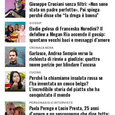
Secondo alcune ricostruzioni, Diana avrebbe
molti molto più di una semplice battuta.
Giuseppe Cruciani senza filtri: «Non sono
stato un padre perfetto». Poi spiega
iniziato a pensare seriamente a una vita lontano
perché disse che “la droga è buona”
Naturalmente, al momento non esiste alcuna
dal Regno Unito, almeno per parte dell’anno. La
conferma della gravidanza e nessuno dei due ha
GOSSIP
destinazione sarebbe stata Malibu, dove Dodi
Elodie gelosa di Franceska Nuredini? Il
annunciato un secondo bebè.
possedeva una villa affacciata sull’oceano.
defollow a Megan Ria accende il gossip:
spuntano vecchi baci e messaggi d’amore
Punta Ala, Clara Isabel e la famiglia
Nel 2003 l’ex maggiordomo Paul Burrell
CRONACA NERA
raccontò ad Abc News di aver visto i progetti
al completo
Garlasco, Andrea Sempio verso la
richiesta di rinvio a giudizio: quattro
della casa insieme a Diana. Secondo il suo
nuove perizie per blindare l’accusa
Le immagini pubblicate da Cecilia raccontano
racconto, la principessa immaginava un futuro in
soprattutto una vacanza serena. La coppia
CUCINA
California, con William e Harry accanto a lei nei
Perché la chiamiamo insalata russa se
appare immersa nella quotidianità familiare, tra
periodi liberi dagli impegni scolastici.
l’ha inventata un cuoco belga?
momenti con Clara Isabel, relax e tempo
L’incredibile storia del piatto che ha
conquistato il mondo
Un dettaglio che oggi suona quasi profetico,
trascorso insieme lontano dagli impegni.
considerando che molti anni dopo sarebbe stato
PERSONAGGI E INTERVISTE
Paola Perego e Lucio Presta, 25 anni
Proprio questa atmosfera ha reso il commento
proprio Harry a trasferirsi negli Stati Uniti.
d’amore e un soprannome che dice tutto: