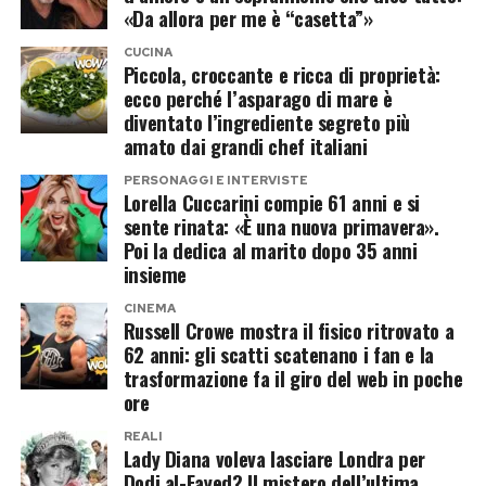
di Ignazio ancora più sospetto agli occhi dei fan.
«Da allora per me è “casetta”»
Perché proprio Dodi al-Fayed?
In un contesto già così domestico e familiare,
CUCINA
l’idea di un nuovo arrivo è sembrata
Piccola, croccante e ricca di proprietà:
Non tutti credono che la relazione con Dodi
ecco perché l’asparago di mare è
immediatamente credibile.
fosse nata come grande amore.
diventato l’ingrediente segreto più
amato dai grandi chef italiani
Ma il gossip, come spesso accade, è corso
Secondo Judy Wade, Diana potrebbe essersi
molto più veloce dei fatti.
PERSONAGGI E INTERVISTE
avvicinata a lui anche per provocare Hasnat
Lorella Cuccarini compie 61 anni e si
sente rinata: «È una nuova primavera».
Khan. Dodi aveva yacht, jet privati e una vita
Le foto in bikini frenano i fan
Poi la dedica al marito dopo 35 anni
perfetta per attirare i paparazzi. Mostrarsi felice
insieme
A raffreddare l’entusiasmo sono state le
accanto a lui avrebbe potuto essere anche un
CINEMA
immagini pubblicate successivamente da
modo per far ingelosire l’ex.
Russell Crowe mostra il fisico ritrovato a
Cecilia.
62 anni: gli scatti scatenano i fan e la
trasformazione fa il giro del web in poche
Questo, però, non esclude che una storia nata
ore
Nelle foto in piscina, la sorella di Belén mostra
forse come ripicca possa essere diventata
un addome tonico e piatto, dettaglio che ha
qualcosa di più serio.
REALI
Lady Diana voleva lasciare Londra per
spinto molti a ritenere improbabile che possa
Dodi al-Fayed? Il mistero dell’ultima