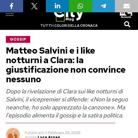
TUTTI I COLORI DELLA CRONACA
GOSSIP
Matteo Salvini e i like
notturni a Clara: la
giustificazione non convince
nessuno
Dopo la rivelazione di Clara sui like notturni di
Salvini, il vicepremier si difende: «Non la seguo
neanche, ho solo apprezzato la canzone». Ma
l’episodio alimenta il gossip e la satira politica.
Pubblicato
il
Febbraio 26, 2025
Autore
Luca Arnaù