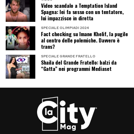
un mistero
Video scandalo a Temptation Island
Spagna: lei fa sesso con un tentatore,
A distanza di quasi trent’anni, la domanda resta
lui impazzisce in diretta
senza una risposta definitiva.
SPECIALE OLIMPIADI 2024
Fact checking su Imane Khelif, la pugile
Hasnat Khan è stato probabilmente l’uomo con
al centro delle polemiche. Davvero è
trans?
cui Diana aveva immaginato un amore profondo
e lontano dai riflettori. Dodi al-Fayed, invece,
SPECIALE GRANDE FRATELLO
Shaila del Grande Fratello: balzi da
potrebbe essere stato il simbolo di una nuova
“Gatta” nei programmi Mediaset
vita possibile, fatta di libertà, viaggi e forse
anche di un futuro lontano da Londra.
Il resto appartiene alle ipotesi, alle
testimonianze e alle ricostruzioni.
Ed è proprio questo che continua ad alimentare
il mito di Lady Diana: una donna che, nell’ultima