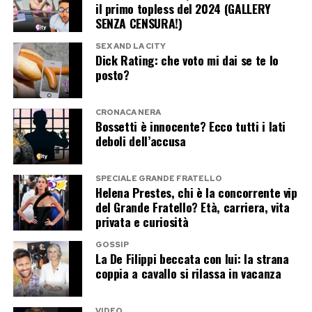
all’autista di accelerare.
il primo topless del 2024 (GALLERY
Per ora, dunque, resta soltanto un commento
SENZA CENSURA!)
enigmatico che ha fatto centro: poche parole, un
Judy Wade racconta che tra i due sarebbe
SEX AND LA CITY
sorriso e il gossip servito.
Dick Rating: che voto mi dai se te lo
scoppiata una «violenta discussione». Diana
posto?
avrebbe chiesto di rallentare, spaventata sia per
Se Ignazio voleva incuriosire i fan, missione
la propria sicurezza sia per quella dei fotografi.
compiuta.
CRONACA NERA
Bossetti è innocente? Ecco tutti i lati
Poche ore dopo, nella notte tra il 30 e il 31
deboli dell’accusa
Post Views:
191
agosto, la Mercedes su cui viaggiavano si
schiantò nel Tunnel dell’Alma.
SPECIALE GRANDE FRATELLO
Helena Prestes, chi è la concorrente vip
del Grande Fratello? Età, carriera, vita
Dodi morì sul colpo. Diana venne trasportata
privata e curiosità
all’ospedale Pitié-Salpêtrière, dove morì nelle
GOSSIP
prime ore del mattino.
La De Filippi beccata con lui: la strana
coppia a cavallo si rilassa in vacanza
Il vero ultimo amore di Diana resta
VIDEO