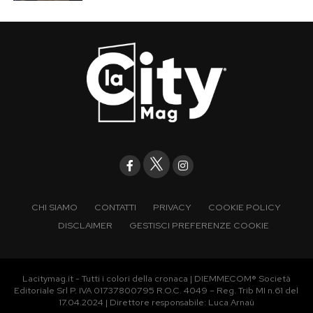
CHI SIAMO
CONTATTI
PRIVACY
COOKIE POLICY
DISCLAIMER
GESTISCI PREFERENZE COOKIE
Lacitymag.it - Tutti i colori della cronaca | DIEMMECOM® Società
Editoriale Srl P. IVA 01737800795 R.O.C. 4049 – Reg. Trib MI n.61 del
17.04.2024 | Direttore responsabile: Luca Arnaù