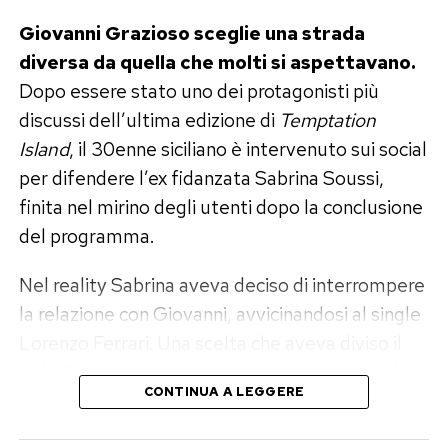
Il momento più bello è con Nathan
Giovanni Grazioso sceglie una strada
diversa da quella che molti si aspettavano.
Falco
Dopo essere stato uno dei protagonisti più
Tra le fotografie condivise da Elisabetta
discussi dell’ultima edizione di
Temptation
Gregoraci, quelle che hanno raccolto più
Island
, il 30enne siciliano è intervenuto sui social
apprezzamenti sono dedicate al figlio Nathan
per difendere l’ex fidanzata Sabrina Soussi,
Falco, nato dal matrimonio con Flavio Briatore.
finita nel mirino degli utenti dopo la conclusione
del programma.
Mamma e figlio appaiono sorridenti durante una
serata trascorsa insieme in un locale affacciato
Nel reality Sabrina aveva deciso di interrompere
sul mare, tra musica, luci e atmosfera estiva.
la relazione con Giovanni, avvicinandosi al single
Lorenzo Ferrari. Una scelta che aveva diviso il
«Mare sardo e tempo di qualità: mamma e
pubblico e che, nelle settimane successive alla
figlio», scrive la conduttrice, sottolineando
CONTINUA A LEGGERE
messa in onda, ha dato origine a una lunga serie
quanto questi momenti insieme rappresentino
di insulti e attacchi personali nei confronti della
la parte più preziosa della vacanza.