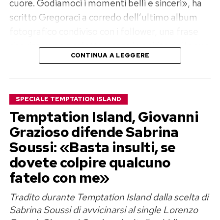
cuore. Godiamoci i momenti belli e sinceri», ha
scritto Gregoraci a corredo dell’ultimo album
fotografico condiviso con i follower, una frase
che riassume perfettamente lo spirito delle sue
CONTINUA A LEGGERE
vacanze.
Mare cristallino, sport e serate con
SPECIALE TEMPTATION ISLAND
gli amici
Temptation Island, Giovanni
Nelle immagini pubblicate su Instagram la
Grazioso difende Sabrina
protagonista assoluta è la Sardegna, da anni una
Soussi: «Basta insulti, se
delle destinazioni preferite della showgirl.
dovete colpire qualcuno
fatelo con me»
Elisabetta si mostra mentre risale sulla barca
dopo un tuffo con un bikini a righe bianche e blu,
Tradito durante Temptation Island dalla scelta di
cappello in testa e occhiali da sole, circondata da
Sabrina Soussi di avvicinarsi al single Lorenzo