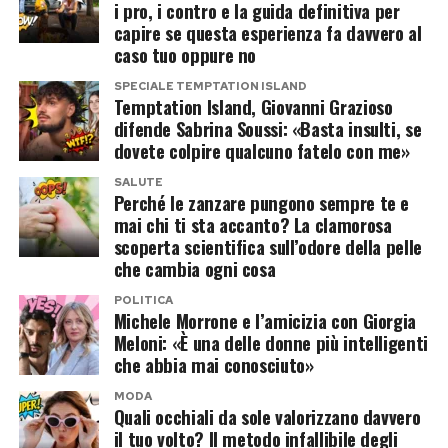
davanti alle telecamere, ma lo sfogo dell’ex
i pro, i contro e la guida definitiva per
aumentare la sua popolarità, ben prima che il
capire se questa esperienza fa davvero al
fidanzato dimostra come, almeno sul piano
suo nome venisse accostato a
Temptation
caso tuo oppure no
umano, il rispetto possa sopravvivere anche alla
Island
.
SPECIALE TEMPTATION ISLAND
fine di una relazione.
Temptation Island, Giovanni Grazioso
difende Sabrina Soussi: «Basta insulti, se
Il racconto della frequentazione con
Pur non condividendo le scelte fatte da Sabrina
dovete colpire qualcuno fatelo con me»
Danilo D’Angelo
durante il programma, Giovanni ha scelto di
SALUTE
esporsi per chiedere ai follower di fermare gli
Perché le zanzare pungono sempre te e
Secondo quanto riferito dalla stessa Simona
mai chi ti sta accanto? La clamorosa
insulti, ricordando che dietro i protagonisti del
scoperta scientifica sull’odore della pelle
attraverso i propri profili social, la conoscenza
reality ci sono persone reali.
che cambia ogni cosa
con Danilo D’Angelo sarebbe iniziata dopo la
POLITICA
Un messaggio che, nelle ultime ore, ha raccolto
conclusione delle registrazioni del reality.
Michele Morrone e l’amicizia con Giorgia
numerosi apprezzamenti anche tra chi aveva
Meloni: «È una delle donne più intelligenti
La creator sostiene che l’ex protagonista di
che abbia mai conosciuto»
seguito con passione la loro storia all’interno del
Temptation Island
le avrebbe spiegato di essere
villaggio.
MODA
ormai single e libero da qualsiasi legame con
Quali occhiali da sole valorizzano davvero
il tuo volto? Il metodo infallibile degli
Francesca Coppola. Da lì sarebbe nata una