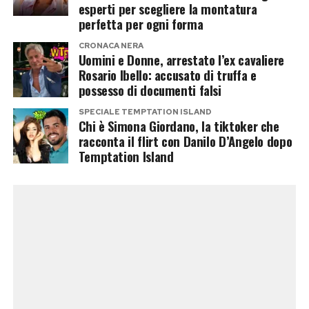
Post Views:
211
esperti per scegliere la montatura
frequentazione durata alcune settimane.
perfetta per ogni forma
CRONACA NERA
Sempre secondo il suo racconto, il rapporto si
Uomini e Donne, arrestato l’ex cavaliere
sarebbe poi interrotto improvvisamente dopo
Rosario Ibello: accusato di truffa e
possesso di documenti falsi
una serata trascorsa insieme, spingendola a
raccontare pubblicamente la propria versione
SPECIALE TEMPTATION ISLAND
Chi è Simona Giordano, la tiktoker che
dei fatti.
racconta il flirt con Danilo D’Angelo dopo
Temptation Island
È importante sottolineare che, allo stato
attuale,
si tratta esclusivamente della
ricostruzione fornita da Simona Giordano
.
Danilo D’Angelo non ha confermato né smentito
quanto raccontato, mentre Francesca Coppola
ha preferito mantenere il silenzio.
Sullo sfondo resta lo speciale di