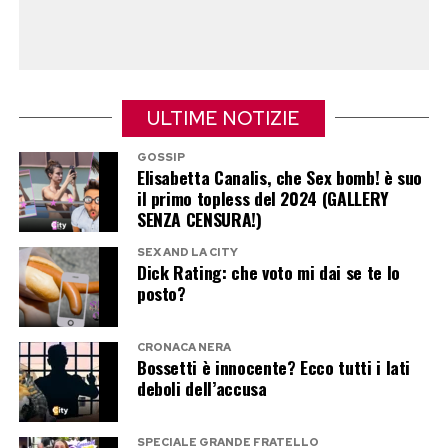
Temptation Island
L’intera vicenda potrebbe trovare nuovi sviluppi
qualora Canale 5 decidesse di realizzare la
ULTIME NOTIZIE
puntata speciale dedicata agli aggiornamenti
delle coppie dopo il programma.
GOSSIP
Elisabetta Canalis, che Sex bomb! è suo
il primo topless del 2024 (GALLERY
Nelle ultime settimane diversi protagonisti del
SENZA CENSURA!)
reality hanno lasciato intendere di non poter
SEX AND LA CITY
ancora parlare liberamente delle rispettive
Dick Rating: che voto mi dai se te lo
posto?
situazioni sentimentali, alimentando le
indiscrezioni su un possibile appuntamento a
CRONACA NERA
settembre.
Bossetti è innocente? Ecco tutti i lati
deboli dell’accusa
Fino ad allora, il racconto di Simona Giordano
resta uno degli elementi che continuano ad
SPECIALE GRANDE FRATELLO