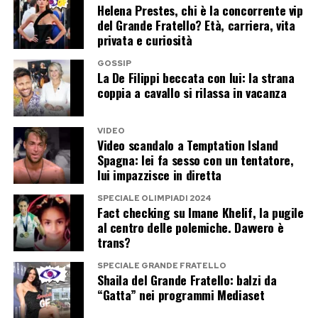
Helena Prestes, chi è la concorrente vip
alimentare il gossip intorno a Danilo D’Angelo e
del Grande Fratello? Età, carriera, vita
Francesca Coppola. Una storia ancora priva di
privata e curiosità
una versione condivisa da tutti i protagonisti e
GOSSIP
che potrebbe riservare nuovi colpi di scena nelle
La De Filippi beccata con lui: la strana
coppia a cavallo si rilassa in vacanza
prossime settimane.
VIDEO
Post Views:
198
Video scandalo a Temptation Island
Spagna: lei fa sesso con un tentatore,
lui impazzisce in diretta
SPECIALE OLIMPIADI 2024
Fact checking su Imane Khelif, la pugile
al centro delle polemiche. Davvero è
trans?
SPECIALE GRANDE FRATELLO
Shaila del Grande Fratello: balzi da
“Gatta” nei programmi Mediaset