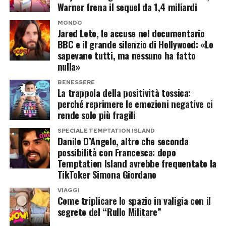
Warner frena il sequel da 1,4 miliardi
rispetto a molti ristoranti frequentati
La storia sentimentale sembra dunque
abitualmente dal jet set internazionale.
MONDO
Jared Leto, le accuse nel documentario
conclusa, mentre quella social appare ancora
BBC e il grande silenzio di Hollywood: «Lo
I piatti alla carta hanno prezzi che oscillano
perfettamente operativa. I due non avrebbero
sapevano tutti, ma nessuno ha fatto
indicativamente tra
20 e 45 euro
, mentre i
avuto contatti diretti, ma continuano a
nulla»
menu degustazione arrivano a circa
120 o 175
rispondersi attraverso contenuti che il pubblico
BENESSERE
euro a persona
, a seconda del percorso scelto.
analizza fotogramma per fotogramma, alla
La trappola della positività tossica:
perché reprimere le emozioni negative ci
Una spesa importante, ma lontana dai conti a
ricerca di messaggi nascosti e possibili aperture.
rende solo più fragili
quattro cifre che spesso accompagnano le
Resta da capire se tra Cristian e Soraya esistano
SPECIALE TEMPTATION ISLAND
vacanze dei grandi personaggi dello spettacolo.
Danilo D’Angelo, altro che seconda
davvero conti in sospeso oppure se entrambi
possibilità con Francesca: dopo
Per Chiara Ferragni e José Hernandez la cena è
stiano semplicemente giocando con gli elementi
Temptation Island avrebbe frequentato la
stata soprattutto un’occasione per condividere
TikToker Simona Giordano
diventati più popolari durante il programma. Di
una passione comune e vivere Ibiza lontano dai
certo, la maschera che avrebbe dovuto
VIAGGI
Come triplicare lo spazio in valigia con il
cliché delle serate esclusive.
dimostrare l’immaturità di lui si è trasformata
segreto del “Rullo Militare”
nel personaggio più resistente della loro