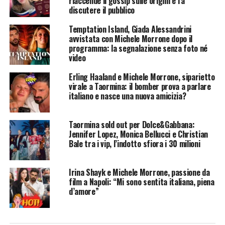
riaccende il gossip sulle origini e fa
discutere il pubblico
Temptation Island, Giada Alessandrini
avvistata con Michele Morrone dopo il
programma: la segnalazione senza foto né
video
Erling Haaland e Michele Morrone, siparietto
virale a Taormina: il bomber prova a parlare
italiano e nasce una nuova amicizia?
Taormina sold out per Dolce&Gabbana:
Jennifer Lopez, Monica Bellucci e Christian
Bale tra i vip, l’indotto sfiora i 30 milioni
Irina Shayk e Michele Morrone, passione da
film a Napoli: “Mi sono sentita italiana, piena
d’amore”