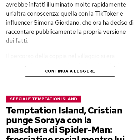
avrebbe infatti illuminato molto rapidamente
un’altra conoscenza: quella con la TikToker e
influencer Simona Giordano, che ora ha deciso di
raccontare pubblicamente la propria versione
dei fatti.
Il percorso della coppia nel villaggio si era
concluso in maniera piuttosto insolita. Danilo
CONTINUA A LEGGERE
sembrava intenzionato a lasciare Francesca, ma
Filippo Bisciglia, sempre meno semplice postino
dei sentimenti e sempre più consulente
SPECIALE TEMPTATION ISLAND
matrimoniale con falò incorporato, lo aveva
Temptation Island, Cristian
spinto a non prendere una decisione definitiva. I
punge Soraya con la
due erano così usciti insieme dal programma,
maschera di Spider-Man:
almeno formalmente. Nella vita reale, però,
quella tregua sarebbe durata pochissimo.
frecciatine social mentre lui