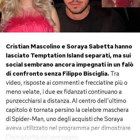
precisazione necessaria perché, mentre il
programma era ancora in onda, i concorrenti non
potevano anticipare sui social l’esito del proprio
percorso. Simona avrebbe quindi accettato di
conoscerlo proprio perché convinta che Danilo
Cristian Mascolino e Soraya Sabetta hanno
fosse libero.
lasciato Temptation Island separati, ma sui
social sembrano ancora impegnati in un falò
La frequentazione, tuttavia, non avrebbe avuto
di confronto senza Filippo Bisciglia.
Tra
il lieto fine sperato. Dopo una serata trascorsa
video, risposte ai commenti e frecciatine più o
insieme in discoteca, Danilo sarebbe sparito
meno velate, i due ex fidanzati continuano a
senza ulteriori spiegazioni. «Si è comportato
punzecchiarsi a distanza. Al centro dell’ultimo
male con me, ci sono rimasta male», ha
capitolo è tornata persino la celebre maschera
aggiunto la TikToker. Al momento si tratta
di Spider-Man, uno degli acquisti che Soraya
esclusivamente della sua versione: Danilo non
aveva utilizzato nel programma per dimostrare
ha replicato pubblicamente e neppure
l’immaturità del compagno.