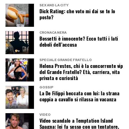
Dopo la fine del matrimonio con Fedez, la cui
SEX AND LA CITY
vita privata ha seguito un percorso diverso,
Dick Rating: che voto mi dai se te lo
posto?
Ferragni sembra aver ritrovato un equilibrio tra
lavoro, famiglia e vita sentimentale. I contenuti
CRONACA NERA
condivisi nelle ultime settimane raccontano
Bossetti è innocente? Ecco tutti i lati
soprattutto viaggi, momenti con i figli e
deboli dell’accusa
giornate vissute con il nuovo compagno, senza
particolare attenzione alle polemiche che
SPECIALE GRANDE FRATELLO
Helena Prestes, chi è la concorrente vip
avevano segnato gli ultimi mesi.
del Grande Fratello? Età, carriera, vita
privata e curiosità
Ibiza, almeno per ora, sembra rappresentare
GOSSIP
un’altra tappa di questa estate all’insegna della
La De Filippi beccata con lui: la strana
leggerezza, tra mare cristallino, buona cucina e
coppia a cavallo si rilassa in vacanza
una relazione che, giorno dopo giorno, appare
sempre più solida.
VIDEO
Video scandalo a Temptation Island
Spagna: lei fa sesso con un tentatore,