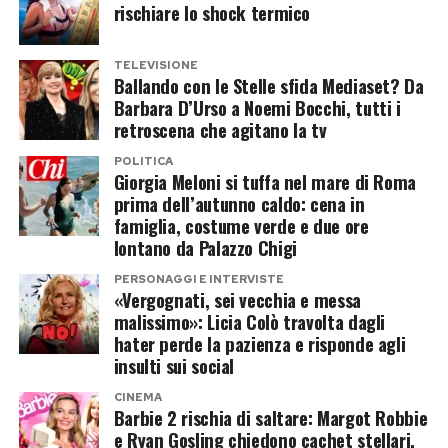
era rimasta accanto durante i momenti più
rischiare lo shock termico
passione di Hernandez per la cucina influenzi
difficili nel villaggio e la conoscenza sarebbe
anche la scelta delle mete e dei ristoranti
proseguita anche lontano dalle telecamere. I
durante i loro viaggi.
TELEVISIONE
Ballando con le Stelle sfida Mediaset? Da
due non hanno ancora ufficializzato una
Barbara D’Urso a Noemi Bocchi, tutti i
StreetXO rappresenta il lato più informale della
relazione, ma nelle ultime settimane avrebbero
retroscena che agitano la tv
cucina di Dabiz Muñoz. Il locale propone piatti
continuato a frequentarsi.
POLITICA
che fondono tradizioni asiatiche,
Giorgia Meloni si tuffa nel mare di Roma
Secondo le indiscrezioni più recenti, Cristian
prima dell’autunno caldo: cena in
latinoamericane e mediterranee, con
famiglia, costume verde e due ore
avrebbe persino presentato Nicole ad alcuni
un’atmosfera vivace e lontana dall’idea classica
lontano da Palazzo Chigi
membri della propria famiglia. Un segnale che
del ristorante gourmet.
PERSONAGGI E INTERVISTE
renderebbe ancora più improbabile un ritorno
«Vergognati, sei vecchia e messa
Quanto costa mangiare da StreetXO
con Soraya, nonostante il ripensamento
malissimo»: Licia Colò travolta dagli
hater perde la pazienza e risponde agli
espresso da quest’ultima.
a Ibiza
insulti sui social
Tra Cristian e Soraya il falò
CINEMA
Pur essendo uno degli indirizzi più richiesti
Barbie 2 rischia di saltare: Margot Robbie
continua sui social
dell’isola, StreetXO resta più accessibile
e Ryan Gosling chiedono cachet stellari,