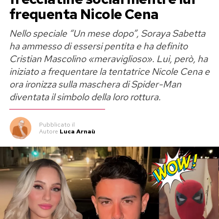
frequenta Nicole Cena
Danilo dopo Temptation Island:
Nello speciale “Un mese dopo”, Soraya Sabetta
spunta Simona Giordano
ha ammesso di essersi pentita e ha definito
Cristian Mascolino «meraviglioso». Lui, però, ha
A riaccendere il gossip è stata proprio Simona
iniziato a frequentare la tentatrice Nicole Cena e
Giordano. La ragazza ha raccontato sui social di
ora ironizza sulla maschera di Spider-Man
avere frequentato Danilo per circa un mese
diventata il simbolo della loro rottura.
dopo la fine delle registrazioni. Secondo la sua
ricostruzione, sarebbe stato lui a cercarla e a
Pubblicato
il
Autore
Luca Arnaù
rassicurarla sul proprio stato sentimentale,
spiegandole che la relazione con Francesca era
ormai terminata.
«Lui mi aveva detto che si erano lasciati, me
l’aveva confermato, anche se le foto insieme
dovevano tenerle per forza», ha dichiarato. Una