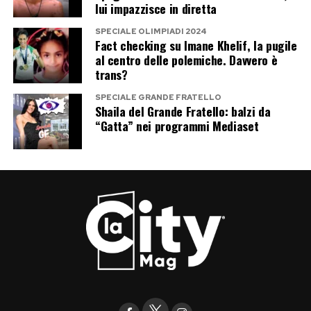
lui impazzisce in diretta
Post Views:
142
SPECIALE OLIMPIADI 2024
Fact checking su Imane Khelif, la pugile
al centro delle polemiche. Davvero è
trans?
SPECIALE GRANDE FRATELLO
Shaila del Grande Fratello: balzi da
“Gatta” nei programmi Mediaset