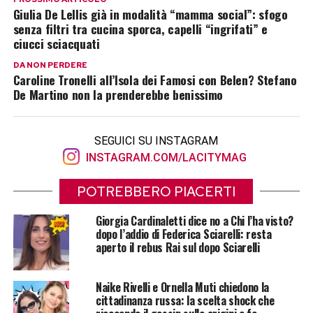
Giulia De Lellis già in modalità “mamma social”: sfogo
senza filtri tra cucina sporca, capelli “ingrifati” e
ciucci sciacquati
DA NON PERDERE
Caroline Tronelli all’Isola dei Famosi con Belen? Stefano
De Martino non la prenderebbe benissimo
SEGUICI SU INSTAGRAM
INSTAGRAM.COM/LACITYMAG
POTREBBERO PIACERTI
Giorgia Cardinaletti dice no a Chi l’ha visto?
dopo l’addio di Federica Sciarelli: resta
aperto il rebus Rai sul dopo Sciarelli
Naike Rivelli e Ornella Muti chiedono la
cittadinanza russa: la scelta shock che