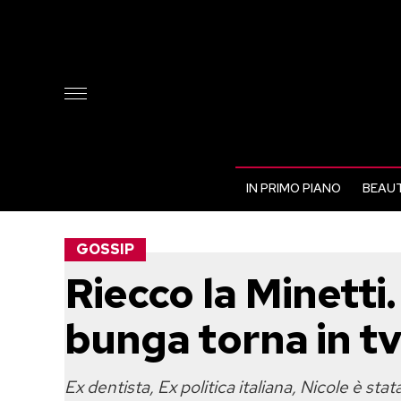
IN PRIMO PIANO
BEAUT
GOSSIP
Riecco la Minetti
bunga torna in t
Ex dentista, Ex politica italiana, Nicole è st