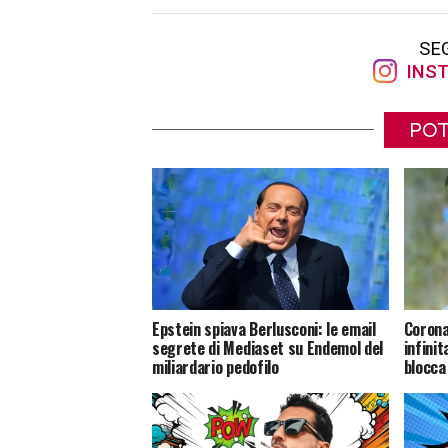
SE
INST
POT
Epstein spiava Berlusconi: le email
Corona
segrete di Mediaset su Endemol del
infinit
miliardario pedofilo
blocca 