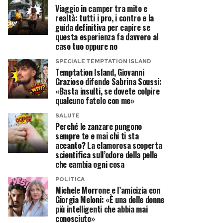
Viaggio in camper tra mito e
realtà: tutti i pro, i contro e la
guida definitiva per capire se
questa esperienza fa davvero al
caso tuo oppure no
SPECIALE TEMPTATION ISLAND
Temptation Island, Giovanni
Grazioso difende Sabrina Soussi:
«Basta insulti, se dovete colpire
qualcuno fatelo con me»
SALUTE
Perché le zanzare pungono
sempre te e mai chi ti sta
accanto? La clamorosa scoperta
scientifica sull’odore della pelle
che cambia ogni cosa
POLITICA
Michele Morrone e l’amicizia con
Giorgia Meloni: «È una delle donne
più intelligenti che abbia mai
conosciuto»