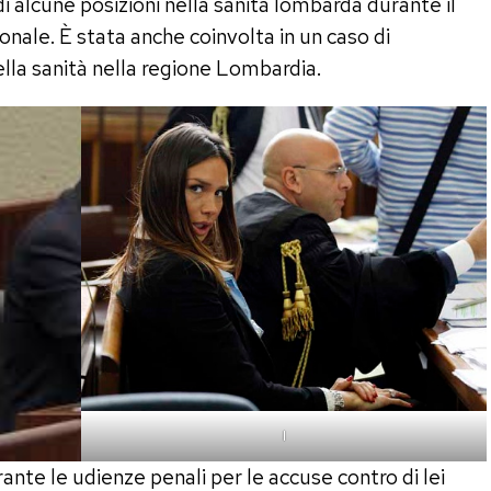
i alcune posizioni nella sanità lombarda durante il
nale. È stata anche coinvolta in un caso di
lla sanità nella regione Lombardia.
I
ante le udienze penali per le accuse contro di lei