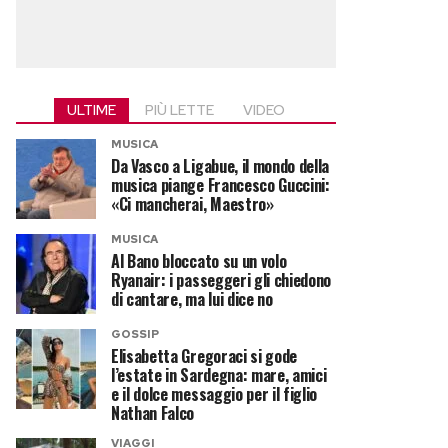
ULTIME
PIÙ LETTE
VIDEO
MUSICA
Da Vasco a Ligabue, il mondo della
musica piange Francesco Guccini:
«Ci mancherai, Maestro»
MUSICA
Al Bano bloccato su un volo
Ryanair: i passeggeri gli chiedono
di cantare, ma lui dice no
GOSSIP
Elisabetta Gregoraci si gode
l’estate in Sardegna: mare, amici
e il dolce messaggio per il figlio
Nathan Falco
VIAGGI