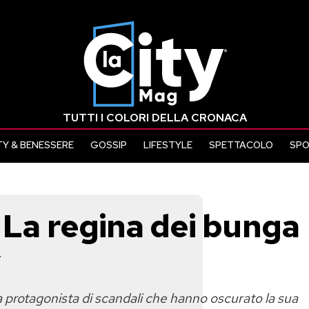
TUTTI I COLORI DELLA CRONACA
Y & BENESSERE
GOSSIP
LIFESTYLE
SPETTACOLO
SP
. La regina dei bunga
v
ata protagonista di scandali che hanno oscurato la sua