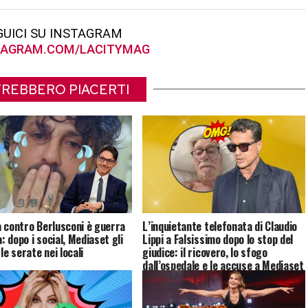
GUICI SU INSTAGRAM
AGRAM.COM/LACITYMAG
REBBERO PIACERTI
 contro Berlusconi è guerra
L’inquietante telefonata di Claudio
a: dopo i social, Mediaset gli
Lippi a Falsissimo dopo lo stop del
le serate nei locali
giudice: il ricovero, lo sfogo
dall’ospedale e le accuse a Mediaset