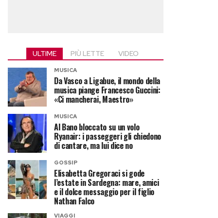
ULTIME
PIÙ LETTE
VIDEO
MUSICA
Da Vasco a Ligabue, il mondo della
musica piange Francesco Guccini:
«Ci mancherai, Maestro»
MUSICA
Al Bano bloccato su un volo
Ryanair: i passeggeri gli chiedono
di cantare, ma lui dice no
GOSSIP
Elisabetta Gregoraci si gode
l’estate in Sardegna: mare, amici
e il dolce messaggio per il figlio
Nathan Falco
VIAGGI