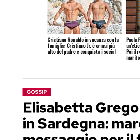
Cristiano Ronaldo in vacanza con la
Paola P
famiglia: Cristiano Jr. è ormai più
un’etic
alto del padre e conquista i social
Poi il 
marito
GOSSIP
Elisabetta Gregor
in Sardegna: mare,
messaggio per il 