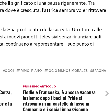
 il significato di una pausa rigenerante. Tra
erra dove è cresciuta, l’attrice sembra voler ritrovare
la Spagna il centro della sua vita. Un ritorno alle
i ai nuovi progetti televisivi senza rinunciare agli
ta, continuano a rappresentare il suo punto di
A
OGGI
PRIMO-PIANO
ROCÍO MUÑOZ MORALES
SPAGNA
PROSSIMO ARTICOLO
Cerza,
Elodie e Franceska, è ancora vacanza
:
insieme: dopo i baci al Pride si
or e la
ritrovano in un castello di lusso in
Campania e i social impazziscono