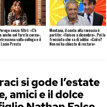
erego senza filtri: «C’è
Mentana, il conto alla rovescia è
a anche nel fare le corna».
partito: «Finisco a dicembre». Poi la
retroscena sulla collega e il
frecciata che sa di addio: «Cairo?
 Lucio Presta
Non mi ha chiesto di restare»
aci si gode l’estate
 amici e il dolce
figlio Nathan Falco