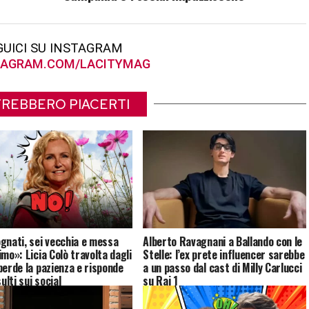
GUICI SU INSTAGRAM
AGRAM.COM/LACITYMAG
REBBERO PIACERTI
gnati, sei vecchia e messa
Alberto Ravagnani a Ballando con le
imo»: Licia Colò travolta dagli
Stelle: l’ex prete influencer sarebbe
perde la pazienza e risponde
a un passo dal cast di Milly Carlucci
sulti sui social
su Rai 1