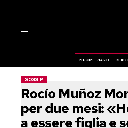
IN PRIMO PIANO
BEAUT
GOSSIP
Rocío Muñoz Moral
per due mesi: «H
a essere figlia e s