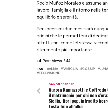
Rocío Muñoz Morales e assume anche
lavoro, famiglia e il ritorno nella t
equilibrio e serenità.
Per i prossimi due mesi sarà dunque 
origini che le permetterà di dedicars
affetti che, come lei stessa raccon
riferimento più importante.
Post Views:
344
TAG:
ALMA
FAMIGLIA
GOSSIP.
LUN
TELEVISIONE
DA NON PERDERE
Aurora Ramazzotti e Goffredo 
il matrimonio per chi non c’era
Sicilia, fiori pop, infradito horr
festa fino all’alba