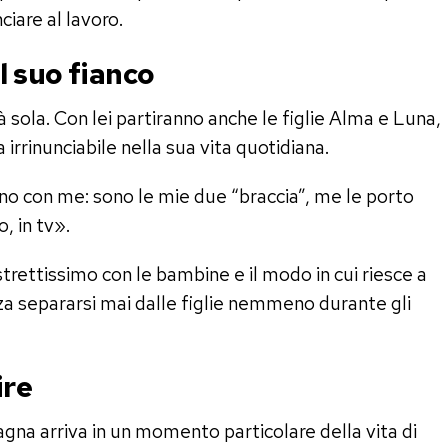
ciare al lavoro.
 suo fianco
 sola. Con lei partiranno anche le figlie Alma e Luna,
 irrinunciabile nella sua vita quotidiana.
o con me: sono le mie due “braccia”, me le porto
, in tv».
trettissimo con le bambine e il modo in cui riesce a
nza separarsi mai dalle figlie nemmeno durante gli
ire
gna arriva in un momento particolare della vita di