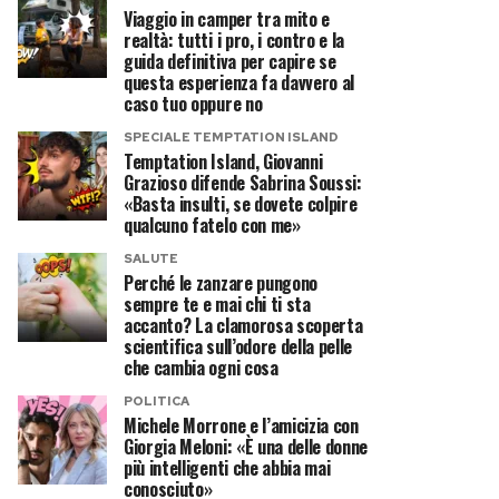
Viaggio in camper tra mito e
realtà: tutti i pro, i contro e la
guida definitiva per capire se
questa esperienza fa davvero al
caso tuo oppure no
SPECIALE TEMPTATION ISLAND
Temptation Island, Giovanni
Grazioso difende Sabrina Soussi:
«Basta insulti, se dovete colpire
qualcuno fatelo con me»
SALUTE
Perché le zanzare pungono
sempre te e mai chi ti sta
accanto? La clamorosa scoperta
scientifica sull’odore della pelle
che cambia ogni cosa
POLITICA
Michele Morrone e l’amicizia con
Giorgia Meloni: «È una delle donne
più intelligenti che abbia mai
conosciuto»