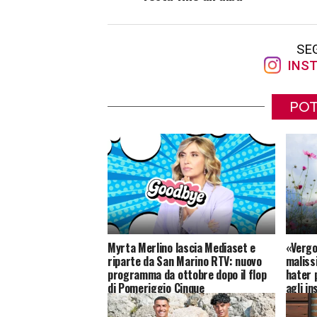
SE
INST
POT
Myrta Merlino lascia Mediaset e
«Vergo
riparte da San Marino RTV: nuovo
maliss
programma da ottobre dopo il flop
hater 
di Pomeriggio Cinque
agli in