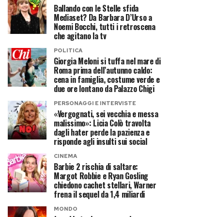
Ballando con le Stelle sfida
Mediaset? Da Barbara D’Urso a
Noemi Bocchi, tutti i retroscena
che agitano la tv
POLITICA
Giorgia Meloni si tuffa nel mare di
Roma prima dell’autunno caldo:
cena in famiglia, costume verde e
due ore lontano da Palazzo Chigi
PERSONAGGI E INTERVISTE
«Vergognati, sei vecchia e messa
malissimo»: Licia Colò travolta
dagli hater perde la pazienza e
risponde agli insulti sui social
CINEMA
Barbie 2 rischia di saltare:
Margot Robbie e Ryan Gosling
chiedono cachet stellari, Warner
frena il sequel da 1,4 miliardi
MONDO