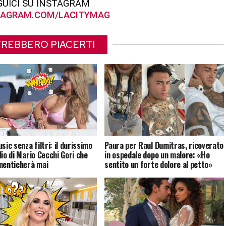
GUICI SU INSTAGRAM
AGRAM.COM/LACITYMAG
REBBERO PIACERTI
sic senza filtri: il durissimo
Paura per Raul Dumitras, ricoverato
lio di Mario Cecchi Gori che
in ospedale dopo un malore: «Ho
menticherà mai
sentito un forte dolore al petto»