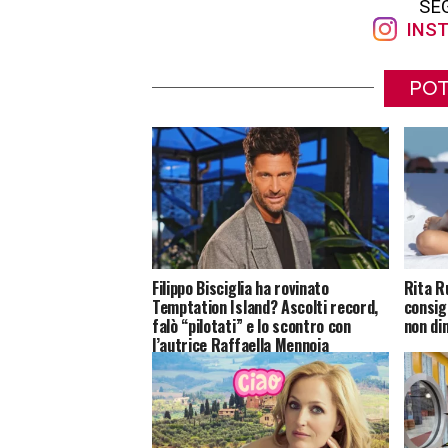
SE
INST
POT
Filippo Bisciglia ha rovinato
Rita Ru
Temptation Island? Ascolti record,
consig
falò “pilotati” e lo scontro con
non di
l’autrice Raffaella Mennoia