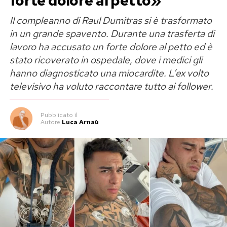
forte dolore al petto»
Il rapporto tra Perla Vatiero e Mirko Brunetti
Il compleanno di Raul Dumitras si è trasformato
aveva conquistato il pubblico di
Temptation
in un grande spavento. Durante una trasferta di
Island
nel 2023, trasformandosi poi in una delle
lavoro ha accusato un forte dolore al petto ed è
saghe sentimentali più seguite sui social. Cinque
stato ricoverato in ospedale, dove i medici gli
anni di convivenza, una rottura davanti alle
hanno diagnosticato una miocardite. L’ex volto
telecamere, nuovi legami, il riavvicinamento
televisivo ha voluto raccontare tutto ai follower.
nella Casa del Grande Fratello e infine il
tentativo di ricominciare una volta terminato il
Pubblicato
il
Autore
Luca Arnaù
reality.
Oggi Perla non rinnega ciò che ha provato. «È la
risposta a un amore che è stato vero», ha
spiegato parlando dei “Perletti”, i sostenitori
che continuano a sperare in un ritorno di coppia.
Quell’amore, però, era diventato «tossico»
perché vissuto in una simbiosi totale che aveva