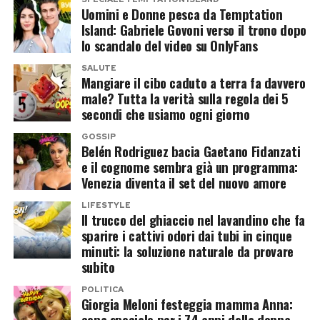
condotta da Ilary Blasi, starebbe valutando la
Post Views:
319
Uomini e Donne pesca da Temptation
possibilità di coinvolgere anche Alejandro
Island: Gabriele Govoni verso il trono dopo
Martinez, imprenditore colombiano e compagno
lo scandalo del video su OnlyFans
di Casalino.
SALUTE
Mangiare il cibo caduto a terra fa davvero
male? Tutta la verità sulla regola dei 5
La coppia potrebbe entrare insieme,
secondi che usiamo ogni giorno
trasformando la partecipazione in un racconto
GOSSIP
sentimentale oltre che televisivo. Resta aperta
Belén Rodriguez bacia Gaetano Fidanzati
anche l’ipotesi di un ingresso in solitaria, mentre
e il cognome sembra già un programma:
Venezia diventa il set del nuovo amore
sul tavolo continua a esserci l’opzione più
semplice: un doppio no e tutti a casa, ma senza
LIFESTYLE
Il trucco del ghiaccio nel lavandino che fa
telecamere.
sparire i cattivi odori dai tubi in cinque
minuti: la soluzione naturale da provare
Chi è Alejandro Martinez, il
subito
compagno che piace al reality
POLITICA
Giorgia Meloni festeggia mamma Anna:
cena speciale per i 74 anni della donna