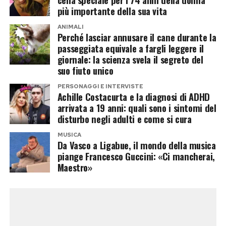
Alejandro Martinez potrebbe rappresentare la
più importante della sua vita
vera carta a sorpresa dell’operazione.
ANIMALI
Imprenditore colombiano, è legato
Perché lasciar annusare il cane durante la
sentimentalmente a Casalino e finora ha
passeggiata equivale a fargli leggere il
giornale: la scienza svela il segreto del
mantenuto un profilo molto più riservato
suo fiuto unico
rispetto al compagno.
PERSONAGGI E INTERVISTE
Achille Costacurta e la diagnosi di ADHD
Proprio questa differenza potrebbe incuriosire
arrivata a 19 anni: quali sono i sintomi del
gli autori. Da una parte un volto abituato alle
disturbo negli adulti e come si cura
telecamere, alle polemiche politiche e alla
MUSICA
comunicazione pubblica; dall’altra una figura
Da Vasco a Ligabue, il mondo della musica
piange Francesco Guccini: «Ci mancherai,
meno conosciuta dal grande pubblico, pronta a
Maestro»
debuttare davanti a milioni di spettatori. Una
dinamica perfetta per un programma che vive di
contrasti, relazioni e confessioni notturne.