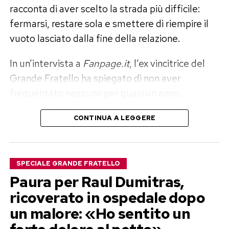
racconta di aver scelto la strada più difficile:
fermarsi, restare sola e smettere di riempire il
vuoto lasciato dalla fine della relazione.
In un’intervista a
Fanpage.it
, l’ex vincitrice del
Grande Fratello ha spiegato di non aver
frequentato nessuno per quasi un anno,
escludendo anche rapporti fisici. «Volevo
CONTINUA A LEGGERE
disintossicarmi del tutto ed elaborare il dolore»,
ha raccontato, aggiungendo di sentirsi oggi
finalmente serena e pronta a mettere un’altra
SPECIALE GRANDE FRATELLO
persona al centro della propria vita.
Paura per Raul Dumitras,
Perla Vatiero: «Con Mirko un amore
ricoverato in ospedale dopo
un malore: «Ho sentito un
vero, ma diventato tossico»