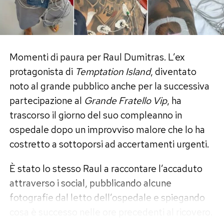
finito per compromettere il rapporto. I due
avrebbero provato a ricucire per circa due mesi
dopo il programma, prima di capire che
continuare avrebbe significato ripetere gli stessi
Momenti di paura per Raul Dumitras. L’ex
errori. Ora, assicura lei, tra loro non esiste alcun
protagonista di
Temptation Island
, diventato
contatto.
noto al grande pubblico anche per la successiva
partecipazione al
Grande Fratello Vip
, ha
Un anno senza frequentazioni:
trascorso il giorno del suo compleanno in
«Dovevo elaborare il dolore»
ospedale dopo un improvviso malore che lo ha
costretto a sottoporsi ad accertamenti urgenti.
La fine definitiva della storia ha imposto a Perla
È stato lo stesso Raul a raccontare l’accaduto
Vatiero una scelta precisa. Nessuna relazione di
attraverso i social, pubblicando alcune
passaggio, nessun flirt estivo buono per
fotografie dal letto dell’ospedale e spiegando
riempire le pagine di gossip e neppure la ricerca
cosa è successo nelle ore precedenti al ricovero.
frettolosa di un sostituto. «Per quasi un anno,