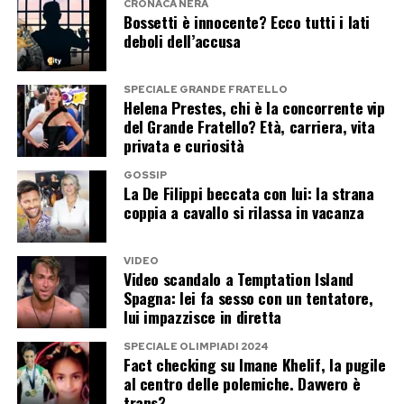
CRONACA NERA
dove sarà protagonista nello spazio dedicato al
Bossetti è innocente? Ecco tutti i lati
Lip Sync insieme a Maria De Filippi.
deboli dell’accusa
Il duetto promette di diventare uno dei
SPECIALE GRANDE FRATELLO
Helena Prestes, chi è la concorrente vip
momenti più curiosi della trasmissione. Casalino
del Grande Fratello? Età, carriera, vita
vestirà i panni di Zucchero, mentre Maria De
privata e curiosità
Filippi interpreterà Loredana Bertè. Un
GOSSIP
accostamento che difficilmente sarebbe venuto
La De Filippi beccata con lui: la strana
coppia a cavallo si rilassa in vacanza
in mente anche al più fantasioso degli autori
televisivi: l’ex portavoce del premier e la regina
di Canale 5 trasformati in due icone della musica
VIDEO
Video scandalo a Temptation Island
italiana.
Spagna: lei fa sesso con un tentatore,
lui impazzisce in diretta
La presenza a Tu sì que vales dimostra che
SPECIALE OLIMPIADI 2024
Casalino non ha chiuso affatto la porta alla
Fact checking su Imane Khelif, la pugile
al centro delle polemiche. Davvero è
televisione. La vera domanda riguarda il tipo di
trans?