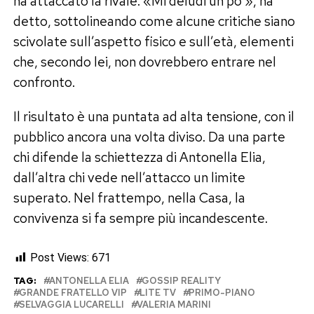
ha attaccato la rivale. «Mi deludi un po’», ha
detto, sottolineando come alcune critiche siano
scivolate sull’aspetto fisico e sull’età, elementi
che, secondo lei, non dovrebbero entrare nel
confronto.
Il risultato è una puntata ad alta tensione, con il
pubblico ancora una volta diviso. Da una parte
chi difende la schiettezza di Antonella Elia,
dall’altra chi vede nell’attacco un limite
superato. Nel frattempo, nella Casa, la
convivenza si fa sempre più incandescente.
Post Views:
671
TAG:
ANTONELLA ELIA
GOSSIP REALITY
GRANDE FRATELLO VIP
LITE TV
PRIMO-PIANO
SELVAGGIA LUCARELLI
VALERIA MARINI