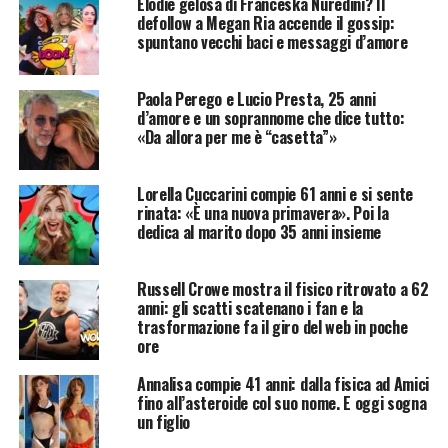
Elodie gelosa di Franceska Nuredini? Il
defollow a Megan Ria accende il gossip:
spuntano vecchi baci e messaggi d’amore
Paola Perego e Lucio Presta, 25 anni
d’amore e un soprannome che dice tutto:
«Da allora per me è “casetta”»
Lorella Cuccarini compie 61 anni e si sente
rinata: «È una nuova primavera». Poi la
dedica al marito dopo 35 anni insieme
Russell Crowe mostra il fisico ritrovato a 62
anni: gli scatti scatenano i fan e la
trasformazione fa il giro del web in poche
ore
Annalisa compie 41 anni: dalla fisica ad Amici
fino all’asteroide col suo nome. E oggi sogna
un figlio