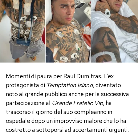
risposta a un amore che è stato vero», ha
spiegato parlando dei “Perletti”, i sostenitori
che continuano a sperare in un ritorno di coppia.
Quell’amore, però, era diventato «tossico»
perché vissuto in una simbiosi totale che aveva
finito per compromettere il rapporto. I due
avrebbero provato a ricucire per circa due mesi
dopo il programma, prima di capire che
continuare avrebbe significato ripetere gli stessi
Momenti di paura per Raul Dumitras. L’ex
errori. Ora, assicura lei, tra loro non esiste alcun
protagonista di
Temptation Island
, diventato
contatto.
noto al grande pubblico anche per la successiva
partecipazione al
Grande Fratello Vip
, ha
Un anno senza frequentazioni:
trascorso il giorno del suo compleanno in
«Dovevo elaborare il dolore»
ospedale dopo un improvviso malore che lo ha
costretto a sottoporsi ad accertamenti urgenti.
La fine definitiva della storia ha imposto a Perla