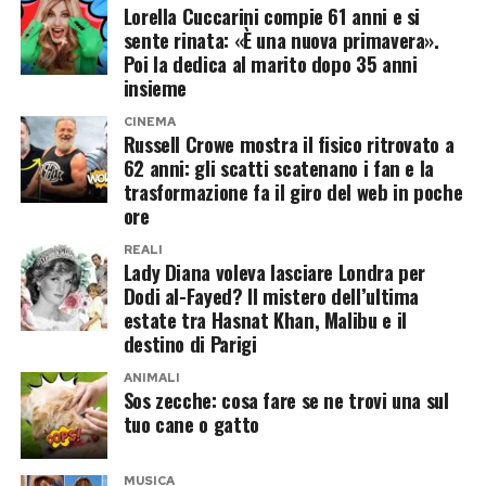
Lorella Cuccarini compie 61 anni e si
sente rinata: «È una nuova primavera».
Chi è Alejandro Martinez, il
Poi la dedica al marito dopo 35 anni
insieme
compagno che piace al reality
CINEMA
Russell Crowe mostra il fisico ritrovato a
Alejandro Martinez potrebbe rappresentare la
62 anni: gli scatti scatenano i fan e la
vera carta a sorpresa dell’operazione.
trasformazione fa il giro del web in poche
Imprenditore colombiano, è legato
ore
sentimentalmente a Casalino e finora ha
REALI
Lady Diana voleva lasciare Londra per
mantenuto un profilo molto più riservato
Dodi al-Fayed? Il mistero dell’ultima
rispetto al compagno.
estate tra Hasnat Khan, Malibu e il
destino di Parigi
Proprio questa differenza potrebbe incuriosire
ANIMALI
gli autori. Da una parte un volto abituato alle
Sos zecche: cosa fare se ne trovi una sul
telecamere, alle polemiche politiche e alla
tuo cane o gatto
comunicazione pubblica; dall’altra una figura
MUSICA