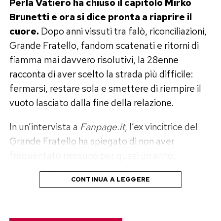
Perla Vatiero ha chiuso il capitolo Mirko
Brunetti e ora si dice pronta a riaprire il
cuore.
Dopo anni vissuti tra falò, riconciliazioni,
Grande Fratello, fandom scatenati e ritorni di
fiamma mai davvero risolutivi, la 28enne
racconta di aver scelto la strada più difficile:
fermarsi, restare sola e smettere di riempire il
vuoto lasciato dalla fine della relazione.
In un’intervista a
Fanpage.it
, l’ex vincitrice del
Grande Fratello ha spiegato di non aver
frequentato nessuno per quasi un anno,
escludendo anche rapporti fisici. «Volevo
CONTINUA A LEGGERE
disintossicarmi del tutto ed elaborare il dolore»,
ha raccontato, aggiungendo di sentirsi oggi
finalmente serena e pronta a mettere un’altra