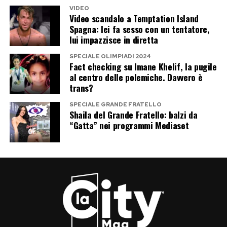
italiana.
VIDEO
Video scandalo a Temptation Island
La presenza a Tu sì que vales dimostra che
Spagna: lei fa sesso con un tentatore,
lui impazzisce in diretta
Casalino non ha chiuso affatto la porta alla
televisione. La vera domanda riguarda il tipo di
SPECIALE OLIMPIADI 2024
Fact checking su Imane Khelif, la pugile
televisione che intende scegliere. Una
al centro delle polemiche. Davvero è
performance ironica accanto a Maria De Filippi
trans?
richiede una sera di leggerezza. Il Grande
SPECIALE GRANDE FRATELLO
Shaila del Grande Fratello: balzi da
Fratello, invece, significherebbe settimane di
“Gatta” nei programmi Mediaset
convivenza, esposizione continua e inevitabili
incursioni nel passato politico e privato.
Per ora il reality attende, Ilary Blasi prepara la
nuova edizione e gli autori continuano il
pressing. Rocco Casalino prende tempo. Ma nel
frattempo ha già trovato il modo di tornare