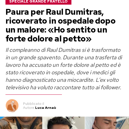
SPECIALE GRANDE FRATELLO
persona al centro della propria vita.
Paura per Raul Dumitras,
Perla Vatiero: «Con Mirko un amore
ricoverato in ospedale dopo
un malore: «Ho sentito un
vero, ma diventato tossico»
forte dolore al petto»
Il rapporto tra Perla Vatiero e Mirko Brunetti
Il compleanno di Raul Dumitras si è trasformato
aveva conquistato il pubblico di
Temptation
in un grande spavento. Durante una trasferta di
Island
nel 2023, trasformandosi poi in una delle
lavoro ha accusato un forte dolore al petto ed è
saghe sentimentali più seguite sui social. Cinque
stato ricoverato in ospedale, dove i medici gli
anni di convivenza, una rottura davanti alle
hanno diagnosticato una miocardite. L’ex volto
telecamere, nuovi legami, il riavvicinamento
televisivo ha voluto raccontare tutto ai follower.
nella Casa del Grande Fratello e infine il
tentativo di ricominciare una volta terminato il
Pubblicato
il
Autore
Luca Arnaù
reality.
Oggi Perla non rinnega ciò che ha provato. «È la