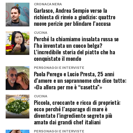
sembrerebbe orientato verso un nuovo rifiuto.
commenti e auguri da parte dei fan, che hanno
dall’inquadratura.
CRONACA NERA
espresso vicinanza all’ex volto di
Temptation
Garlasco, Andrea Sempio verso la
La proposta, tuttavia, avrebbe assunto contorni
richiesta di rinvio a giudizio: quattro
Island
e gli hanno augurato una pronta
Post Views:
218
nuove perizie per blindare l’accusa
diversi rispetto al passato. Il Grande Fratello,
guarigione.
pronto a tornare a settembre con un’edizione vip
CUCINA
Perché la chiamiamo insalata russa se
condotta da Ilary Blasi, starebbe valutando la
Post Views:
323
l’ha inventata un cuoco belga?
possibilità di coinvolgere anche Alejandro
L’incredibile storia del piatto che ha
Martinez, imprenditore colombiano e compagno
conquistato il mondo
di Casalino.
PERSONAGGI E INTERVISTE
Paola Perego e Lucio Presta, 25 anni
d’amore e un soprannome che dice tutto:
La coppia potrebbe entrare insieme,
«Da allora per me è “casetta”»
trasformando la partecipazione in un racconto
CUCINA
sentimentale oltre che televisivo. Resta aperta
Piccola, croccante e ricca di proprietà:
anche l’ipotesi di un ingresso in solitaria, mentre
ecco perché l’asparago di mare è
diventato l’ingrediente segreto più
sul tavolo continua a esserci l’opzione più
amato dai grandi chef italiani
semplice: un doppio no e tutti a casa, ma senza
telecamere.
PERSONAGGI E INTERVISTE