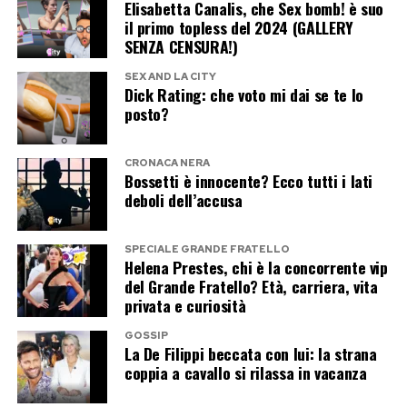
que vales
Elisabetta Canalis, che Sex bomb! è suo
il primo topless del 2024 (GALLERY
SENZA CENSURA!)
Mentre il Grande Fratello insiste, Casalino ha già
scelto un altro palcoscenico Mediaset. Ha infatti
SEX AND LA CITY
Dick Rating: che voto mi dai se te lo
registrato una partecipazione a Tu sì que vales,
posto?
dove sarà protagonista nello spazio dedicato al
Lip Sync insieme a Maria De Filippi.
CRONACA NERA
Bossetti è innocente? Ecco tutti i lati
deboli dell’accusa
Il duetto promette di diventare uno dei
momenti più curiosi della trasmissione. Casalino
SPECIALE GRANDE FRATELLO
vestirà i panni di Zucchero, mentre Maria De
Helena Prestes, chi è la concorrente vip
Filippi interpreterà Loredana Bertè. Un
del Grande Fratello? Età, carriera, vita
privata e curiosità
accostamento che difficilmente sarebbe venuto
in mente anche al più fantasioso degli autori
GOSSIP
La De Filippi beccata con lui: la strana
televisivi: l’ex portavoce del premier e la regina
coppia a cavallo si rilassa in vacanza
di Canale 5 trasformati in due icone della musica