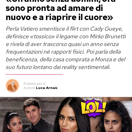
ufficiali. Il cast definitivo resta segreto e
sono pronta ad amare di
Mediaset non ha ancora annunciato chi varcherà
nuovo e a riaprire il cuore»
davvero la soglia della Casa.
Perla Vatiero smentisce il flirt con Cady Gueye,
Grande Fratello Vip 2026, Aldo
definisce «tossico» il legame con Mirko Brunetti
e rivela di aver trascorso quasi un anno senza
Baglio è il nome che nessuno si
frequentazioni né rapporti fisici. Poi parla della
aspettava
beneficenza, della casa comprata a Monza e del
suo futuro lontano dai reality sentimentali.
Tra tutti i papabili,
Aldo Baglio
rappresenta
senza dubbio la sorpresa più clamorosa. Attore,
Pubblicato
il
Autore
Luca Arnaù
comico e regista, deve la sua popolarità allo
storico trio formato con Giovanni Storti e
Giacomo Poretti. Immaginarlo alle prese con
nomination, confessionali, liti per la spesa
settimanale e riunioni notturne in cucina sembra