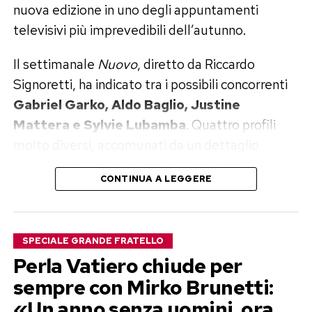
nuova edizione in uno degli appuntamenti
televisivi più imprevedibili dell’autunno.
Il settimanale
Nuovo
, diretto da Riccardo
Signoretti, ha indicato tra i possibili concorrenti
Gabriel Garko, Aldo Baglio, Justine
Mattera e Sylvie Lubamba
. Quattro profili
molto diversi, accomunati da un dettaglio
tutt’altro che trascurabile: nessuno di loro
CONTINUA A LEGGERE
rappresenta il classico personaggio che il
pubblico si aspetterebbe di vedere rinchiuso per
settimane sotto l’occhio delle telecamere.
SPECIALE GRANDE FRATELLO
Per il momento, però, conviene tenere lo
Perla Vatiero chiude per
champagne in frigorifero. Si parla di trattative,
sempre con Mirko Brunetti:
contatti e candidature, non di concorrenti
«Un anno senza uomini, ora