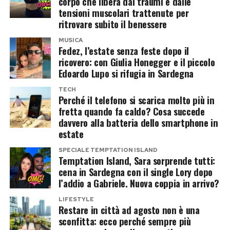
spiegando che il problema è stato individuato in
corpo che libera dai traumi e dalle
agito con prudenza, fino all’acquisto di una casa
tensioni muscolari trattenute per
tempo e che ora le sue condizioni sono sotto
a Monza, scelta per condurre una vita più
ritrovare subito il benessere
controllo.
tranquilla rispetto ai ritmi di Milano.
MUSICA
Fedez, l’estate senza feste dopo il
L’ex concorrente televisivo dovrà comunque
Dalla televisione al suo brand di
ricovero: con Giulia Honegger e il piccolo
osservare un periodo di riposo per consentire
Edoardo Lupo si rifugia in Sardegna
moda
all’organismo di recuperare completamente.
TECH
Perché il telefono si scarica molto più in
Lontano dai drammi sentimentali, Perla Vatiero
Il compleanno trascorso in ospedale
fretta quando fa caldo? Cosa succede
sta cercando di trasformare il proprio negozio
davvero alla batteria dello smartphone in
estate
online in un vero marchio. Ha lanciato una
«Non mi sarei mai aspettato di arrivare al mio
collezione di bikini e copricostumi e sta già
compleanno con questo grande spavento», ha
SPECIALE TEMPTATION ISLAND
Temptation Island, Sara sorprende tutti:
lavorando alla linea invernale, seguendo
confessato Raul, raccontando come il primo
cena in Sardegna con il single Lory dopo
modelli, tessuti, stampe e scelte creative.
agosto sia stato molto diverso da quello che
l’addio a Gabriele. Nuova coppia in arrivo?
aveva immaginato.
LIFESTYLE
Quanto alla televisione, non esclude un ritorno,
Restare in città ad agosto non è una
ma soltanto in un programma basato su prove
Ora l’obiettivo è recuperare le energie e tornare
sconfitta: ecco perché sempre più