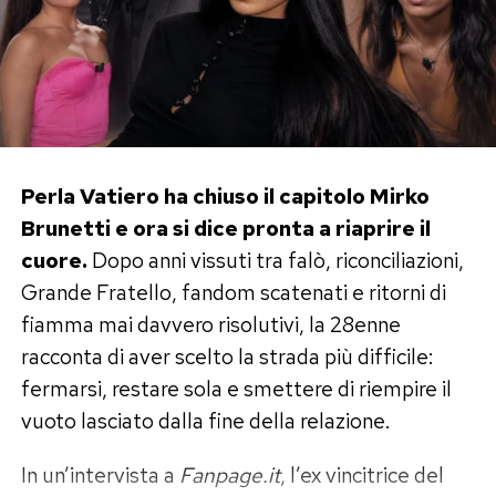
quasi il soggetto di uno dei suoi film.
Proprio per questo il suo eventuale ingresso
potrebbe regalare al reality una forza comica
completamente nuova. Aldo non appartiene alla
categoria dei frequentatori abituali dei salotti
televisivi e non ha mai costruito la propria
Perla Vatiero ha chiuso il capitolo Mirko
carriera sulle dinamiche del gossip. Vederlo
Brunetti e ora si dice pronta a riaprire il
nella Casa rappresenterebbe quindi una piccola
cuore.
Dopo anni vissuti tra falò, riconciliazioni,
rivoluzione.
Grande Fratello, fandom scatenati e ritorni di
fiamma mai davvero risolutivi, la 28enne
Resta da capire se abbia davvero deciso di
racconta di aver scelto la strada più difficile:
concedersi questa avventura o se il suo nome
fermarsi, restare sola e smettere di riempire il
faccia parte della lunga lista di desideri degli
vuoto lasciato dalla fine della relazione.
autori. Nel Grande Fratello, del resto, tra un
contatto e una valigia preparata esiste spesso
In un’intervista a
Fanpage.it
, l’ex vincitrice del