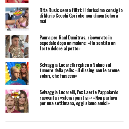
Rita Rusic senza filtri: il durissimo consiglio
di Mario Cecchi Gori che non dimenticherà
mai
Paura per Raul Dumitras, ricoverato in
ospedale dopo un malore: «Ho sentito un
forte dolore al petto»
Selvaggia Lucarelli replica a Salmo sul
tumore della pelle: «Il dissing con le creme
solari, che finaccia»
Selvaggia Lucarelli, l’ex Laerte Pappalardo
racconta i «silenzi punitivi»: «Non parlava
per una settimana, oggi siamo amici»