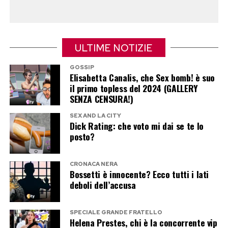
luogo in cui cominciò la sua esposizione
mediatica. All’epoca non c’erano Palazzo Chigi,
conferenze stampa e crisi di governo. C’erano le
nomination, il confessionale e una televisione
ULTIME NOTIZIE
che muoveva i primi passi nel territorio dei
GOSSIP
reality.
Elisabetta Canalis, che Sex bomb! è suo
il primo topless del 2024 (GALLERY
SENZA CENSURA!)
Il duetto con Maria De Filippi a Tu sì
SEX AND LA CITY
que vales
Dick Rating: che voto mi dai se te lo
posto?
Mentre il Grande Fratello insiste, Casalino ha già
scelto un altro palcoscenico Mediaset. Ha infatti
CRONACA NERA
Bossetti è innocente? Ecco tutti i lati
registrato una partecipazione a Tu sì que vales,
deboli dell’accusa
dove sarà protagonista nello spazio dedicato al
Lip Sync insieme a Maria De Filippi.
SPECIALE GRANDE FRATELLO
Helena Prestes, chi è la concorrente vip