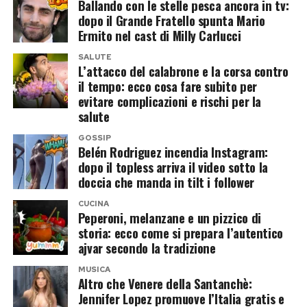
di Casalino.
Ballando con le stelle pesca ancora in tv:
dopo il Grande Fratello spunta Mario
Ermito nel cast di Milly Carlucci
La coppia potrebbe entrare insieme,
trasformando la partecipazione in un racconto
SALUTE
L’attacco del calabrone e la corsa contro
sentimentale oltre che televisivo. Resta aperta
il tempo: ecco cosa fare subito per
anche l’ipotesi di un ingresso in solitaria, mentre
evitare complicazioni e rischi per la
salute
sul tavolo continua a esserci l’opzione più
semplice: un doppio no e tutti a casa, ma senza
GOSSIP
Belén Rodriguez incendia Instagram:
telecamere.
dopo il topless arriva il video sotto la
doccia che manda in tilt i follower
Chi è Alejandro Martinez, il
CUCINA
compagno che piace al reality
Peperoni, melanzane e un pizzico di
storia: ecco come si prepara l’autentico
ajvar secondo la tradizione
Alejandro Martinez potrebbe rappresentare la
vera carta a sorpresa dell’operazione.
MUSICA
Altro che Venere della Santanchè:
Imprenditore colombiano, è legato
Jennifer Lopez promuove l’Italia gratis e