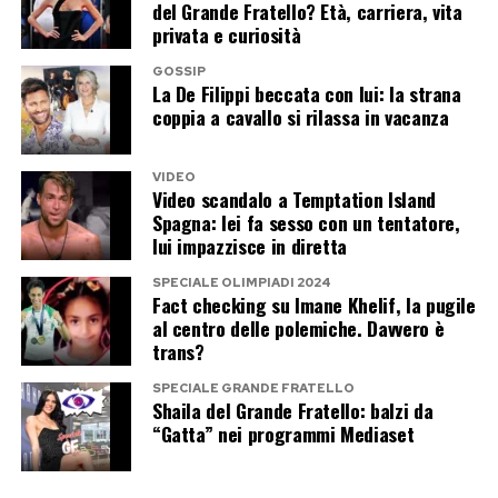
Il duetto promette di diventare uno dei
del Grande Fratello? Età, carriera, vita
privata e curiosità
momenti più curiosi della trasmissione. Casalino
vestirà i panni di Zucchero, mentre Maria De
GOSSIP
La De Filippi beccata con lui: la strana
Filippi interpreterà Loredana Bertè. Un
coppia a cavallo si rilassa in vacanza
accostamento che difficilmente sarebbe venuto
in mente anche al più fantasioso degli autori
VIDEO
Video scandalo a Temptation Island
televisivi: l’ex portavoce del premier e la regina
Spagna: lei fa sesso con un tentatore,
di Canale 5 trasformati in due icone della musica
lui impazzisce in diretta
italiana.
SPECIALE OLIMPIADI 2024
Fact checking su Imane Khelif, la pugile
La presenza a Tu sì que vales dimostra che
al centro delle polemiche. Davvero è
Casalino non ha chiuso affatto la porta alla
trans?
televisione. La vera domanda riguarda il tipo di
SPECIALE GRANDE FRATELLO
Shaila del Grande Fratello: balzi da
televisione che intende scegliere. Una
“Gatta” nei programmi Mediaset
performance ironica accanto a Maria De Filippi
richiede una sera di leggerezza. Il Grande