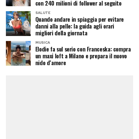
sentimentalmente a Casalino e finora ha
con 240 milioni di follower al seguito
mantenuto un profilo molto più riservato
SALUTE
Quando andare in spiaggia per evitare
rispetto al compagno.
danni alla pelle: la guida agli orari
migliori della giornata
Proprio questa differenza potrebbe incuriosire
gli autori. Da una parte un volto abituato alle
MUSICA
Elodie fa sul serio con Franceska: compra
telecamere, alle polemiche politiche e alla
un maxi loft a Milano e prepara il nuovo
comunicazione pubblica; dall’altra una figura
nido d’amore
meno conosciuta dal grande pubblico, pronta a
debuttare davanti a milioni di spettatori. Una
dinamica perfetta per un programma che vive di
contrasti, relazioni e confessioni notturne.
Per Casalino, però, il ritorno nella Casa avrebbe
un peso particolare. Non sarebbe soltanto una
nuova esperienza televisiva, ma un viaggio nel