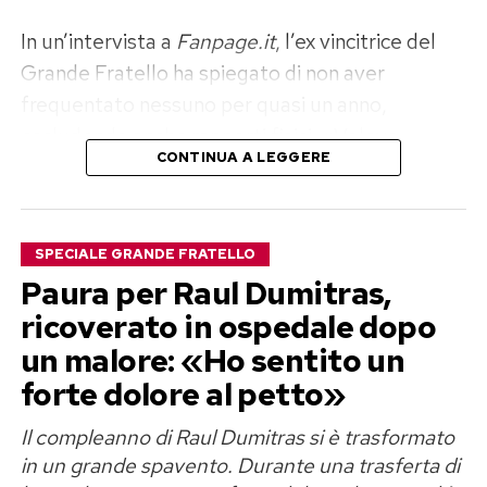
In un’intervista a
Fanpage.it
, l’ex vincitrice del
Grande Fratello ha spiegato di non aver
frequentato nessuno per quasi un anno,
escludendo anche rapporti fisici. «Volevo
CONTINUA A LEGGERE
disintossicarmi del tutto ed elaborare il dolore»,
ha raccontato, aggiungendo di sentirsi oggi
finalmente serena e pronta a mettere un’altra
SPECIALE GRANDE FRATELLO
persona al centro della propria vita.
Paura per Raul Dumitras,
Perla Vatiero: «Con Mirko un amore
ricoverato in ospedale dopo
un malore: «Ho sentito un
vero, ma diventato tossico»
forte dolore al petto»
Il rapporto tra Perla Vatiero e Mirko Brunetti
Il compleanno di Raul Dumitras si è trasformato
aveva conquistato il pubblico di
Temptation
in un grande spavento. Durante una trasferta di
Island
nel 2023, trasformandosi poi in una delle