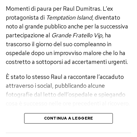
continuare avrebbe significato ripetere gli stessi
Momenti di paura per Raul Dumitras. L’ex
errori. Ora, assicura lei, tra loro non esiste alcun
protagonista di
Temptation Island
, diventato
contatto.
noto al grande pubblico anche per la successiva
partecipazione al
Grande Fratello Vip
, ha
Un anno senza frequentazioni:
trascorso il giorno del suo compleanno in
«Dovevo elaborare il dolore»
ospedale dopo un improvviso malore che lo ha
costretto a sottoporsi ad accertamenti urgenti.
La fine definitiva della storia ha imposto a Perla
È stato lo stesso Raul a raccontare l’accaduto
Vatiero una scelta precisa. Nessuna relazione di
attraverso i social, pubblicando alcune
passaggio, nessun flirt estivo buono per
fotografie dal letto dell’ospedale e spiegando
riempire le pagine di gossip e neppure la ricerca
cosa è successo nelle ore precedenti al ricovero.
frettolosa di un sostituto. «Per quasi un anno,
per scelta mia, non ho avuto alcun tipo di
Il malore durante il viaggio
CONTINUA A LEGGERE
frequentazione né di rapporto, nemmeno
fisico», ha dichiarato.
Raul Dumitras ha raccontato che tutto è iniziato