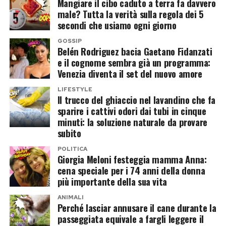
espresso vicinanza all’ex volto di
Temptation
Mangiare il cibo caduto a terra fa davvero
La proposta, tuttavia, avrebbe assunto contorni
male? Tutta la verità sulla regola dei 5
Island
e gli hanno augurato una pronta
Post Views:
195
secondi che usiamo ogni giorno
diversi rispetto al passato. Il Grande Fratello,
guarigione.
pronto a tornare a settembre con un’edizione vip
GOSSIP
Belén Rodriguez bacia Gaetano Fidanzati
condotta da Ilary Blasi, starebbe valutando la
Post Views:
319
e il cognome sembra già un programma:
possibilità di coinvolgere anche Alejandro
Venezia diventa il set del nuovo amore
Martinez, imprenditore colombiano e compagno
LIFESTYLE
di Casalino.
Il trucco del ghiaccio nel lavandino che fa
sparire i cattivi odori dai tubi in cinque
minuti: la soluzione naturale da provare
La coppia potrebbe entrare insieme,
subito
trasformando la partecipazione in un racconto
POLITICA
sentimentale oltre che televisivo. Resta aperta
Giorgia Meloni festeggia mamma Anna:
anche l’ipotesi di un ingresso in solitaria, mentre
cena speciale per i 74 anni della donna
più importante della sua vita
sul tavolo continua a esserci l’opzione più
semplice: un doppio no e tutti a casa, ma senza
ANIMALI
Perché lasciar annusare il cane durante la
telecamere.
passeggiata equivale a fargli leggere il