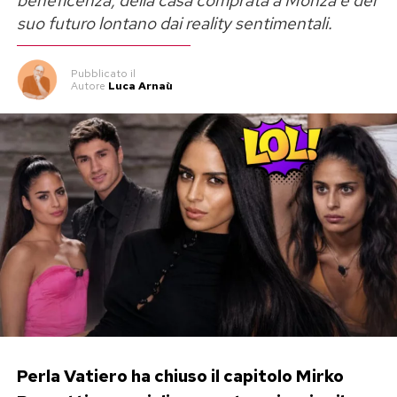
beneficenza, della casa comprata a Monza e del
suo futuro lontano dai reality sentimentali.
Pubblicato
il
Autore
Luca Arnaù
Perla Vatiero ha chiuso il capitolo Mirko