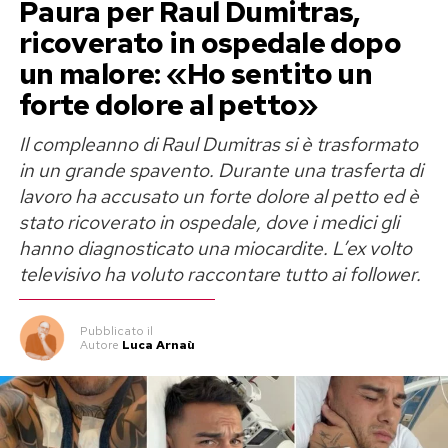
Paura per Raul Dumitras,
Perla Vatiero: «Con Mirko un amore
ricoverato in ospedale dopo
un malore: «Ho sentito un
vero, ma diventato tossico»
forte dolore al petto»
Il rapporto tra Perla Vatiero e Mirko Brunetti
Il compleanno di Raul Dumitras si è trasformato
aveva conquistato il pubblico di
Temptation
in un grande spavento. Durante una trasferta di
Island
nel 2023, trasformandosi poi in una delle
lavoro ha accusato un forte dolore al petto ed è
saghe sentimentali più seguite sui social. Cinque
stato ricoverato in ospedale, dove i medici gli
anni di convivenza, una rottura davanti alle
hanno diagnosticato una miocardite. L’ex volto
telecamere, nuovi legami, il riavvicinamento
televisivo ha voluto raccontare tutto ai follower.
nella Casa del Grande Fratello e infine il
tentativo di ricominciare una volta terminato il
Pubblicato
il
Autore
Luca Arnaù
reality.
Oggi Perla non rinnega ciò che ha provato. «È la
risposta a un amore che è stato vero», ha