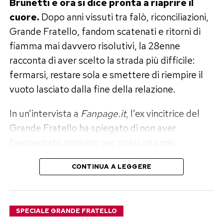
Brunetti e ora si dice pronta a riaprire il
cuore.
Dopo anni vissuti tra falò, riconciliazioni,
Grande Fratello, fandom scatenati e ritorni di
fiamma mai davvero risolutivi, la 28enne
racconta di aver scelto la strada più difficile:
fermarsi, restare sola e smettere di riempire il
vuoto lasciato dalla fine della relazione.
In un’intervista a
Fanpage.it
, l’ex vincitrice del
Grande Fratello ha spiegato di non aver
frequentato nessuno per quasi un anno,
escludendo anche rapporti fisici. «Volevo
CONTINUA A LEGGERE
disintossicarmi del tutto ed elaborare il dolore»,
ha raccontato, aggiungendo di sentirsi oggi
finalmente serena e pronta a mettere un’altra
SPECIALE GRANDE FRATELLO
persona al centro della propria vita.