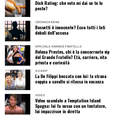
Dick Rating: che voto mi dai se te lo
Mentre il Grande Fratello insiste, Casalino ha già
posto?
scelto un altro palcoscenico Mediaset. Ha infatti
registrato una partecipazione a Tu sì que vales,
CRONACA NERA
Bossetti è innocente? Ecco tutti i lati
dove sarà protagonista nello spazio dedicato al
deboli dell’accusa
Lip Sync insieme a Maria De Filippi.
SPECIALE GRANDE FRATELLO
Il duetto promette di diventare uno dei
Helena Prestes, chi è la concorrente vip
del Grande Fratello? Età, carriera, vita
momenti più curiosi della trasmissione. Casalino
privata e curiosità
vestirà i panni di Zucchero, mentre Maria De
GOSSIP
Filippi interpreterà Loredana Bertè. Un
La De Filippi beccata con lui: la strana
accostamento che difficilmente sarebbe venuto
coppia a cavallo si rilassa in vacanza
in mente anche al più fantasioso degli autori
televisivi: l’ex portavoce del premier e la regina
VIDEO
Video scandalo a Temptation Island
di Canale 5 trasformati in due icone della musica
Spagna: lei fa sesso con un tentatore,
italiana.
lui impazzisce in diretta