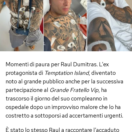
spiegato parlando dei “Perletti”, i sostenitori
che continuano a sperare in un ritorno di coppia.
Quell’amore, però, era diventato «tossico»
perché vissuto in una simbiosi totale che aveva
finito per compromettere il rapporto. I due
avrebbero provato a ricucire per circa due mesi
dopo il programma, prima di capire che
continuare avrebbe significato ripetere gli stessi
Momenti di paura per Raul Dumitras. L’ex
errori. Ora, assicura lei, tra loro non esiste alcun
protagonista di
Temptation Island
, diventato
contatto.
noto al grande pubblico anche per la successiva
partecipazione al
Grande Fratello Vip
, ha
Un anno senza frequentazioni:
trascorso il giorno del suo compleanno in
«Dovevo elaborare il dolore»
ospedale dopo un improvviso malore che lo ha
costretto a sottoporsi ad accertamenti urgenti.
La fine definitiva della storia ha imposto a Perla
È stato lo stesso Raul a raccontare l’accaduto
Vatiero una scelta precisa. Nessuna relazione di