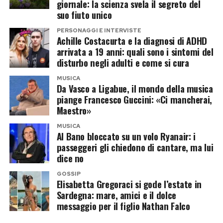
giornale: la scienza svela il segreto del
Chi è Alejandro Martinez, il
suo fiuto unico
compagno che piace al reality
PERSONAGGI E INTERVISTE
Achille Costacurta e la diagnosi di ADHD
arrivata a 19 anni: quali sono i sintomi del
Alejandro Martinez potrebbe rappresentare la
disturbo negli adulti e come si cura
vera carta a sorpresa dell’operazione.
MUSICA
Imprenditore colombiano, è legato
Da Vasco a Ligabue, il mondo della musica
sentimentalmente a Casalino e finora ha
piange Francesco Guccini: «Ci mancherai,
Maestro»
mantenuto un profilo molto più riservato
rispetto al compagno.
MUSICA
Al Bano bloccato su un volo Ryanair: i
passeggeri gli chiedono di cantare, ma lui
Proprio questa differenza potrebbe incuriosire
dice no
gli autori. Da una parte un volto abituato alle
GOSSIP
telecamere, alle polemiche politiche e alla
Elisabetta Gregoraci si gode l’estate in
comunicazione pubblica; dall’altra una figura
Sardegna: mare, amici e il dolce
messaggio per il figlio Nathan Falco
meno conosciuta dal grande pubblico, pronta a