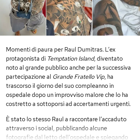
Quell’amore, però, era diventato «tossico»
perché vissuto in una simbiosi totale che aveva
finito per compromettere il rapporto. I due
avrebbero provato a ricucire per circa due mesi
dopo il programma, prima di capire che
continuare avrebbe significato ripetere gli stessi
Momenti di paura per Raul Dumitras. L’ex
errori. Ora, assicura lei, tra loro non esiste alcun
protagonista di
Temptation Island
, diventato
contatto.
noto al grande pubblico anche per la successiva
partecipazione al
Grande Fratello Vip
, ha
Un anno senza frequentazioni:
trascorso il giorno del suo compleanno in
«Dovevo elaborare il dolore»
ospedale dopo un improvviso malore che lo ha
costretto a sottoporsi ad accertamenti urgenti.
La fine definitiva della storia ha imposto a Perla
È stato lo stesso Raul a raccontare l’accaduto
Vatiero una scelta precisa. Nessuna relazione di
attraverso i social, pubblicando alcune
passaggio, nessun flirt estivo buono per
fotografie dal letto dell’ospedale e spiegando
riempire le pagine di gossip e neppure la ricerca