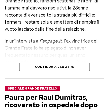
Grande Fratello, fandom scatenati e ritorni di
fiamma mai davvero risolutivi, la 28enne
racconta di aver scelto la strada più difficile:
fermarsi, restare sola e smettere di riempire il
vuoto lasciato dalla fine della relazione.
In un’intervista a
Fanpage.it
, l’ex vincitrice del
Grande Fratello ha spiegato di non aver
frequentato nessuno per quasi un anno,
escludendo anche rapporti fisici. «Volevo
CONTINUA A LEGGERE
disintossicarmi del tutto ed elaborare il dolore»,
ha raccontato, aggiungendo di sentirsi oggi
finalmente serena e pronta a mettere un’altra
SPECIALE GRANDE FRATELLO
persona al centro della propria vita.
Paura per Raul Dumitras,
Perla Vatiero: «Con Mirko un amore
ricoverato in ospedale dopo