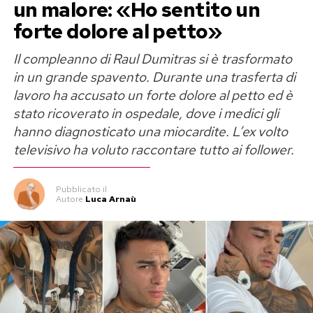
un malore: «Ho sentito un
vero, ma diventato tossico»
forte dolore al petto»
Il rapporto tra Perla Vatiero e Mirko Brunetti
Il compleanno di Raul Dumitras si è trasformato
aveva conquistato il pubblico di
Temptation
in un grande spavento. Durante una trasferta di
Island
nel 2023, trasformandosi poi in una delle
lavoro ha accusato un forte dolore al petto ed è
saghe sentimentali più seguite sui social. Cinque
stato ricoverato in ospedale, dove i medici gli
anni di convivenza, una rottura davanti alle
hanno diagnosticato una miocardite. L’ex volto
telecamere, nuovi legami, il riavvicinamento
televisivo ha voluto raccontare tutto ai follower.
nella Casa del Grande Fratello e infine il
tentativo di ricominciare una volta terminato il
Pubblicato
il
Autore
Luca Arnaù
reality.
Oggi Perla non rinnega ciò che ha provato. «È la
risposta a un amore che è stato vero», ha
spiegato parlando dei “Perletti”, i sostenitori
che continuano a sperare in un ritorno di coppia.