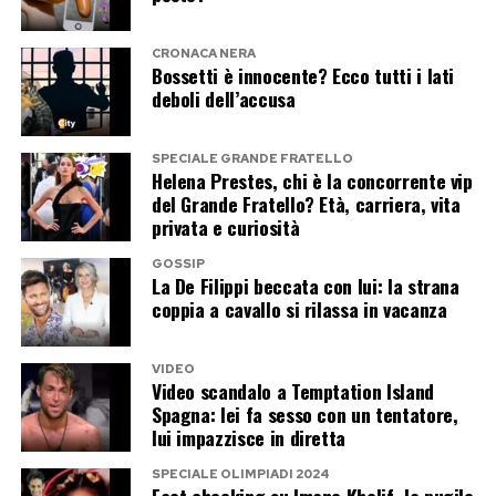
registrato una partecipazione a Tu sì que vales,
CRONACA NERA
dove sarà protagonista nello spazio dedicato al
Bossetti è innocente? Ecco tutti i lati
Lip Sync insieme a Maria De Filippi.
deboli dell’accusa
Il duetto promette di diventare uno dei
SPECIALE GRANDE FRATELLO
Helena Prestes, chi è la concorrente vip
momenti più curiosi della trasmissione. Casalino
del Grande Fratello? Età, carriera, vita
vestirà i panni di Zucchero, mentre Maria De
privata e curiosità
Filippi interpreterà Loredana Bertè. Un
GOSSIP
accostamento che difficilmente sarebbe venuto
La De Filippi beccata con lui: la strana
coppia a cavallo si rilassa in vacanza
in mente anche al più fantasioso degli autori
televisivi: l’ex portavoce del premier e la regina
di Canale 5 trasformati in due icone della musica
VIDEO
Video scandalo a Temptation Island
italiana.
Spagna: lei fa sesso con un tentatore,
lui impazzisce in diretta
La presenza a Tu sì que vales dimostra che
SPECIALE OLIMPIADI 2024
Casalino non ha chiuso affatto la porta alla
Fact checking su Imane Khelif, la pugile