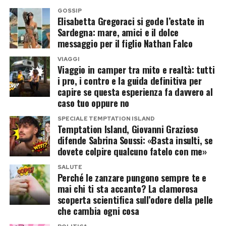
guarigione.
pronto a tornare a settembre con un’edizione vip
GOSSIP
Elisabetta Gregoraci si gode l’estate in
condotta da Ilary Blasi, starebbe valutando la
Post Views:
318
Sardegna: mare, amici e il dolce
possibilità di coinvolgere anche Alejandro
messaggio per il figlio Nathan Falco
Martinez, imprenditore colombiano e compagno
VIAGGI
di Casalino.
Viaggio in camper tra mito e realtà: tutti
i pro, i contro e la guida definitiva per
capire se questa esperienza fa davvero al
La coppia potrebbe entrare insieme,
caso tuo oppure no
trasformando la partecipazione in un racconto
SPECIALE TEMPTATION ISLAND
sentimentale oltre che televisivo. Resta aperta
Temptation Island, Giovanni Grazioso
anche l’ipotesi di un ingresso in solitaria, mentre
difende Sabrina Soussi: «Basta insulti, se
dovete colpire qualcuno fatelo con me»
sul tavolo continua a esserci l’opzione più
semplice: un doppio no e tutti a casa, ma senza
SALUTE
Perché le zanzare pungono sempre te e
telecamere.
mai chi ti sta accanto? La clamorosa
scoperta scientifica sull’odore della pelle
Chi è Alejandro Martinez, il
che cambia ogni cosa