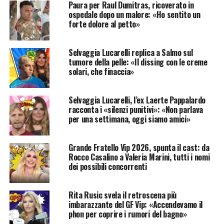
Paura per Raul Dumitras, ricoverato in
ospedale dopo un malore: «Ho sentito un
forte dolore al petto»
Selvaggia Lucarelli replica a Salmo sul
tumore della pelle: «Il dissing con le creme
solari, che finaccia»
Selvaggia Lucarelli, l’ex Laerte Pappalardo
racconta i «silenzi punitivi»: «Non parlava
per una settimana, oggi siamo amici»
Grande Fratello Vip 2026, spunta il cast: da
Rocco Casalino a Valeria Marini, tutti i nomi
dei possibili concorrenti
Rita Rusic svela il retroscena più
imbarazzante del GF Vip: «Accendevamo il
phon per coprire i rumori del bagno»