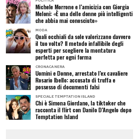
compagno che piace al reality
POLITICA
Michele Morrone e l’amicizia con Giorgia
Meloni: «È una delle donne più intelligenti
Alejandro Martinez potrebbe rappresentare la
che abbia mai conosciuto»
vera carta a sorpresa dell’operazione.
MODA
Imprenditore colombiano, è legato
Quali occhiali da sole valorizzano davvero
sentimentalmente a Casalino e finora ha
il tuo volto? Il metodo infallibile degli
esperti per scegliere la montatura
mantenuto un profilo molto più riservato
perfetta per ogni forma
rispetto al compagno.
CRONACA NERA
Uomini e Donne, arrestato l’ex cavaliere
Proprio questa differenza potrebbe incuriosire
Rosario Ibello: accusato di truffa e
gli autori. Da una parte un volto abituato alle
possesso di documenti falsi
telecamere, alle polemiche politiche e alla
SPECIALE TEMPTATION ISLAND
comunicazione pubblica; dall’altra una figura
Chi è Simona Giordano, la tiktoker che
racconta il flirt con Danilo D’Angelo dopo
meno conosciuta dal grande pubblico, pronta a
Temptation Island
debuttare davanti a milioni di spettatori. Una
dinamica perfetta per un programma che vive di
contrasti, relazioni e confessioni notturne.