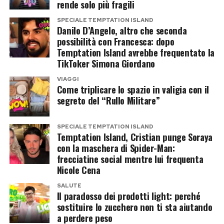
rende solo più fragili
telecamere.
SPECIALE TEMPTATION ISLAND
Danilo D’Angelo, altro che seconda
Chi è Alejandro Martinez, il
possibilità con Francesca: dopo
Temptation Island avrebbe frequentato la
compagno che piace al reality
TikToker Simona Giordano
Alejandro Martinez potrebbe rappresentare la
VIAGGI
Come triplicare lo spazio in valigia con il
vera carta a sorpresa dell’operazione.
segreto del “Rullo Militare”
Imprenditore colombiano, è legato
sentimentalmente a Casalino e finora ha
SPECIALE TEMPTATION ISLAND
Temptation Island, Cristian punge Soraya
mantenuto un profilo molto più riservato
con la maschera di Spider-Man:
rispetto al compagno.
frecciatine social mentre lui frequenta
Nicole Cena
Proprio questa differenza potrebbe incuriosire
SALUTE
gli autori. Da una parte un volto abituato alle
Il paradosso dei prodotti light: perché
sostituire lo zucchero non ti sta aiutando
telecamere, alle polemiche politiche e alla
a perdere peso
comunicazione pubblica; dall’altra una figura