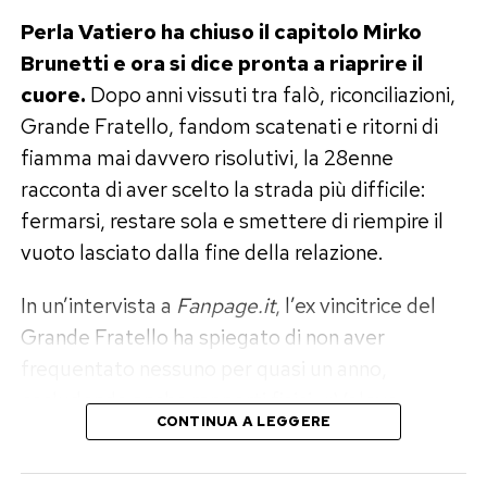
Perla Vatiero ha chiuso il capitolo Mirko
Brunetti e ora si dice pronta a riaprire il
cuore.
Dopo anni vissuti tra falò, riconciliazioni,
Grande Fratello, fandom scatenati e ritorni di
fiamma mai davvero risolutivi, la 28enne
racconta di aver scelto la strada più difficile:
fermarsi, restare sola e smettere di riempire il
vuoto lasciato dalla fine della relazione.
In un’intervista a
Fanpage.it
, l’ex vincitrice del
Grande Fratello ha spiegato di non aver
frequentato nessuno per quasi un anno,
escludendo anche rapporti fisici. «Volevo
CONTINUA A LEGGERE
disintossicarmi del tutto ed elaborare il dolore»,
ha raccontato, aggiungendo di sentirsi oggi