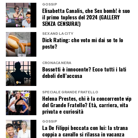
GOSSIP
que vales
Elisabetta Canalis, che Sex bomb! è suo
il primo topless del 2024 (GALLERY
SENZA CENSURA!)
Mentre il Grande Fratello insiste, Casalino ha già
scelto un altro palcoscenico Mediaset. Ha infatti
SEX AND LA CITY
Dick Rating: che voto mi dai se te lo
registrato una partecipazione a Tu sì que vales,
posto?
dove sarà protagonista nello spazio dedicato al
Lip Sync insieme a Maria De Filippi.
CRONACA NERA
Bossetti è innocente? Ecco tutti i lati
deboli dell’accusa
Il duetto promette di diventare uno dei
momenti più curiosi della trasmissione. Casalino
SPECIALE GRANDE FRATELLO
vestirà i panni di Zucchero, mentre Maria De
Helena Prestes, chi è la concorrente vip
Filippi interpreterà Loredana Bertè. Un
del Grande Fratello? Età, carriera, vita
privata e curiosità
accostamento che difficilmente sarebbe venuto
in mente anche al più fantasioso degli autori
GOSSIP
La De Filippi beccata con lui: la strana
televisivi: l’ex portavoce del premier e la regina
coppia a cavallo si rilassa in vacanza