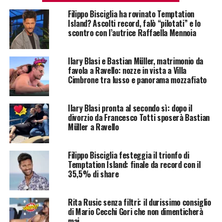
Filippo Bisciglia ha rovinato Temptation
Island? Ascolti record, falò “pilotati” e lo
scontro con l’autrice Raffaella Mennoia
Ilary Blasi e Bastian Müller, matrimonio da
favola a Ravello: nozze in vista a Villa
Cimbrone tra lusso e panorama mozzafiato
Ilary Blasi pronta al secondo sì: dopo il
divorzio da Francesco Totti sposerà Bastian
Müller a Ravello
Filippo Bisciglia festeggia il trionfo di
Temptation Island: finale da record con il
35,5% di share
Rita Rusic senza filtri: il durissimo consiglio
di Mario Cecchi Gori che non dimenticherà
mai