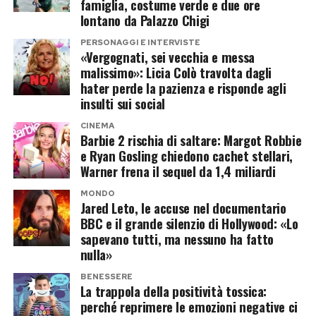
lasciare il prossimo amore fuori
famiglia, costume verde e due ore
sembrerebbe orientato verso un nuovo rifiuto.
commenti e auguri da parte dei fan, che hanno
lontano da Palazzo Chigi
dall’inquadratura.
espresso vicinanza all’ex volto di
Temptation
PERSONAGGI E INTERVISTE
La proposta, tuttavia, avrebbe assunto contorni
«Vergognati, sei vecchia e messa
Island
e gli hanno augurato una pronta
Post Views:
145
malissimo»: Licia Colò travolta dagli
diversi rispetto al passato. Il Grande Fratello,
guarigione.
hater perde la pazienza e risponde agli
pronto a tornare a settembre con un’edizione vip
insulti sui social
condotta da Ilary Blasi, starebbe valutando la
Post Views:
309
CINEMA
possibilità di coinvolgere anche Alejandro
Barbie 2 rischia di saltare: Margot Robbie
Martinez, imprenditore colombiano e compagno
e Ryan Gosling chiedono cachet stellari,
Warner frena il sequel da 1,4 miliardi
di Casalino.
MONDO
Jared Leto, le accuse nel documentario
La coppia potrebbe entrare insieme,
BBC e il grande silenzio di Hollywood: «Lo
trasformando la partecipazione in un racconto
sapevano tutti, ma nessuno ha fatto
sentimentale oltre che televisivo. Resta aperta
nulla»
anche l’ipotesi di un ingresso in solitaria, mentre
BENESSERE
La trappola della positività tossica:
sul tavolo continua a esserci l’opzione più
perché reprimere le emozioni negative ci
semplice: un doppio no e tutti a casa, ma senza