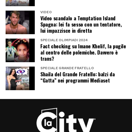
di Canale 5 trasformati in due icone della musica
italiana.
VIDEO
Video scandalo a Temptation Island
La presenza a Tu sì que vales dimostra che
Spagna: lei fa sesso con un tentatore,
lui impazzisce in diretta
Casalino non ha chiuso affatto la porta alla
televisione. La vera domanda riguarda il tipo di
SPECIALE OLIMPIADI 2024
Fact checking su Imane Khelif, la pugile
televisione che intende scegliere. Una
al centro delle polemiche. Davvero è
performance ironica accanto a Maria De Filippi
trans?
richiede una sera di leggerezza. Il Grande
SPECIALE GRANDE FRATELLO
Shaila del Grande Fratello: balzi da
Fratello, invece, significherebbe settimane di
“Gatta” nei programmi Mediaset
convivenza, esposizione continua e inevitabili
incursioni nel passato politico e privato.
Per ora il reality attende, Ilary Blasi prepara la
nuova edizione e gli autori continuano il
pressing. Rocco Casalino prende tempo. Ma nel