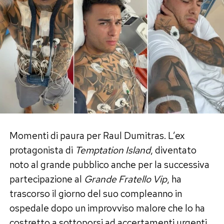
Oggi Perla non rinnega ciò che ha provato. «È la
risposta a un amore che è stato vero», ha
spiegato parlando dei “Perletti”, i sostenitori
che continuano a sperare in un ritorno di coppia.
Quell’amore, però, era diventato «tossico»
perché vissuto in una simbiosi totale che aveva
finito per compromettere il rapporto. I due
avrebbero provato a ricucire per circa due mesi
dopo il programma, prima di capire che
continuare avrebbe significato ripetere gli stessi
Momenti di paura per Raul Dumitras. L’ex
errori. Ora, assicura lei, tra loro non esiste alcun
protagonista di
Temptation Island
, diventato
contatto.
noto al grande pubblico anche per la successiva
partecipazione al
Grande Fratello Vip
, ha
Un anno senza frequentazioni:
trascorso il giorno del suo compleanno in
«Dovevo elaborare il dolore»
ospedale dopo un improvviso malore che lo ha
costretto a sottoporsi ad accertamenti urgenti.