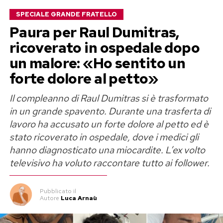
finalmente serena e pronta a mettere un’altra
SPECIALE GRANDE FRATELLO
persona al centro della propria vita.
Paura per Raul Dumitras,
Perla Vatiero: «Con Mirko un amore
ricoverato in ospedale dopo
un malore: «Ho sentito un
vero, ma diventato tossico»
forte dolore al petto»
Il rapporto tra Perla Vatiero e Mirko Brunetti
Il compleanno di Raul Dumitras si è trasformato
aveva conquistato il pubblico di
Temptation
in un grande spavento. Durante una trasferta di
Island
nel 2023, trasformandosi poi in una delle
lavoro ha accusato un forte dolore al petto ed è
saghe sentimentali più seguite sui social. Cinque
stato ricoverato in ospedale, dove i medici gli
anni di convivenza, una rottura davanti alle
hanno diagnosticato una miocardite. L’ex volto
telecamere, nuovi legami, il riavvicinamento
televisivo ha voluto raccontare tutto ai follower.
nella Casa del Grande Fratello e infine il
tentativo di ricominciare una volta terminato il
Pubblicato
il
Autore
Luca Arnaù
reality.