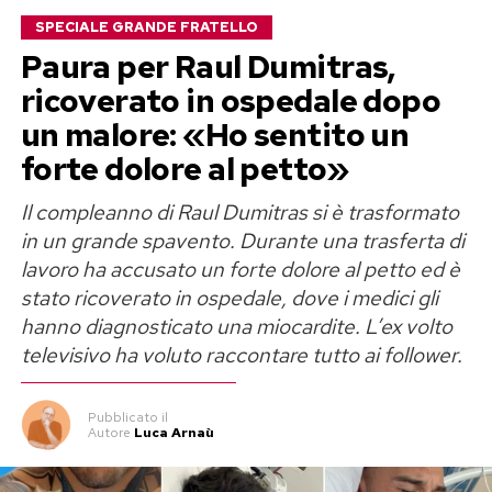
finalmente serena e pronta a mettere un’altra
SPECIALE GRANDE FRATELLO
persona al centro della propria vita.
Paura per Raul Dumitras,
Perla Vatiero: «Con Mirko un amore
ricoverato in ospedale dopo
un malore: «Ho sentito un
vero, ma diventato tossico»
forte dolore al petto»
Il rapporto tra Perla Vatiero e Mirko Brunetti
Il compleanno di Raul Dumitras si è trasformato
aveva conquistato il pubblico di
Temptation
in un grande spavento. Durante una trasferta di
Island
nel 2023, trasformandosi poi in una delle
lavoro ha accusato un forte dolore al petto ed è
saghe sentimentali più seguite sui social. Cinque
stato ricoverato in ospedale, dove i medici gli
anni di convivenza, una rottura davanti alle
hanno diagnosticato una miocardite. L’ex volto
telecamere, nuovi legami, il riavvicinamento
televisivo ha voluto raccontare tutto ai follower.
nella Casa del Grande Fratello e infine il
tentativo di ricominciare una volta terminato il
Pubblicato
il
Autore
Luca Arnaù
reality.