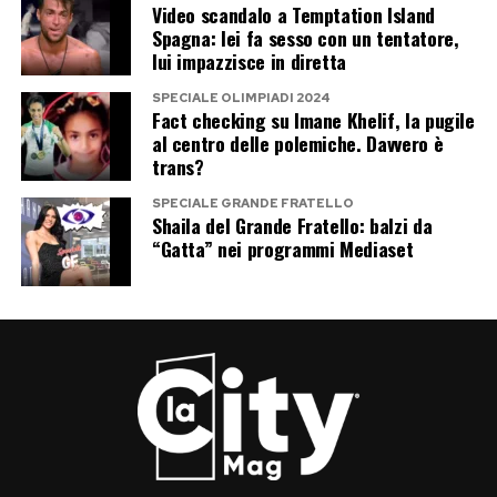
Video scandalo a Temptation Island
italiana.
Spagna: lei fa sesso con un tentatore,
lui impazzisce in diretta
La presenza a Tu sì que vales dimostra che
SPECIALE OLIMPIADI 2024
Casalino non ha chiuso affatto la porta alla
Fact checking su Imane Khelif, la pugile
al centro delle polemiche. Davvero è
televisione. La vera domanda riguarda il tipo di
trans?
televisione che intende scegliere. Una
SPECIALE GRANDE FRATELLO
performance ironica accanto a Maria De Filippi
Shaila del Grande Fratello: balzi da
richiede una sera di leggerezza. Il Grande
“Gatta” nei programmi Mediaset
Fratello, invece, significherebbe settimane di
convivenza, esposizione continua e inevitabili
incursioni nel passato politico e privato.
Per ora il reality attende, Ilary Blasi prepara la
nuova edizione e gli autori continuano il
pressing. Rocco Casalino prende tempo. Ma nel
frattempo ha già trovato il modo di tornare