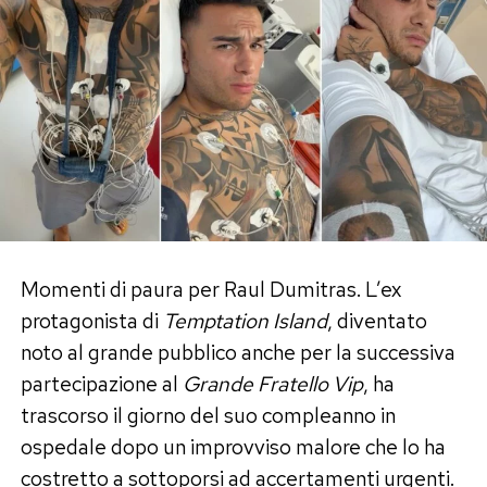
Oggi Perla non rinnega ciò che ha provato. «È la
risposta a un amore che è stato vero», ha
spiegato parlando dei “Perletti”, i sostenitori
che continuano a sperare in un ritorno di coppia.
Quell’amore, però, era diventato «tossico»
perché vissuto in una simbiosi totale che aveva
finito per compromettere il rapporto. I due
avrebbero provato a ricucire per circa due mesi
dopo il programma, prima di capire che
continuare avrebbe significato ripetere gli stessi
Momenti di paura per Raul Dumitras. L’ex
errori. Ora, assicura lei, tra loro non esiste alcun
protagonista di
Temptation Island
, diventato
contatto.
noto al grande pubblico anche per la successiva
partecipazione al
Grande Fratello Vip
, ha
Un anno senza frequentazioni:
trascorso il giorno del suo compleanno in
«Dovevo elaborare il dolore»
ospedale dopo un improvviso malore che lo ha
costretto a sottoporsi ad accertamenti urgenti.