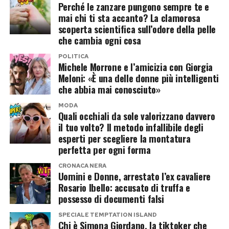
Perché le zanzare pungono sempre te e
telecamere.
mai chi ti sta accanto? La clamorosa
scoperta scientifica sull’odore della pelle
Chi è Alejandro Martinez, il
che cambia ogni cosa
compagno che piace al reality
POLITICA
Michele Morrone e l’amicizia con Giorgia
Meloni: «È una delle donne più intelligenti
Alejandro Martinez potrebbe rappresentare la
che abbia mai conosciuto»
vera carta a sorpresa dell’operazione.
MODA
Imprenditore colombiano, è legato
Quali occhiali da sole valorizzano davvero
sentimentalmente a Casalino e finora ha
il tuo volto? Il metodo infallibile degli
esperti per scegliere la montatura
mantenuto un profilo molto più riservato
perfetta per ogni forma
rispetto al compagno.
CRONACA NERA
Uomini e Donne, arrestato l’ex cavaliere
Proprio questa differenza potrebbe incuriosire
Rosario Ibello: accusato di truffa e
gli autori. Da una parte un volto abituato alle
possesso di documenti falsi
telecamere, alle polemiche politiche e alla
SPECIALE TEMPTATION ISLAND
comunicazione pubblica; dall’altra una figura
Chi è Simona Giordano, la tiktoker che