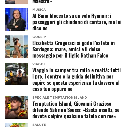
lasciare il prossimo amore fuori
Maestro»
sembrerebbe orientato verso un nuovo rifiuto.
commenti e auguri da parte dei fan, che hanno
dall’inquadratura.
MUSICA
espresso vicinanza all’ex volto di
Temptation
Al Bano bloccato su un volo Ryanair: i
La proposta, tuttavia, avrebbe assunto contorni
passeggeri gli chiedono di cantare, ma lui
Island
e gli hanno augurato una pronta
Post Views:
190
dice no
diversi rispetto al passato. Il Grande Fratello,
guarigione.
pronto a tornare a settembre con un’edizione vip
GOSSIP
Elisabetta Gregoraci si gode l’estate in
condotta da Ilary Blasi, starebbe valutando la
Post Views:
318
Sardegna: mare, amici e il dolce
possibilità di coinvolgere anche Alejandro
messaggio per il figlio Nathan Falco
Martinez, imprenditore colombiano e compagno
VIAGGI
di Casalino.
Viaggio in camper tra mito e realtà: tutti
i pro, i contro e la guida definitiva per
capire se questa esperienza fa davvero al
La coppia potrebbe entrare insieme,
caso tuo oppure no
trasformando la partecipazione in un racconto
SPECIALE TEMPTATION ISLAND
sentimentale oltre che televisivo. Resta aperta
Temptation Island, Giovanni Grazioso
anche l’ipotesi di un ingresso in solitaria, mentre
difende Sabrina Soussi: «Basta insulti, se
dovete colpire qualcuno fatelo con me»
sul tavolo continua a esserci l’opzione più
semplice: un doppio no e tutti a casa, ma senza
SALUTE