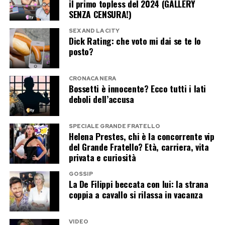
il primo topless del 2024 (GALLERY
que vales
SENZA CENSURA!)
SEX AND LA CITY
Mentre il Grande Fratello insiste, Casalino ha già
Dick Rating: che voto mi dai se te lo
posto?
scelto un altro palcoscenico Mediaset. Ha infatti
registrato una partecipazione a Tu sì que vales,
CRONACA NERA
dove sarà protagonista nello spazio dedicato al
Bossetti è innocente? Ecco tutti i lati
Lip Sync insieme a Maria De Filippi.
deboli dell’accusa
Il duetto promette di diventare uno dei
SPECIALE GRANDE FRATELLO
Helena Prestes, chi è la concorrente vip
momenti più curiosi della trasmissione. Casalino
del Grande Fratello? Età, carriera, vita
vestirà i panni di Zucchero, mentre Maria De
privata e curiosità
Filippi interpreterà Loredana Bertè. Un
GOSSIP
accostamento che difficilmente sarebbe venuto
La De Filippi beccata con lui: la strana
coppia a cavallo si rilassa in vacanza
in mente anche al più fantasioso degli autori
televisivi: l’ex portavoce del premier e la regina
di Canale 5 trasformati in due icone della musica
VIDEO