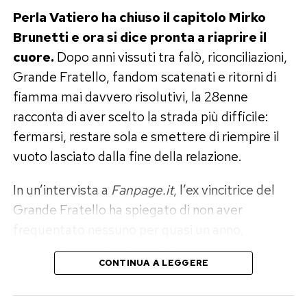
Perla Vatiero ha chiuso il capitolo Mirko
Brunetti e ora si dice pronta a riaprire il
cuore.
Dopo anni vissuti tra falò, riconciliazioni,
Grande Fratello, fandom scatenati e ritorni di
fiamma mai davvero risolutivi, la 28enne
racconta di aver scelto la strada più difficile:
fermarsi, restare sola e smettere di riempire il
vuoto lasciato dalla fine della relazione.
In un’intervista a
Fanpage.it
, l’ex vincitrice del
Grande Fratello ha spiegato di non aver
frequentato nessuno per quasi un anno,
escludendo anche rapporti fisici. «Volevo
CONTINUA A LEGGERE
disintossicarmi del tutto ed elaborare il dolore»,
ha raccontato, aggiungendo di sentirsi oggi