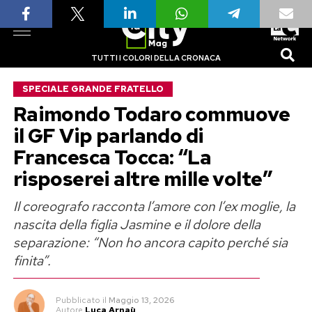
TUTTI I COLORI DELLA CRONACA
SPECIALE GRANDE FRATELLO
Raimondo Todaro commuove
il GF Vip parlando di
Francesca Tocca: “La
risposerei altre mille volte”
Il coreografo racconta l’amore con l’ex moglie, la
nascita della figlia Jasmine e il dolore della
separazione: “Non ho ancora capito perché sia
finita”.
Pubblicato
il
Maggio 13, 2026
Autore
Luca Arnaù