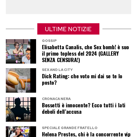
nomination, il confessionale e una televisione
che muoveva i primi passi nel territorio dei
reality.
ULTIME NOTIZIE
Il duetto con Maria De Filippi a Tu sì
GOSSIP
que vales
Elisabetta Canalis, che Sex bomb! è suo
il primo topless del 2024 (GALLERY
SENZA CENSURA!)
Mentre il Grande Fratello insiste, Casalino ha già
scelto un altro palcoscenico Mediaset. Ha infatti
SEX AND LA CITY
Dick Rating: che voto mi dai se te lo
registrato una partecipazione a Tu sì que vales,
posto?
dove sarà protagonista nello spazio dedicato al
Lip Sync insieme a Maria De Filippi.
CRONACA NERA
Bossetti è innocente? Ecco tutti i lati
deboli dell’accusa
Il duetto promette di diventare uno dei
momenti più curiosi della trasmissione. Casalino
SPECIALE GRANDE FRATELLO
vestirà i panni di Zucchero, mentre Maria De
Helena Prestes, chi è la concorrente vip