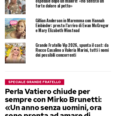
ospedale dopo un malore: «Ho sentito un
forte dolore al petto»
Gillian Anderson in Maremma con Hannah
Einbinder: presto l’arrivo di Ewan McGregor
e Mary Elizabeth Winstead
Grande Fratello Vip 2026, spunta il cast: da
Rocco Casalino a Valeria Marini, tutti i nomi
dei possibili concorrenti
SPECIALE GRANDE FRATELLO
Perla Vatiero chiude per
sempre con Mirko Brunetti:
«Un anno senza uomini, ora
sono pronta ad amare di