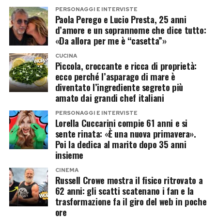
PERSONAGGI E INTERVISTE
sentimentale oltre che televisivo. Resta aperta
Paola Perego e Lucio Presta, 25 anni
anche l’ipotesi di un ingresso in solitaria, mentre
d’amore e un soprannome che dice tutto:
«Da allora per me è “casetta”»
sul tavolo continua a esserci l’opzione più
semplice: un doppio no e tutti a casa, ma senza
CUCINA
Piccola, croccante e ricca di proprietà:
telecamere.
ecco perché l’asparago di mare è
diventato l’ingrediente segreto più
Chi è Alejandro Martinez, il
amato dai grandi chef italiani
compagno che piace al reality
PERSONAGGI E INTERVISTE
Lorella Cuccarini compie 61 anni e si
sente rinata: «È una nuova primavera».
Alejandro Martinez potrebbe rappresentare la
Poi la dedica al marito dopo 35 anni
vera carta a sorpresa dell’operazione.
insieme
Imprenditore colombiano, è legato
CINEMA
sentimentalmente a Casalino e finora ha
Russell Crowe mostra il fisico ritrovato a
62 anni: gli scatti scatenano i fan e la
mantenuto un profilo molto più riservato
trasformazione fa il giro del web in poche
rispetto al compagno.
ore