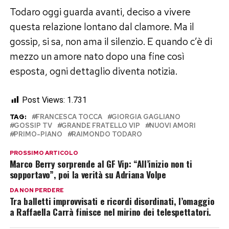
Todaro oggi guarda avanti, deciso a vivere
questa relazione lontano dal clamore. Ma il
gossip, si sa, non ama il silenzio. E quando c’è di
mezzo un amore nato dopo una fine così
esposta, ogni dettaglio diventa notizia.
Post Views:
1.731
TAG:
FRANCESCA TOCCA
GIORGIA GAGLIANO
GOSSIP TV
GRANDE FRATELLO VIP
NUOVI AMORI
PRIMO-PIANO
RAIMONDO TODARO
PROSSIMO ARTICOLO
Marco Berry sorprende al GF Vip: “All’inizio non ti
sopportavo”, poi la verità su Adriana Volpe
DA NON PERDERE
Tra balletti improvvisati e ricordi disordinati, l’omaggio
a Raffaella Carrà finisce nel mirino dei telespettatori.