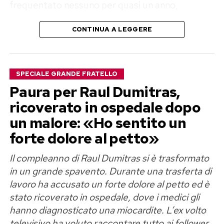
frequentato nessuno per quasi un anno,
escludendo anche rapporti fisici. «Volevo
CONTINUA A LEGGERE
disintossicarmi del tutto ed elaborare il dolore»,
ha raccontato, aggiungendo di sentirsi oggi
finalmente serena e pronta a mettere un’altra
SPECIALE GRANDE FRATELLO
persona al centro della propria vita.
Paura per Raul Dumitras,
Perla Vatiero: «Con Mirko un amore
ricoverato in ospedale dopo
un malore: «Ho sentito un
vero, ma diventato tossico»
forte dolore al petto»
Il rapporto tra Perla Vatiero e Mirko Brunetti
Il compleanno di Raul Dumitras si è trasformato
aveva conquistato il pubblico di
Temptation
in un grande spavento. Durante una trasferta di
Island
nel 2023, trasformandosi poi in una delle
lavoro ha accusato un forte dolore al petto ed è
saghe sentimentali più seguite sui social. Cinque
stato ricoverato in ospedale, dove i medici gli
anni di convivenza, una rottura davanti alle
hanno diagnosticato una miocardite. L’ex volto
telecamere, nuovi legami, il riavvicinamento
televisivo ha voluto raccontare tutto ai follower.