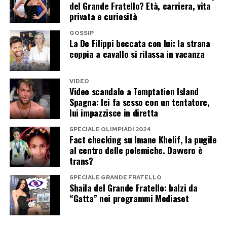
Filippi interpreterà Loredana Bertè. Un
del Grande Fratello? Età, carriera, vita
privata e curiosità
accostamento che difficilmente sarebbe venuto
in mente anche al più fantasioso degli autori
GOSSIP
La De Filippi beccata con lui: la strana
televisivi: l’ex portavoce del premier e la regina
coppia a cavallo si rilassa in vacanza
di Canale 5 trasformati in due icone della musica
italiana.
VIDEO
Video scandalo a Temptation Island
La presenza a Tu sì que vales dimostra che
Spagna: lei fa sesso con un tentatore,
lui impazzisce in diretta
Casalino non ha chiuso affatto la porta alla
televisione. La vera domanda riguarda il tipo di
SPECIALE OLIMPIADI 2024
Fact checking su Imane Khelif, la pugile
televisione che intende scegliere. Una
al centro delle polemiche. Davvero è
performance ironica accanto a Maria De Filippi
trans?
richiede una sera di leggerezza. Il Grande
SPECIALE GRANDE FRATELLO
Shaila del Grande Fratello: balzi da
Fratello, invece, significherebbe settimane di
“Gatta” nei programmi Mediaset
convivenza, esposizione continua e inevitabili
incursioni nel passato politico e privato.