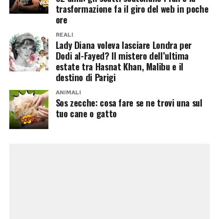
trasformazione fa il giro del web in poche
rispetto al compagno.
ore
Proprio questa differenza potrebbe incuriosire
REALI
Lady Diana voleva lasciare Londra per
gli autori. Da una parte un volto abituato alle
Dodi al-Fayed? Il mistero dell’ultima
telecamere, alle polemiche politiche e alla
estate tra Hasnat Khan, Malibu e il
destino di Parigi
comunicazione pubblica; dall’altra una figura
meno conosciuta dal grande pubblico, pronta a
ANIMALI
Sos zecche: cosa fare se ne trovi una sul
debuttare davanti a milioni di spettatori. Una
tuo cane o gatto
dinamica perfetta per un programma che vive di
contrasti, relazioni e confessioni notturne.
Per Casalino, però, il ritorno nella Casa avrebbe
un peso particolare. Non sarebbe soltanto una
nuova esperienza televisiva, ma un viaggio nel
luogo in cui cominciò la sua esposizione
mediatica. All’epoca non c’erano Palazzo Chigi,