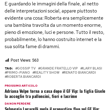
E guardando le immagini della finale, al netto
delle interpretazioni social, appare piuttosto
evidente una cosa: Roberta era semplicemente
una bambina travolta da un momento enorme,
pieno di emozione, luci e persone. Tutto il resto,
probabilmente, lo hanno costruito internet e la
sua solita fame di drammi.
Post Views:
563
TAG:
GOSSIP TV
GRANDE FRATELLO VIP
ILARY BLASI
PRIMO-PIANO
REALITY SHOW
RENATO BIANCARDI
ROBERTA BIANCARDI
PROSSIMO ARTICOLO
Adriana Volpe torna a casa dopo il GF Vip: la figlia Gisele
la accoglie tra palloncini, fiori e lacrime
DA NON PERDERE
Selvaggia Lucarelli svela il pronostico flop sul GF Vip: