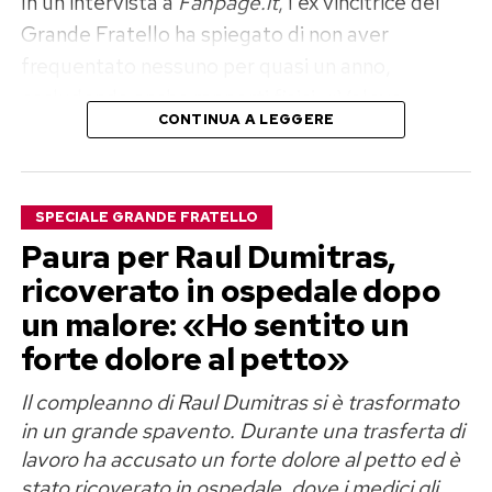
In un’intervista a
Fanpage.it
, l’ex vincitrice del
Grande Fratello ha spiegato di non aver
frequentato nessuno per quasi un anno,
escludendo anche rapporti fisici. «Volevo
CONTINUA A LEGGERE
disintossicarmi del tutto ed elaborare il dolore»,
ha raccontato, aggiungendo di sentirsi oggi
finalmente serena e pronta a mettere un’altra
SPECIALE GRANDE FRATELLO
persona al centro della propria vita.
Paura per Raul Dumitras,
Perla Vatiero: «Con Mirko un amore
ricoverato in ospedale dopo
un malore: «Ho sentito un
vero, ma diventato tossico»
forte dolore al petto»
Il rapporto tra Perla Vatiero e Mirko Brunetti
Il compleanno di Raul Dumitras si è trasformato
aveva conquistato il pubblico di
Temptation
in un grande spavento. Durante una trasferta di
Island
nel 2023, trasformandosi poi in una delle
lavoro ha accusato un forte dolore al petto ed è
saghe sentimentali più seguite sui social. Cinque
stato ricoverato in ospedale, dove i medici gli