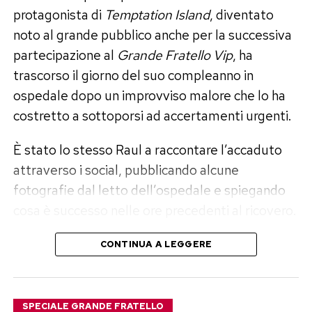
errori. Ora, assicura lei, tra loro non esiste alcun
protagonista di
Temptation Island
, diventato
contatto.
noto al grande pubblico anche per la successiva
partecipazione al
Grande Fratello Vip
, ha
Un anno senza frequentazioni:
trascorso il giorno del suo compleanno in
«Dovevo elaborare il dolore»
ospedale dopo un improvviso malore che lo ha
costretto a sottoporsi ad accertamenti urgenti.
La fine definitiva della storia ha imposto a Perla
È stato lo stesso Raul a raccontare l’accaduto
Vatiero una scelta precisa. Nessuna relazione di
attraverso i social, pubblicando alcune
passaggio, nessun flirt estivo buono per
fotografie dal letto dell’ospedale e spiegando
riempire le pagine di gossip e neppure la ricerca
cosa è successo nelle ore precedenti al ricovero.
frettolosa di un sostituto. «Per quasi un anno,
per scelta mia, non ho avuto alcun tipo di
Il malore durante il viaggio
CONTINUA A LEGGERE
frequentazione né di rapporto, nemmeno
fisico», ha dichiarato.
Raul Dumitras ha raccontato che tutto è iniziato
durante una trasferta di lavoro a Messina.
Un isolamento sentimentale consapevole,
SPECIALE GRANDE FRATELLO