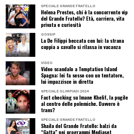
SPECIALE GRANDE FRATELLO
vestirà i panni di Zucchero, mentre Maria De
Helena Prestes, chi è la concorrente vip
Filippi interpreterà Loredana Bertè. Un
del Grande Fratello? Età, carriera, vita
privata e curiosità
accostamento che difficilmente sarebbe venuto
in mente anche al più fantasioso degli autori
GOSSIP
La De Filippi beccata con lui: la strana
televisivi: l’ex portavoce del premier e la regina
coppia a cavallo si rilassa in vacanza
di Canale 5 trasformati in due icone della musica
italiana.
VIDEO
Video scandalo a Temptation Island
La presenza a Tu sì que vales dimostra che
Spagna: lei fa sesso con un tentatore,
lui impazzisce in diretta
Casalino non ha chiuso affatto la porta alla
televisione. La vera domanda riguarda il tipo di
SPECIALE OLIMPIADI 2024
Fact checking su Imane Khelif, la pugile
televisione che intende scegliere. Una
al centro delle polemiche. Davvero è
performance ironica accanto a Maria De Filippi
trans?
richiede una sera di leggerezza. Il Grande
SPECIALE GRANDE FRATELLO
Shaila del Grande Fratello: balzi da
Fratello, invece, significherebbe settimane di
“Gatta” nei programmi Mediaset