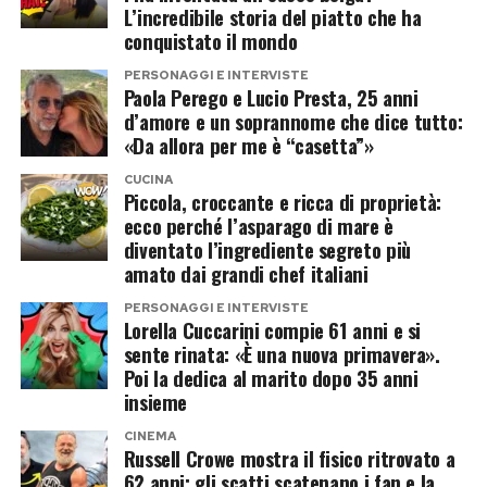
L’incredibile storia del piatto che ha
La coppia potrebbe entrare insieme,
conquistato il mondo
trasformando la partecipazione in un racconto
PERSONAGGI E INTERVISTE
sentimentale oltre che televisivo. Resta aperta
Paola Perego e Lucio Presta, 25 anni
anche l’ipotesi di un ingresso in solitaria, mentre
d’amore e un soprannome che dice tutto:
«Da allora per me è “casetta”»
sul tavolo continua a esserci l’opzione più
semplice: un doppio no e tutti a casa, ma senza
CUCINA
Piccola, croccante e ricca di proprietà:
telecamere.
ecco perché l’asparago di mare è
diventato l’ingrediente segreto più
Chi è Alejandro Martinez, il
amato dai grandi chef italiani
compagno che piace al reality
PERSONAGGI E INTERVISTE
Lorella Cuccarini compie 61 anni e si
sente rinata: «È una nuova primavera».
Alejandro Martinez potrebbe rappresentare la
Poi la dedica al marito dopo 35 anni
vera carta a sorpresa dell’operazione.
insieme
Imprenditore colombiano, è legato
CINEMA
sentimentalmente a Casalino e finora ha
Russell Crowe mostra il fisico ritrovato a
62 anni: gli scatti scatenano i fan e la
mantenuto un profilo molto più riservato