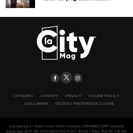
convivenza, esposizione continua e inevitabili
incursioni nel passato politico e privato.
Per ora il reality attende, Ilary Blasi prepara la
nuova edizione e gli autori continuano il
pressing. Rocco Casalino prende tempo. Ma nel
frattempo ha già trovato il modo di tornare
sotto i riflettori, con barba, cappello e voce
prestata a Zucchero.
Post Views:
229
CHI SIAMO
CONTATTI
PRIVACY
COOKIE POLICY
DISCLAIMER
GESTISCI PREFERENZE COOKIE
Lacitymag.it - Tutti i colori della cronaca | DIEMMECOM® Società
Editoriale Srl P. IVA 01737800795 R.O.C. 4049 – Reg. Trib MI n.61 del