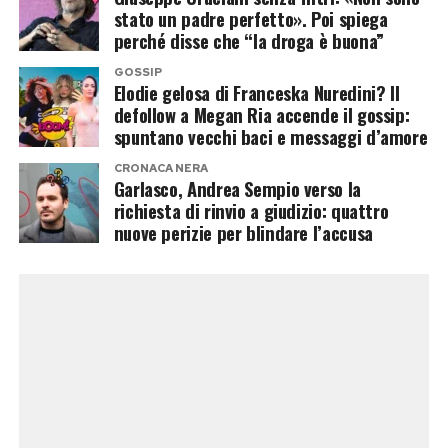
stato un padre perfetto». Poi spiega
mantenuto un profilo molto più riservato
perché disse che “la droga è buona”
rispetto al compagno.
GOSSIP
Elodie gelosa di Franceska Nuredini? Il
Proprio questa differenza potrebbe incuriosire
defollow a Megan Ria accende il gossip:
gli autori. Da una parte un volto abituato alle
spuntano vecchi baci e messaggi d’amore
telecamere, alle polemiche politiche e alla
CRONACA NERA
comunicazione pubblica; dall’altra una figura
Garlasco, Andrea Sempio verso la
richiesta di rinvio a giudizio: quattro
meno conosciuta dal grande pubblico, pronta a
nuove perizie per blindare l’accusa
debuttare davanti a milioni di spettatori. Una
dinamica perfetta per un programma che vive di
contrasti, relazioni e confessioni notturne.
Per Casalino, però, il ritorno nella Casa avrebbe
un peso particolare. Non sarebbe soltanto una
nuova esperienza televisiva, ma un viaggio nel
luogo in cui cominciò la sua esposizione