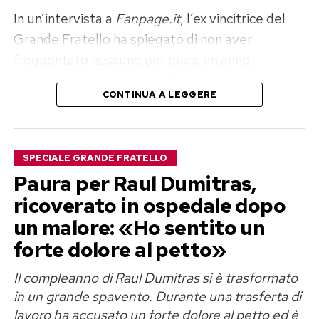
In un’intervista a
Fanpage.it
, l’ex vincitrice del
Grande Fratello ha spiegato di non aver
frequentato nessuno per quasi un anno,
escludendo anche rapporti fisici. «Volevo
CONTINUA A LEGGERE
disintossicarmi del tutto ed elaborare il dolore»,
ha raccontato, aggiungendo di sentirsi oggi
finalmente serena e pronta a mettere un’altra
SPECIALE GRANDE FRATELLO
persona al centro della propria vita.
Paura per Raul Dumitras,
Perla Vatiero: «Con Mirko un amore
ricoverato in ospedale dopo
un malore: «Ho sentito un
vero, ma diventato tossico»
forte dolore al petto»
Il rapporto tra Perla Vatiero e Mirko Brunetti
Il compleanno di Raul Dumitras si è trasformato
aveva conquistato il pubblico di
Temptation
in un grande spavento. Durante una trasferta di
Island
nel 2023, trasformandosi poi in una delle
lavoro ha accusato un forte dolore al petto ed è