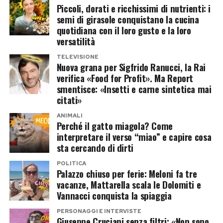
Piccoli, dorati e ricchissimi di nutrienti: i
semi di girasole conquistano la cucina
La coppia potrebbe entrare insieme,
quotidiana con il loro gusto e la loro
trasformando la partecipazione in un racconto
versatilità
sentimentale oltre che televisivo. Resta aperta
TELEVISIONE
anche l’ipotesi di un ingresso in solitaria, mentre
Nuova grana per Sigfrido Ranucci, la Rai
verifica «Food for Profit». Ma Report
sul tavolo continua a esserci l’opzione più
smentisce: «Insetti e carne sintetica mai
semplice: un doppio no e tutti a casa, ma senza
citati»
telecamere.
ANIMALI
Perché il gatto miagola? Come
Chi è Alejandro Martinez, il
interpretare il verso “miao” e capire cosa
sta cercando di dirti
compagno che piace al reality
POLITICA
Palazzo chiuso per ferie: Meloni fa tre
Alejandro Martinez potrebbe rappresentare la
vacanze, Mattarella scala le Dolomiti e
vera carta a sorpresa dell’operazione.
Vannacci conquista la spiaggia
Imprenditore colombiano, è legato
PERSONAGGI E INTERVISTE
sentimentalmente a Casalino e finora ha
Giuseppe Cruciani senza filtri: «Non sono