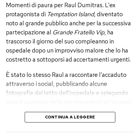
continuare avrebbe significato ripetere gli stessi
Momenti di paura per Raul Dumitras. L’ex
errori. Ora, assicura lei, tra loro non esiste alcun
protagonista di
Temptation Island
, diventato
contatto.
noto al grande pubblico anche per la successiva
partecipazione al
Grande Fratello Vip
, ha
Un anno senza frequentazioni:
trascorso il giorno del suo compleanno in
«Dovevo elaborare il dolore»
ospedale dopo un improvviso malore che lo ha
costretto a sottoporsi ad accertamenti urgenti.
La fine definitiva della storia ha imposto a Perla
È stato lo stesso Raul a raccontare l’accaduto
Vatiero una scelta precisa. Nessuna relazione di
attraverso i social, pubblicando alcune
passaggio, nessun flirt estivo buono per
fotografie dal letto dell’ospedale e spiegando
riempire le pagine di gossip e neppure la ricerca
cosa è successo nelle ore precedenti al ricovero.
frettolosa di un sostituto. «Per quasi un anno,
per scelta mia, non ho avuto alcun tipo di
Il malore durante il viaggio
CONTINUA A LEGGERE
frequentazione né di rapporto, nemmeno
fisico», ha dichiarato.
Raul Dumitras ha raccontato che tutto è iniziato