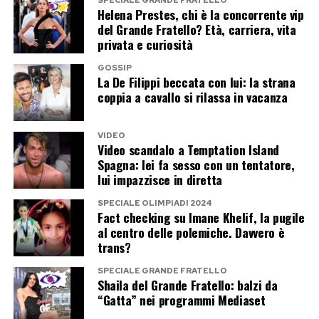
Helena Prestes, chi è la concorrente vip
momenti più curiosi della trasmissione. Casalino
del Grande Fratello? Età, carriera, vita
vestirà i panni di Zucchero, mentre Maria De
privata e curiosità
Filippi interpreterà Loredana Bertè. Un
GOSSIP
accostamento che difficilmente sarebbe venuto
La De Filippi beccata con lui: la strana
coppia a cavallo si rilassa in vacanza
in mente anche al più fantasioso degli autori
televisivi: l’ex portavoce del premier e la regina
VIDEO
di Canale 5 trasformati in due icone della musica
Video scandalo a Temptation Island
italiana.
Spagna: lei fa sesso con un tentatore,
lui impazzisce in diretta
La presenza a Tu sì que vales dimostra che
SPECIALE OLIMPIADI 2024
Casalino non ha chiuso affatto la porta alla
Fact checking su Imane Khelif, la pugile
al centro delle polemiche. Davvero è
televisione. La vera domanda riguarda il tipo di
trans?
televisione che intende scegliere. Una
SPECIALE GRANDE FRATELLO
performance ironica accanto a Maria De Filippi
Shaila del Grande Fratello: balzi da
richiede una sera di leggerezza. Il Grande
“Gatta” nei programmi Mediaset