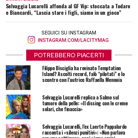
Selvaggia Lucarelli affonda al GF Vip: stoccata a Todaro
e Biancardi, “Lascia stare i figli, siamo in un gioco”
SEGUICI SU INSTAGRAM
INSTAGRAM.COM/LACITYMAG
POTREBBERO PIACERTI
Filippo Bisciglia ha rovinato Temptation
Island? Ascolti record, falò “pilotati” e lo
scontro con l’autrice Raffaella Mennoia
Selvaggia Lucarelli replica a Salmo sul
tumore della pelle: «Il dissing con le creme
solari, che finaccia»
Selvaggia Lucarelli, l’ex Laerte Pappalardo
racconta i «silenzi punitivi»: «Non parlava