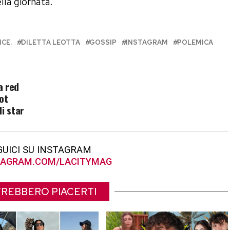
la giornata.
CE.
DILETTA LEOTTA
GOSSIP
INSTAGRAM
POLEMICA
a red
ot
i star
GUICI SU INSTAGRAM
AGRAM.COM/LACITYMAG
REBBERO PIACERTI