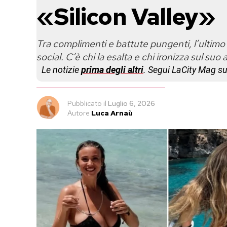
«Silicon Valley»
Tra complimenti e battute pungenti, l’ultimo s
social. C’è chi la esalta e chi ironizza sul suo
Le notizie
prima degli altri
. Segui LaCity Mag s
Pubblicato
il
Luglio 6, 2026
Autore
Luca Arnaù