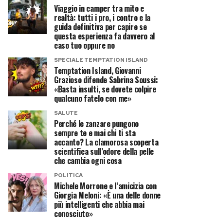
Viaggio in camper tra mito e
realtà: tutti i pro, i contro e la
guida definitiva per capire se
questa esperienza fa davvero al
caso tuo oppure no
SPECIALE TEMPTATION ISLAND
Temptation Island, Giovanni
Grazioso difende Sabrina Soussi:
«Basta insulti, se dovete colpire
qualcuno fatelo con me»
SALUTE
Perché le zanzare pungono
sempre te e mai chi ti sta
accanto? La clamorosa scoperta
scientifica sull’odore della pelle
che cambia ogni cosa
POLITICA
Michele Morrone e l’amicizia con
Giorgia Meloni: «È una delle donne
più intelligenti che abbia mai
conosciuto»