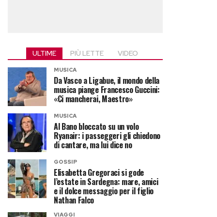
ULTIME
PIÙ LETTE
VIDEO
MUSICA
Da Vasco a Ligabue, il mondo della
musica piange Francesco Guccini:
«Ci mancherai, Maestro»
MUSICA
Al Bano bloccato su un volo
Ryanair: i passeggeri gli chiedono
di cantare, ma lui dice no
GOSSIP
Elisabetta Gregoraci si gode
l’estate in Sardegna: mare, amici
e il dolce messaggio per il figlio
Nathan Falco
VIAGGI