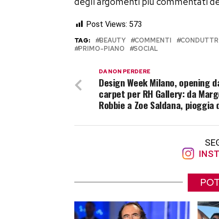
degli argomenti più commentati del
Post Views:
573
TAG:
BEAUTY
COMMENTI
CONDUTTRI
PRIMO-PIANO
SOCIAL
DA NON PERDERE
Design Week Milano, opening d
carpet per RH Gallery: da Marg
Robbie a Zoe Saldana, pioggia d
SE
INST
POT