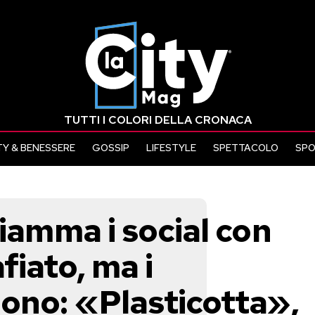
TUTTI I COLORI DELLA CRONACA
Y & BENESSERE
GOSSIP
LIFESTYLE
SPETTACOLO
SP
fiamma i social con
iato, ma i
dono: «Plasticotta»,