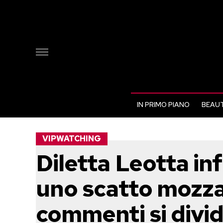
IN PRIMO PIANO
BEAUT
VIPWATCHING
Diletta Leotta in
uno scatto mozzaf
commenti si divi