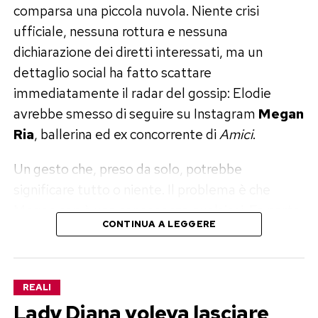
comparsa una piccola nuvola. Niente crisi
ufficiale, nessuna rottura e nessuna
dichiarazione dei diretti interessati, ma un
dettaglio social ha fatto scattare
immediatamente il radar del gossip: Elodie
avrebbe smesso di seguire su Instagram
Megan
Ria
, ballerina ed ex concorrente di
Amici
.
Un gesto che, preso da solo, potrebbe
significare tutto o niente. Il problema è che
Megan non è una conoscenza qualsiasi. Fa parte
CONTINUA A LEGGERE
del corpo di ballo di Elodie ed è stata molto
vicina in passato proprio a Franceska Nuredini.
Elodie, Franceska e Megan Ria: il
REALI
Lady Diana voleva lasciare