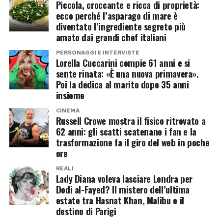
Piccola, croccante e ricca di proprietà:
Proprio questa atmosfera ha reso il commento
proprio Harry a trasferirsi negli Stati Uniti.
ecco perché l’asparago di mare è
di Ignazio ancora più sospetto agli occhi dei fan.
diventato l’ingrediente segreto più
Perché proprio Dodi al-Fayed?
In un contesto già così domestico e familiare,
amato dai grandi chef italiani
l’idea di un nuovo arrivo è sembrata
PERSONAGGI E INTERVISTE
Non tutti credono che la relazione con Dodi
Lorella Cuccarini compie 61 anni e si
immediatamente credibile.
fosse nata come grande amore.
sente rinata: «È una nuova primavera».
Poi la dedica al marito dopo 35 anni
Ma il gossip, come spesso accade, è corso
Secondo Judy Wade, Diana potrebbe essersi
insieme
molto più veloce dei fatti.
avvicinata a lui anche per provocare Hasnat
CINEMA
Russell Crowe mostra il fisico ritrovato a
Khan. Dodi aveva yacht, jet privati e una vita
Le foto in bikini frenano i fan
62 anni: gli scatti scatenano i fan e la
perfetta per attirare i paparazzi. Mostrarsi felice
trasformazione fa il giro del web in poche
A raffreddare l’entusiasmo sono state le
accanto a lui avrebbe potuto essere anche un
ore
immagini pubblicate successivamente da
modo per far ingelosire l’ex.
REALI
Cecilia.
Lady Diana voleva lasciare Londra per
Dodi al-Fayed? Il mistero dell’ultima
Questo, però, non esclude che una storia nata
estate tra Hasnat Khan, Malibu e il
Nelle foto in piscina, la sorella di Belén mostra
forse come ripicca possa essere diventata
destino di Parigi
un addome tonico e piatto, dettaglio che ha
qualcosa di più serio.