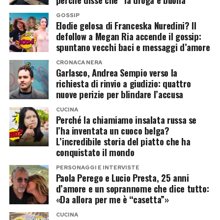
Per questo quel «O forse sì…» è sembrato a
GOSSIP
Secondo alcune ricostruzioni, Diana avrebbe
molti molto più di una semplice battuta.
Elodie gelosa di Franceska Nuredini? Il
defollow a Megan Ria accende il gossip:
iniziato a pensare seriamente a una vita lontano
spuntano vecchi baci e messaggi d’amore
Naturalmente, al momento non esiste alcuna
dal Regno Unito, almeno per parte dell’anno. La
conferma della gravidanza e nessuno dei due ha
CRONACA NERA
destinazione sarebbe stata Malibu, dove Dodi
Garlasco, Andrea Sempio verso la
annunciato un secondo bebè.
possedeva una villa affacciata sull’oceano.
richiesta di rinvio a giudizio: quattro
nuove perizie per blindare l’accusa
Punta Ala, Clara Isabel e la famiglia
Nel 2003 l’ex maggiordomo Paul Burrell
CUCINA
raccontò ad Abc News di aver visto i progetti
al completo
Perché la chiamiamo insalata russa se
l’ha inventata un cuoco belga?
della casa insieme a Diana. Secondo il suo
L’incredibile storia del piatto che ha
Le immagini pubblicate da Cecilia raccontano
racconto, la principessa immaginava un futuro in
conquistato il mondo
soprattutto una vacanza serena. La coppia
California, con William e Harry accanto a lei nei
PERSONAGGI E INTERVISTE
appare immersa nella quotidianità familiare, tra
periodi liberi dagli impegni scolastici.
Paola Perego e Lucio Presta, 25 anni
momenti con Clara Isabel, relax e tempo
d’amore e un soprannome che dice tutto:
«Da allora per me è “casetta”»
Un dettaglio che oggi suona quasi profetico,
trascorso insieme lontano dagli impegni.
considerando che molti anni dopo sarebbe stato
CUCINA