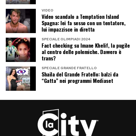
Il vero ultimo amore di Diana resta
un mistero
VIDEO
Video scandalo a Temptation Island
Spagna: lei fa sesso con un tentatore,
A distanza di quasi trent’anni, la domanda resta
lui impazzisce in diretta
senza una risposta definitiva.
SPECIALE OLIMPIADI 2024
Fact checking su Imane Khelif, la pugile
Hasnat Khan è stato probabilmente l’uomo con
al centro delle polemiche. Davvero è
trans?
cui Diana aveva immaginato un amore profondo
e lontano dai riflettori. Dodi al-Fayed, invece,
SPECIALE GRANDE FRATELLO
Shaila del Grande Fratello: balzi da
potrebbe essere stato il simbolo di una nuova
“Gatta” nei programmi Mediaset
vita possibile, fatta di libertà, viaggi e forse
anche di un futuro lontano da Londra.
Il resto appartiene alle ipotesi, alle
testimonianze e alle ricostruzioni.
Ed è proprio questo che continua ad alimentare