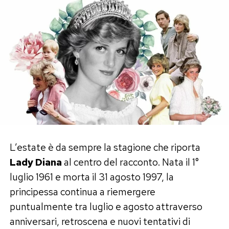
I vecchi post tra Megan e Franceska
Secondo le indiscrezioni rilanciate anche da
Il
Messaggero
, sul web sarebbero riemerse
vecchie fotografie di Megan Ria e Franceska
Nuredini accompagnate da didascalie molto
affettuose, con espressioni come «quanto ti
amo», «mio amore» e «amore mio».
Da qui è partita l’ipotesi che tra le due ballerine,
L’estate è da sempre la stagione che riporta
in passato, possa esserci stato un legame più
Lady Diana
al centro del racconto. Nata il 1°
intenso di una semplice amicizia.
luglio 1961 e morta il 31 agosto 1997, la
principessa continua a riemergere
Al momento, però, non esiste alcuna conferma
puntualmente tra luglio e agosto attraverso
diretta di una relazione sentimentale tra Megan
anniversari, retroscena e nuovi tentativi di
e Franceska. Le foto e le dediche testimoniano