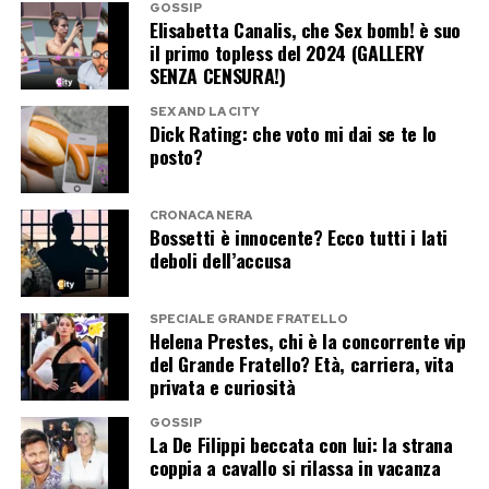
mostrato sulla stessa lunghezza d’onda.
GOSSIP
inseguiti dai paparazzi e Dodi avrebbe chiesto
Elisabetta Canalis, che Sex bomb! è suo
all’autista di accelerare.
il primo topless del 2024 (GALLERY
Per ora, dunque, resta soltanto un commento
SENZA CENSURA!)
enigmatico che ha fatto centro: poche parole, un
Judy Wade racconta che tra i due sarebbe
SEX AND LA CITY
sorriso e il gossip servito.
Dick Rating: che voto mi dai se te lo
scoppiata una «violenta discussione». Diana
posto?
avrebbe chiesto di rallentare, spaventata sia per
Se Ignazio voleva incuriosire i fan, missione
la propria sicurezza sia per quella dei fotografi.
compiuta.
CRONACA NERA
Bossetti è innocente? Ecco tutti i lati
Poche ore dopo, nella notte tra il 30 e il 31
deboli dell’accusa
Post Views:
184
agosto, la Mercedes su cui viaggiavano si
schiantò nel Tunnel dell’Alma.
SPECIALE GRANDE FRATELLO
Helena Prestes, chi è la concorrente vip
del Grande Fratello? Età, carriera, vita
Dodi morì sul colpo. Diana venne trasportata
privata e curiosità
all’ospedale Pitié-Salpêtrière, dove morì nelle
GOSSIP
prime ore del mattino.
La De Filippi beccata con lui: la strana
coppia a cavallo si rilassa in vacanza