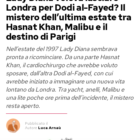
triangolo che fa parlare
Londra per Dodi al-Fayed? Il
Megan Ria è un volto conosciuto dal pubblico
mistero dell’ultima estate tra
televisivo. Dopo
Amici
, ha partecipato a
Pechino
Hasnat Khan, Malibu e il
Express
ed è entrata nel corpo di ballo di Elodie,
destino di Parigi
con cui aveva già collaborato nel videoclip di
Nell’estate del 1997 Lady Diana sembrava
Tribale
.
pronta a ricominciare. Da una parte Hasnat
Khan, il cardiochirurgo che avrebbe voluto
Durante il tour negli stadi del 2025, però, ad
sposare, dall’altra Dodi al-Fayed, con cui
attirare l’attenzione non erano state soltanto le
avrebbe iniziato a immaginare una nuova vita
coreografie. Megan e Franceska si erano
lontano da Londra. Tra yacht, anelli, Malibu e
scambiate baci sul palco, immagini diventate
una lite poche ore prima dell’incidente, il mistero
rapidamente virali e lette allora come parte
resta aperto.
dello spettacolo e della loro complicità.
Pubblicato
il
Ora quelle scene sono tornate
Autore
Luca Arnaù
improvvisamente sotto i riflettori.