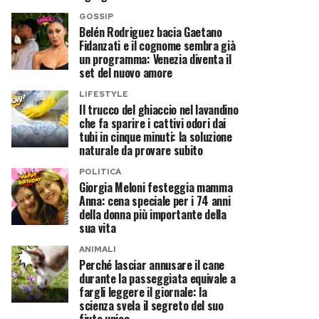
GOSSIP
Belén Rodriguez bacia Gaetano
Fidanzati e il cognome sembra già
un programma: Venezia diventa il
set del nuovo amore
LIFESTYLE
Il trucco del ghiaccio nel lavandino
che fa sparire i cattivi odori dai
tubi in cinque minuti: la soluzione
naturale da provare subito
POLITICA
Giorgia Meloni festeggia mamma
Anna: cena speciale per i 74 anni
della donna più importante della
sua vita
ANIMALI
Perché lasciar annusare il cane
durante la passeggiata equivale a
fargli leggere il giornale: la
scienza svela il segreto del suo