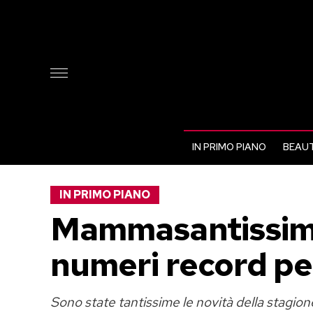
IN PRIMO PIANO
BEAUT
IN PRIMO PIANO
Mammasantissima
numeri record per
Sono state tantissime le novità della stagione 