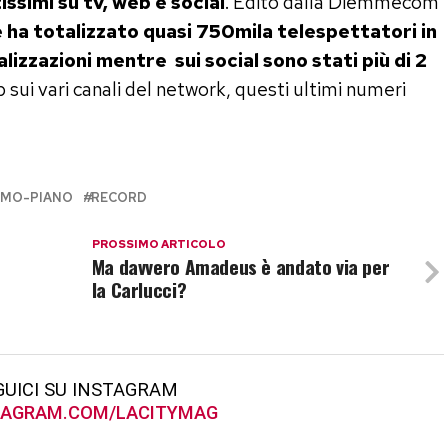
ssimi su tv, web e social
. Edito dalla Diemmecom
e ha totalizzato quasi 750mila telespettatori in
lizzazioni mentre sui social sono stati più di 2
p sui vari canali del network, questi ultimi numeri
IMO-PIANO
RECORD
PROSSIMO ARTICOLO
Ma davvero Amadeus è andato via per
la Carlucci?
GUICI SU INSTAGRAM
AGRAM.COM/LACITYMAG