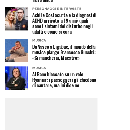
fiuto unico
PERSONAGGI E INTERVISTE
Achille Costacurta e la diagnosi di
ADHD arrivata a 19 anni: quali
sono i sintomi del disturbo negli
adulti e come si cura
MUSICA
Da Vasco a Ligabue, il mondo della
musica piange Francesco Guccini:
«Ci mancherai, Maestro»
MUSICA
Al Bano bloccato su un volo
Ryanair: i passeggeri gli chiedono
di cantare, ma lui dice no