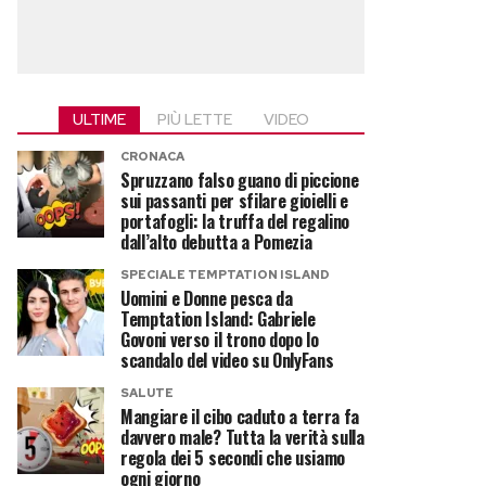
ULTIME
PIÙ LETTE
VIDEO
CRONACA
Spruzzano falso guano di piccione
sui passanti per sfilare gioielli e
portafogli: la truffa del regalino
dall’alto debutta a Pomezia
SPECIALE TEMPTATION ISLAND
Uomini e Donne pesca da
Temptation Island: Gabriele
Govoni verso il trono dopo lo
scandalo del video su OnlyFans
SALUTE
Mangiare il cibo caduto a terra fa
davvero male? Tutta la verità sulla
regola dei 5 secondi che usiamo
ogni giorno