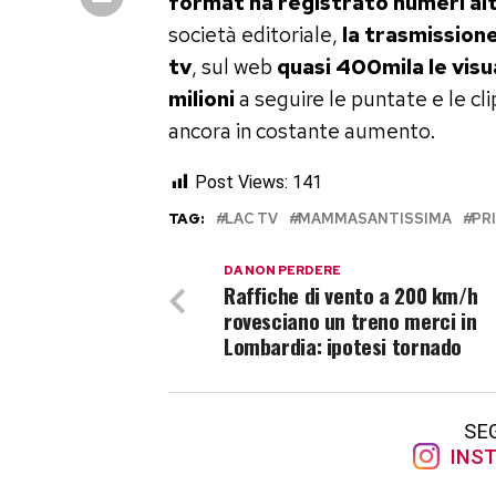
format ha registrato numeri alti
società editoriale,
la trasmission
tv
, sul web
quasi 400mila le visua
milioni
a seguire le puntate e le cli
ancora in costante aumento.
Post Views:
141
TAG:
LAC TV
MAMMASANTISSIMA
PR
DA NON PERDERE
Raffiche di vento a 200 km/h
rovesciano un treno merci in
Lombardia: ipotesi tornado
SE
INST