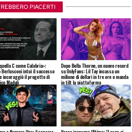
REBBERO PIACERTI
 quella C come Calabria»:
Dopo Bella Thorne, un nuovo record
 Berlusconi intuì il successo
su OnlyFans: Lil Tay incassa un
e incoraggiò il progetto di
milione di dollari in tre ore e manda
co Maduli
in tilt la piattaforma
imo a Numero Uno: il ragazzo
Vasco incorona Ultimo: “Largo ai