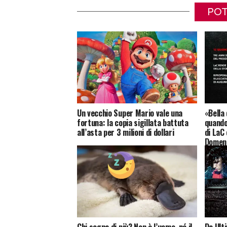
POT
Un vecchio Super Mario vale una
«Bella
fortuna: la copia sigillata battuta
quando
all’asta per 3 milioni di dollari
di LaC 
Domeni
Chi sogna di più? Non è l’uomo, né il
Da Ult