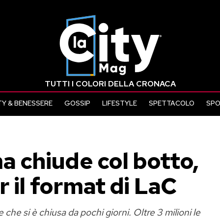
TUTTI I COLORI DELLA CRONACA
Y & BENESSERE
GOSSIP
LIFESTYLE
SPETTACOLO
SP
 chiude col botto,
 il format di LaC
che si è chiusa da pochi giorni. Oltre 3 milioni le