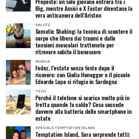
è preferibile attendere che il telefono torni a
Proposte: un solo giovane entrerà tra i
che durante l’anno passano inosservati.
Big, mentre Amici e X Factor diventano la
una temperatura normale prima di collegarlo al
vera anticamera dell’Ariston
caricabatterie, evitando così di sommare il
SALUTE
calore prodotto dalla batteria a quello
Somatic Shaking: la tecnica di scuotere il
dell’ambiente circostante.
corpo che libera dai traumi e dalle
tensioni muscolari trattenute per
Il caldo rovina davvero la batteria?
ritrovare subito il benessere
MUSICA
Una singola giornata al mare difficilmente
Fedez, l’estate senza feste dopo il
ricovero: con Giulia Honegger e il piccolo
comprometterà uno smartphone moderno. Il
Edoardo Lupo si rifugia in Sardegna
problema nasce quando le esposizioni a
TECH
temperature elevate diventano frequenti e
Perché il telefono si scarica molto più in
prolungate. In queste condizioni le batterie agli
fretta quando fa caldo? Cosa succede
Il vero lusso? Non avere fretta
davvero alla batteria dello smartphone in
ioni di litio possono perdere capacità più
estate
rapidamente rispetto al normale
L’estate urbana offre anche qualcosa che
SPECIALE TEMPTATION ISLAND
invecchiamento.
Temptation Island, Sara sorprende tutti:
spesso manca durante una vacanza organizzata: