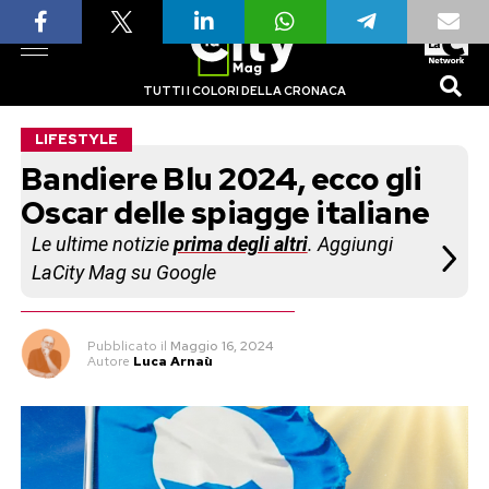
TUTTI I COLORI DELLA CRONACA
LIFESTYLE
Bandiere Blu 2024, ecco gli
Oscar delle spiagge italiane
Le ultime notizie
prima degli altri
. Aggiungi
LaCity Mag su Google
Pubblicato
il
Maggio 16, 2024
Autore
Luca Arnaù