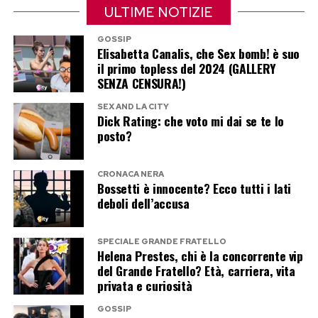
ULTIME NOTIZIE
GOSSIP
Elisabetta Canalis, che Sex bomb! è suo
il primo topless del 2024 (GALLERY
SENZA CENSURA!)
SEX AND LA CITY
Dick Rating: che voto mi dai se te lo
posto?
CRONACA NERA
Bossetti è innocente? Ecco tutti i lati
Smettere di confrontarsi con le
deboli dell’accusa
vacanze degli altri
SPECIALE GRANDE FRATELLO
Gran parte della sensazione di “perdersi
Helena Prestes, chi è la concorrente vip
del Grande Fratello? Età, carriera, vita
qualcosa” nasce dai social network. Ogni giorno
privata e curiosità
scorrono immagini di spiagge tropicali, tramonti
GOSSIP
spettacolari, hotel da sogno e aperitivi vista