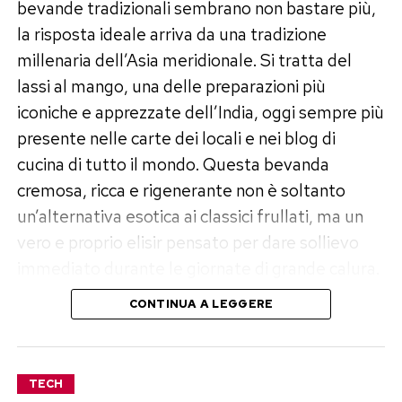
bevande tradizionali sembrano non bastare più,
la risposta ideale arriva da una tradizione
millenaria dell’Asia meridionale. Si tratta del
lassi al mango, una delle preparazioni più
iconiche e apprezzate dell’India, oggi sempre più
presente nelle carte dei locali e nei blog di
cucina di tutto il mondo. Questa bevanda
cremosa, ricca e rigenerante non è soltanto
un’alternativa esotica ai classici frullati, ma un
vero e proprio elisir pensato per dare sollievo
immediato durante le giornate di grande calura.
CONTINUA A LEGGERE
Che cos’è il lassi e da dove nasce
questa tradizione
TECH
Nato nella regione del Punjab, nel nord