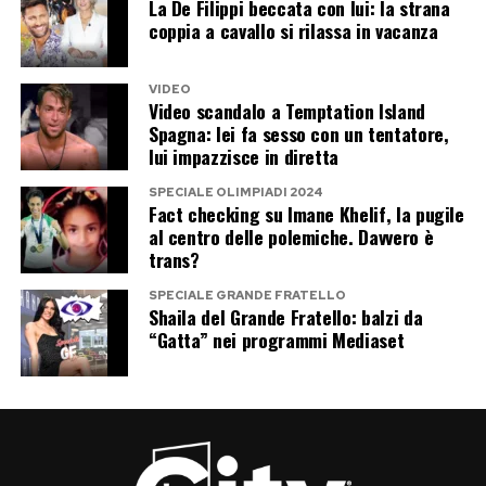
La De Filippi beccata con lui: la strana
mare. Ma quelle fotografie raccontano soltanto
coppia a cavallo si rilassa in vacanza
una parte della realtà, spesso la più patinata.
VIDEO
Video scandalo a Temptation Island
Restare in città non significa vivere un’estate di
Spagna: lei fa sesso con un tentatore,
serie B. Significa, piuttosto, scegliere un ritmo
lui impazzisce in diretta
diverso e riscoprire il piacere delle piccole cose:
SPECIALE OLIMPIADI 2024
una cena sotto le stelle, una pedalata al
Fact checking su Imane Khelif, la pugile
al centro delle polemiche. Davvero è
tramonto, un gelato in una piazza quasi deserta
trans?
o una passeggiata quando finalmente il caldo
SPECIALE GRANDE FRATELLO
concede una tregua.
Shaila del Grande Fratello: balzi da
“Gatta” nei programmi Mediaset
Perché il valore di una vacanza non si misura
soltanto dai chilometri percorsi. A volte basta
cambiare prospettiva per accorgersi che il posto
migliore dove trascorrere qualche giorno di pace
era proprio quello in cui viviamo tutto l’anno.