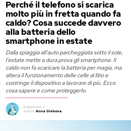
Perché il telefono si scarica
dell’India, il lassi è originariamente una bevanda
molto più in fretta quando fa
a base di yogurt vegetale o vaccino montato
caldo? Cosa succede davvero
con acqua, sale o zucchero e spezie. Nelle sue
alla batteria dello
versioni tradizionali più antiche veniva
smartphone in estate
consumato principalmente salato o
aromatizzato al cumino per favorire la
Dalla spiaggia all’auto parcheggiata sotto il sole,
digestione dopo i pasti.
l’estate mette a dura prova gli smartphone. Il
caldo non fa scaricare la batteria per magia, ma
Con il passare del tempo e con l’introduzione
altera il funzionamento delle celle al litio e
della frutta fresca, è nata la celebre variante al
costringe il dispositivo a lavorare di più. Ecco
mango (
mango lassi
). La dolcezza naturale del
cosa sapere e come proteggerlo.
frutto della passione asiatico si sposa
perfettamente con la nota acidula dello yogurt,
Pubblicato
il
Autore
Anna Glebova
creando un equilibrio di sapori unico. Nei paesi
d’origine, la bevanda viene servita
tradizionalmente in bicchieri di terracotta che