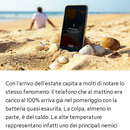
mantengono la temperatura rigida, offrendo
un’immediata sensazione di freschezza.
Proprietà nutrizionali e benefici per
l’organismo
Oltre al gusto avvolgente, il lassi al mango offre
un profilo nutrizionale particolarmente
interessante. Lo yogurt porta con sé un’elevata
dose di fermenti lattici vivi e probiotici, utili per
Con l’arrivo dell’estate capita a molti di notare lo
riequilibrare la flora batterica intestinale e
stesso fenomeno: il telefono che al mattino era
stimolare i processi digestivi. Nella cultura
carico al 100% arriva già nel pomeriggio con la
ayurvedica, infatti, lo yogurt allungato con
batteria quasi esaurita. La colpa, almeno in
acqua o latte viene considerato un eccellente
parte, è del caldo. Le alte temperature
lenitivo per l’apparato digerente.
rappresentano infatti uno dei principali nemici