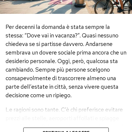
foglioline di menta o pistacchi tritati, il lassi al
I sette errori che quasi tutti
mango trasforma la pausa merenda in
un’esperienza sensoriale unica.
commettono in estate
Per decenni la domanda è stata sempre la
stessa: “Dove vai in vacanza?”. Quasi nessuno
Il primo errore è lasciare lo smartphone esposto
Post Views:
144
chiedeva se si partisse davvero. Andarsene
al sole, magari sul lettino della spiaggia o sul
sembrava un dovere sociale prima ancora che un
cruscotto dell’automobile. In pochi minuti la
desiderio personale. Oggi, però, qualcosa sta
temperatura può raggiungere livelli molto
cambiando. Sempre più persone scelgono
superiori a quella dell’aria.
consapevolmente di trascorrere almeno una
Anche utilizzare il navigatore mentre il telefono
parte dell’estate in città, senza vivere questa
è fissato al parabrezza, sotto il sole diretto,
decisione come un ripiego.
aumenta notevolmente il rischio di
Le ragioni sono tante. C’è chi preferisce evitare
surriscaldamento.
prezzi alle stelle, aeroporti affollati e spiagge
Molti continuano poi a ricaricare il dispositivo
sovraffollate. Chi ha già viaggiato in altri periodi