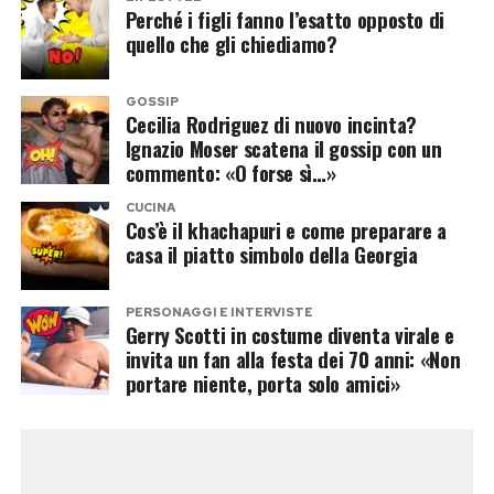
Il processo di lavorazione richiede pazienza e
Perché i figli fanno l’esatto opposto di
quello che gli chiediamo?
rispetto dei tempi di riposo per consentire alle
verdure di sprigionare tutti i loro aromi naturali
GOSSIP
senza alterarne le proprietà organolettiche.
Cecilia Rodriguez di nuovo incinta?
Ignazio Moser scatena il gossip con un
“La vera chiave per un
commento: «O forse sì…»
ajvar perfetto sta
CUCINA
Cos’è il khachapuri e come preparare a
nella cottura lenta dei
casa il piatto simbolo della Georgia
peperoni arrostiti, che
devono perdere tutta
PERSONAGGI E INTERVISTE
Gerry Scotti in costume diventa virale e
l’acqua in eccesso
invita un fan alla festa dei 70 anni: «Non
portare niente, porta solo amici»
prima di essere
amalgamati con l’olio”,
spiegano gli chef