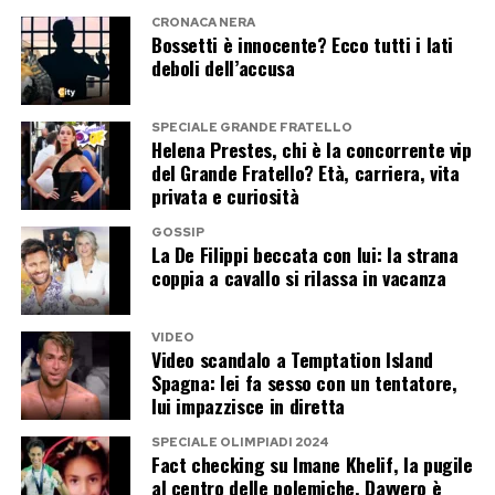
CRONACA NERA
affilato, evitando l’uso del frullatore a
Bossetti è innocente? Ecco tutti i lati
immersione per non smontare la struttura del
deboli dell’accusa
composto.
SPECIALE GRANDE FRATELLO
La fase finale di riduzione e la
Helena Prestes, chi è la concorrente vip
del Grande Fratello? Età, carriera, vita
conservazione
privata e curiosità
GOSSIP
La massa tritata si trasferisce in una capiente
La De Filippi beccata con lui: la strana
coppia a cavallo si rilassa in vacanza
pentola a fondo spesso insieme all’olio versato
a filo, all’aglio, all’aceto e al sale. La cottura
VIDEO
prosegue a fuoco dolcissimo per circa un’ora e
Video scandalo a Temptation Island
mezza, mescolando continuamente con un
Spagna: lei fa sesso con un tentatore,
lui impazzisce in diretta
cucchiaio di legno fino a quando il composto non
raggiunge una consistenza densa e omogenea.
SPECIALE OLIMPIADI 2024
Fact checking su Imane Khelif, la pugile
al centro delle polemiche. Davvero è