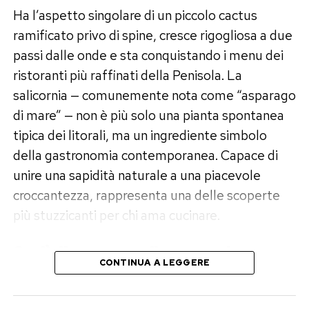
Ha l’aspetto singolare di un piccolo cactus
ramificato privo di spine, cresce rigogliosa a due
passi dalle onde e sta conquistando i menu dei
ristoranti più raffinati della Penisola. La
salicornia — comunemente nota come “asparago
di mare” — non è più solo una pianta spontanea
tipica dei litorali, ma un ingrediente simbolo
della gastronomia contemporanea. Capace di
unire una sapidità naturale a una piacevole
croccantezza, rappresenta una delle scoperte
più stuzzicanti per chi ama cucinare.
Cos’è l’asparago di mare e dove
CONTINUA A LEGGERE
cresce