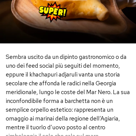
Dal punto di vista nutrizionale, la salicornia è un
concentrato di micronutrienti essenziali. Le fonti
nutrizionali ne evidenziano l’elevato contenuto
di sali minerali quali potassio, magnesio, calcio e
iodio, oltre a una spiccata presenza di Vitamina
Sembra uscito da un dipinto gastronomico o da
A e Vitamina C. Garantisce inoltre un ottimo
uno dei feed social più seguiti del momento,
apporto di fibre e sostanze antiossidanti. La sua
eppure il khachapuri adjaruli vanta una storia
naturale sapidità consente di insaporire i piatti
secolare che affonda le radici nella Georgia
riducendo l’uso del sale raffinato, rivelandosi un
meridionale, lungo le coste del Mar Nero. La sua
prezioso alleato per chi deve tenere sotto
inconfondibile forma a barchetta non è un
controllo la pressione arteriosa o ridurre la
semplice orpello estetico: rappresenta un
ritenzione idrica, il tutto con un apporto calorico
omaggio ai marinai della regione dell’Agiaria,
ridottissimo.
mentre il tuorlo d’uovo posto al centro
Come pulire e usare la salicornia in