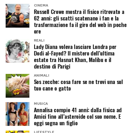
CINEMA
Peperoni rossi dolci (varietà a corno):
3 chili
Russell Crowe mostra il fisico ritrovato a
62 anni: gli scatti scatenano i fan e la
Melanzane:
1 chilo
trasformazione fa il giro del web in poche
Olio di semi di girasole o d’oliva:
150 millilitri
ore
Aglio:
2 spicchi tritati finemente
REALI
Lady Diana voleva lasciare Londra per
Aceto di vino bianco:
2 cucchiai
Dodi al-Fayed? Il mistero dell’ultima
Sale fino e pepe nero:
q.b.
estate tra Hasnat Khan, Malibu e il
destino di Parigi
La scelta tradizionale predilige peperoni rossi
ANIMALI
carnosi e poco idrici, essenziali per evitare che la
Sos zecche: cosa fare se ne trovi una sul
salsa risulti troppo liquida al termine della
tuo cane o gatto
cottura.
MUSICA
Il procedimento tradizionale e i
Annalisa compie 41 anni: dalla fisica ad
Amici fino all’asteroide col suo nome. E
segreti della cottura
oggi sogna un figlio
LIFESTYLE