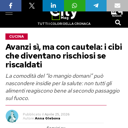
TUTTI I COLORI DELLA CRONACA
CUCINA
Avanzi sì, ma con cautela: i cibi
che diventano rischiosi se
riscaldati
La comodità del “lo mangio domani” può
nascondere insidie per la salute: non tutti gli
alimenti reagiscono bene al secondo passaggio
sul fuoco.
Pubblicato
il
Aprile 25, 2026
Autore
Anna Glebova