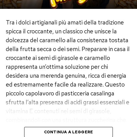
leggero richiede pochissimi minuti e zero abilità
da chef, ma il successo visivo e gustativo è
assicurato.
Tra i dolci artigianali più amati della tradizione
spicca il croccante, un classico che unisce la
Gli ingredienti per 4 persone
dolcezza del caramello alla consistenza tostata
della frutta secca o dei semi. Preparare in casa il
250 g
di formaggio Halloumi
croccante ai semi di girasole e caramello
Fette spesse di anguria (polpa soda e priva di semi)
rappresenta un’ottima soluzione per chi
Un mazzetto di foglie di menta fresca
desidera una merenda genuina, ricca di energia
Olio extravergine d’oliva q.b.
ed estremamente facile da realizzare. Questo
Spiedini di legno (lasciati in ammollo in acqua per
piccolo capolavoro di pasticceria casalinga
10 minuti per non farli bruciare)
sfrutta l’alta presenza di acidi grassi essenziali e
Il procedimento passo dopo passo
vitamina E contenuti nei semi di girasole,
combinandoli con una struttura zuccherina che
Preparazione degli ingredienti:
Tagliate
regala una friabilità irresistibile a ogni morso.
l’Halloumi e la polpa dell’anguria a cubi della stessa
CONTINUA A LEGGERE