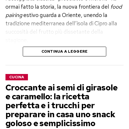
ormai fatto la storia, la nuova frontiera del
food
pairing
estivo guarda a Oriente, unendo la
tradizione mediterranea dell’isola di Cipro alla
succosità del frutto più dissetante della
stagione.
CONTINUA A LEGGERE
Parliamo dell’incontro ravvicinato tra l’Halloumi
e l’anguria. Questo formaggio, tipicamente
cipriota e prodotto con latte di capra e pecora,
CUCINA
possiede una caratteristica fisica straordinaria:
Croccante ai semi di girasole
grazie al suo elevato punto di fusione, non si
e caramello: la ricetta
scioglie a contatto con il calore. Al contrario, la
perfetta e i trucchi per
piastra crea una crosticina dorata e croccante
all’esterno, mantenendo il cuore morbido e
preparare in casa uno snack
succoso. Abbinato alla dolcezza zuccherina
goloso e semplicissimo