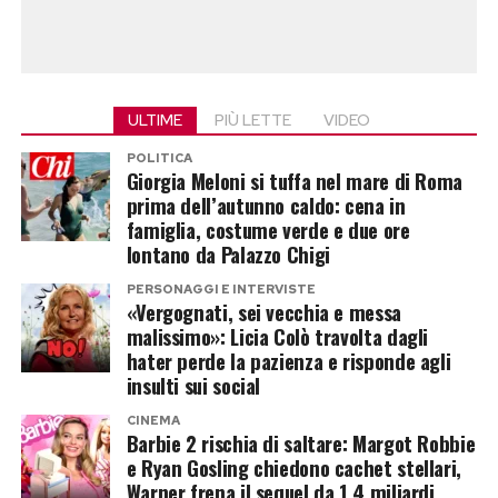
barrette o rombi regolari. I nutrizionisti
suggeriscono che «utilizzare i semi di girasole
arricchisce la preparazione di sali minerali come
magnesio e potassio, trasformando una
ULTIME
PIÙ LETTE
VIDEO
caramella sfiziosa in uno spezza-fame
POLITICA
energetico per chi pratica sport». Per una
Giorgia Meloni si tuffa nel mare di Roma
corretta conservazione ed evitare che l’umidità
prima dell’autunno caldo: cena in
famiglia, costume verde e due ore
renda appiccicoso il caramello, occorre riporre i
lontano da Palazzo Chigi
pezzi in un contenitore di latta o in un vaso di
vetro ben sigillato, dove si manterranno
PERSONAGGI E INTERVISTE
Burrata, pesche e pistacchi: il
«Vergognati, sei vecchia e messa
fragranti per diverse settimane.
malissimo»: Licia Colò travolta dagli
grande classico dell’estate
hater perde la pazienza e risponde agli
insulti sui social
Post Views:
238
La burrata è ormai una delle regine della cucina
CINEMA
Barbie 2 rischia di saltare: Margot Robbie
estiva. Abbinata a pesche mature grigliate,
e Ryan Gosling chiedono cachet stellari,
basilico fresco, pistacchi tritati e un filo di miele
Warner frena il sequel da 1,4 miliardi