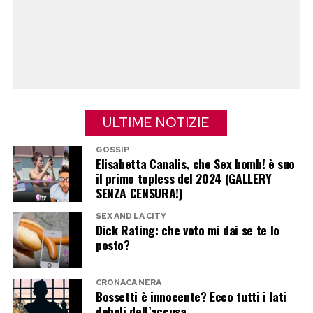
Per chi ama i sapori di mare, pochi ingredienti
bastano per un risultato sorprendente. Gamberi
già cotti, avocado, pompelmo rosa, arancia,
songino e una citronette al lime danno vita a un
piatto fresco, profumato e ricco di colore.
Servito in un grande piatto bianco, sembra
ULTIME NOTIZIE
uscito direttamente dalla cucina di un resort sul
GOSSIP
Mediterraneo.
Elisabetta Canalis, che Sex bomb! è suo
il primo topless del 2024 (GALLERY
SENZA CENSURA!)
SEX AND LA CITY
Dick Rating: che voto mi dai se te lo
posto?
CRONACA NERA
Bossetti è innocente? Ecco tutti i lati
deboli dell’accusa