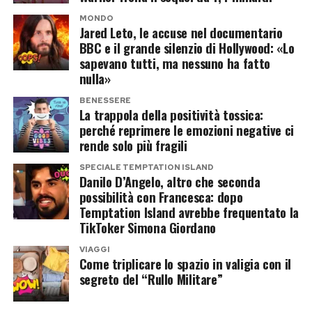
al rosmarino crea un piatto raffinato, pronto in
MONDO
meno di dieci minuti.
Jared Leto, le accuse nel documentario
BBC e il grande silenzio di Hollywood: «Lo
Il contrasto tra la cremosità del formaggio, la
sapevano tutti, ma nessuno ha fatto
nulla»
dolcezza della frutta e la nota croccante della
frutta secca rende questa insalata perfetta
BENESSERE
La trappola della positività tossica:
anche come antipasto elegante.
perché reprimere le emozioni negative ci
rende solo più fragili
SPECIALE TEMPTATION ISLAND
Danilo D’Angelo, altro che seconda
possibilità con Francesca: dopo
Temptation Island avrebbe frequentato la
TikToker Simona Giordano
VIAGGI
Come triplicare lo spazio in valigia con il
segreto del “Rullo Militare”