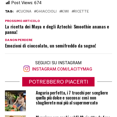
Post Views:
674
TAG:
CUCINA
GHIACCIOLI
KIWI
RICETTE
PROSSIMO ARTICOLO
La ricetta dei Maya e degli Aztechi: Smoothie ananas e
panna!
DA NON PERDERE
Emozioni di cioccolato, un semifreddo da sogno!
SEGUICI SU INSTAGRAM
INSTAGRAM.COM/LACITYMAG
POTREBBERO PIACERTI
Anguria perfetta, i 7 trucchi per scegliere
quella più dolce e succosa: così non
sbaglierete mai più al supermercato