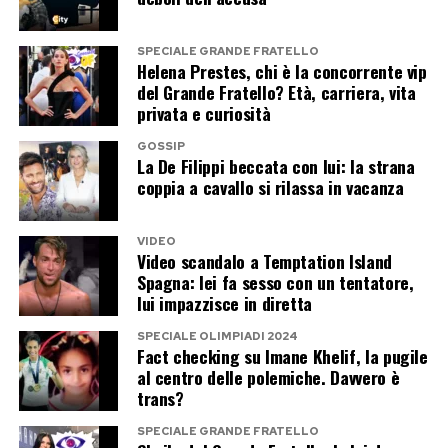
SPECIALE GRANDE FRATELLO
Helena Prestes, chi è la concorrente vip
del Grande Fratello? Età, carriera, vita
Anguria, feta e menta: il contrasto
privata e curiosità
che conquista
GOSSIP
La De Filippi beccata con lui: la strana
coppia a cavallo si rilassa in vacanza
È una delle ricette più amate dagli chef durante
l’estate. Cubetti di anguria ben fredda
VIDEO
Video scandalo a Temptation Island
incontrano la sapidità della feta, la freschezza
Spagna: lei fa sesso con un tentatore,
della menta e qualche oliva nera. Un filo di olio
lui impazzisce in diretta
extravergine e una macinata di pepe
SPECIALE OLIMPIADI 2024
completano un’insalata tanto semplice quanto
Fact checking su Imane Khelif, la pugile
al centro delle polemiche. Davvero è
sorprendente.
trans?
È ideale come pranzo leggero o per
SPECIALE GRANDE FRATELLO