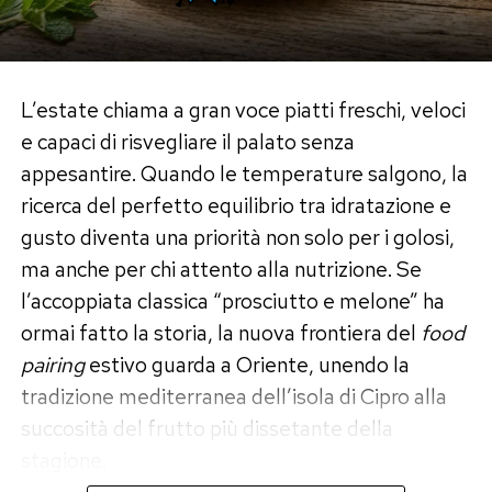
Melanzane:
1 chilo
Olio di semi di girasole o d’oliva:
150 millilitri
L’estate chiama a gran voce piatti freschi, veloci
Aglio:
2 spicchi tritati finemente
e capaci di risvegliare il palato senza
Aceto di vino bianco:
2 cucchiai
appesantire. Quando le temperature salgono, la
Sale fino e pepe nero:
q.b.
ricerca del perfetto equilibrio tra idratazione e
La scelta tradizionale predilige peperoni rossi
gusto diventa una priorità non solo per i golosi,
carnosi e poco idrici, essenziali per evitare che la
ma anche per chi attento alla nutrizione. Se
salsa risulti troppo liquida al termine della
l’accoppiata classica “prosciutto e melone” ha
cottura.
ormai fatto la storia, la nuova frontiera del
food
pairing
estivo guarda a Oriente, unendo la
Il procedimento tradizionale e i
tradizione mediterranea dell’isola di Cipro alla
segreti della cottura
succosità del frutto più dissetante della
stagione.
Il processo di lavorazione richiede pazienza e