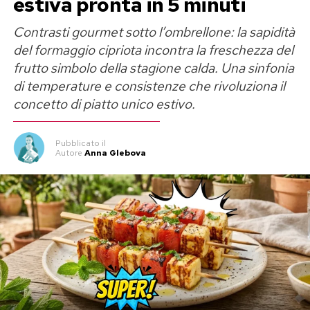
estiva pronta in 5 minuti
cucina casalinga.
Contrasti gourmet sotto l’ombrellone: la sapidità
Gli ingredienti fondamentali per una
del formaggio cipriota incontra la freschezza del
riuscita perfetta
frutto simbolo della stagione calda. Una sinfonia
di temperature e consistenze che rivoluziona il
La forza di questo condimento risiede nella
concetto di piatto unico estivo.
semplicità dei suoi elementi e nella qualità della
materia prima. La versione classica richiede
Pubblicato
il
Autore
Anna Glebova
pochissimi ingredienti, ma la selezione del tipo di
vegetali risulta determinante per ottenere la
consistenza cremosa e il sapore bilanciato
distintivi della preparazione originale.
Per realizzare circa quattro vasi di conserva
occorrono:
Peperoni rossi dolci (varietà a corno):
3 chili