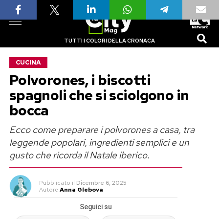
TUTTI I COLORI DELLA CRONACA
CUCINA
Polvorones, i biscotti
spagnoli che si sciolgono in
bocca
Ecco come preparare i polvorones a casa, tra
leggende popolari, ingredienti semplici e un
gusto che ricorda il Natale iberico.
Pubblicato
il
Dicembre 6, 2025
Autore
Anna Glebova
Seguici su