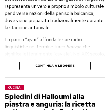
rappresenta un vero e proprio simbolo culturale
per diverse nazioni della penisola balcanica,
dove viene preparata tradizionalmente durante
la stagione autunnale.
La parola “ajvar” affonda le sue radici
linguistiche nel termine turco
havyar
, che
significa letteralmente “caviale”. Nel XIX secolo,
i ristoratori di Belgrado iniziarono a servire
CONTINUA A LEGGERE
questa preparazione a base di peperoni come
alternativa economica al prezioso caviale di
storione, la cui produzione sul Danubio
CUCINA
attraversava un momento di forte crisi. Con il
Spiedini di Halloumi alla
passare del tempo, la ricetta si è trasformata da
piastra e anguria: la ricetta
rimpiazzo di lusso a pilastro immancabile della