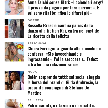
Anna Falchi senza filtri: «I calendari sexy?
semi di girasole in una padella antiaderente
acido che esalti la sapidità del piatto, potete
Il prezzo da pagare per fare carriera». E
senza grassi per due o tre minuti, in modo da
sul seno rifatto: «Non lo rifarei più»
rifinire gli spiedini con qualche goccia di glassa di
risvegliare gli oli essenziali e amplificarne
aceto balsamico tradizionale di Modena o una
GOSSIP
l’aroma. Separatamente, si versa lo zucchero in
Rossella Brescia cambia palco: dalla
spruzzata di succo di lime appena prima di
danza alla fiction Rai, entra nel cast de
un pentolino dal fondo spesso insieme al miele
servire.
La ricetta della felicità
e al limone, lasciandolo sciogliere a fuoco dolce
senza mescolare vigorosamente per evitare la
PERSONAGGI
Chiara Ferragni si guarda allo specchio e
Post Views:
407
cristallizzazione. Non appena il caramello
confessa: «Sto invecchiando e
raggiunge un intenso colore nocciola dorato, si
ingrassando». Poi la stoccata su Fedez:
«Ora ho una relazione sana»
incorporano rapidamente i semi tostati
mescolando con un cucchiaio di legno. Il
MODA
Belén sorprende tutti: sui social sfoggia
composto ottenuto va rovesciato
la borsa del brand di Gilda Ambrosio, la
immediatamente su un foglio di carta da forno
presunta compagna di Stefano De
Martino
spennellato con un velo d’olio neutro,
livellandolo con la spatola o con il dorso di un
BELLEZZA
Peli incarniti, irritazioni e dermatite:
mattarello unto prima che si solidifichi.