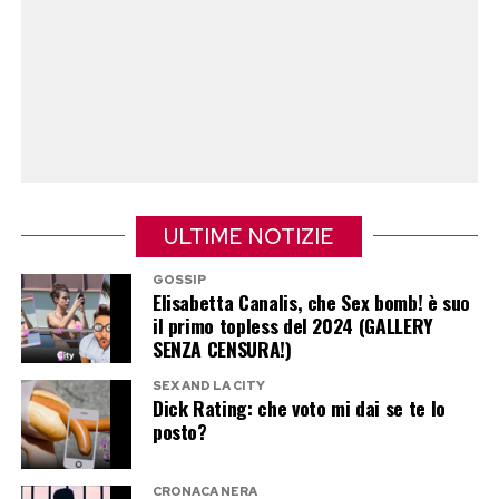
corretta conservazione ed evitare che l’umidità
renda appiccicoso il caramello, occorre riporre i
pezzi in un contenitore di latta o in un vaso di
vetro ben sigillato, dove si manterranno
fragranti per diverse settimane.
Post Views:
268
ULTIME NOTIZIE
GOSSIP
Elisabetta Canalis, che Sex bomb! è suo
il primo topless del 2024 (GALLERY
SENZA CENSURA!)
SEX AND LA CITY
Dick Rating: che voto mi dai se te lo
posto?
CRONACA NERA