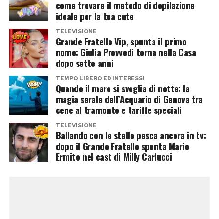
come trovare il metodo di depilazione
ideale per la tua cute
Consigli di conservazione e
TELEVISIONE
Grande Fratello Vip, spunta il primo
abbinamenti sfiziosi
nome: Giulia Provvedi torna nella Casa
dopo sette anni
Una volta steso a uno spessore di circa mezzo
TEMPO LIBERO ED INTERESSI
centimetro, l’impasto deve riposare a
Quando il mare si sveglia di notte: la
temperatura ambiente per pochi minuti. Prima
magia serale dell’Acquario di Genova tra
cene al tramonto e tariffe speciali
del completo raffreddamento, si consiglia di
inciderlo con un coltello affilato per ricavare
TELEVISIONE
Ballando con le stelle pesca ancora in tv:
barrette o rombi regolari. I nutrizionisti
dopo il Grande Fratello spunta Mario
suggeriscono che «utilizzare i semi di girasole
Ermito nel cast di Milly Carlucci
arricchisce la preparazione di sali minerali come
magnesio e potassio, trasformando una
caramella sfiziosa in uno spezza-fame
energetico per chi pratica sport». Per una