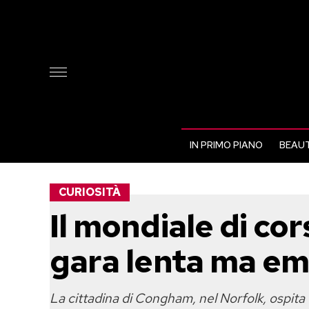
IN PRIMO PIANO
BEAUT
CURIOSITÀ
Il mondiale di co
gara lenta ma em
La cittadina di Congham, nel Norfolk, ospita 