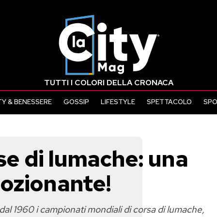
TUTTI I COLORI DELLA CRONACA
Y & BENESSERE
GOSSIP
LIFESTYLE
SPETTACOLO
SP
rse di lumache: una
ozionante!
dal 1960 i campionati mondiali di corsa di lumache,