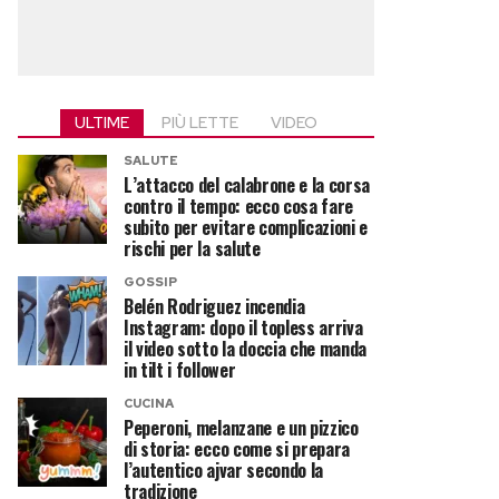
ULTIME
PIÙ LETTE
VIDEO
SALUTE
L’attacco del calabrone e la corsa
contro il tempo: ecco cosa fare
subito per evitare complicazioni e
rischi per la salute
GOSSIP
Belén Rodriguez incendia
Instagram: dopo il topless arriva
il video sotto la doccia che manda
in tilt i follower
CUCINA
Peperoni, melanzane e un pizzico
di storia: ecco come si prepara
l’autentico ajvar secondo la
tradizione