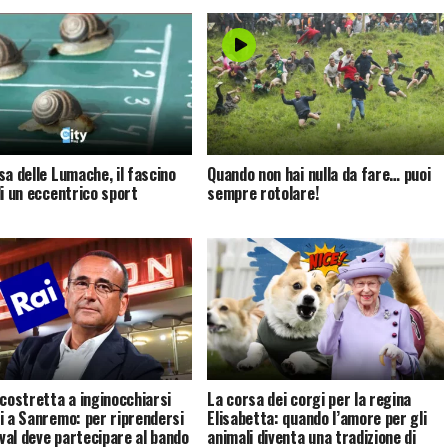
sa delle Lumache, il fascino
Quando non hai nulla da fare… puoi
di un eccentrico sport
sempre rotolare!
 costretta a inginocchiarsi
La corsa dei corgi per la regina
i a Sanremo: per riprendersi
Elisabetta: quando l’amore per gli
ival deve partecipare al bando
animali diventa una tradizione di