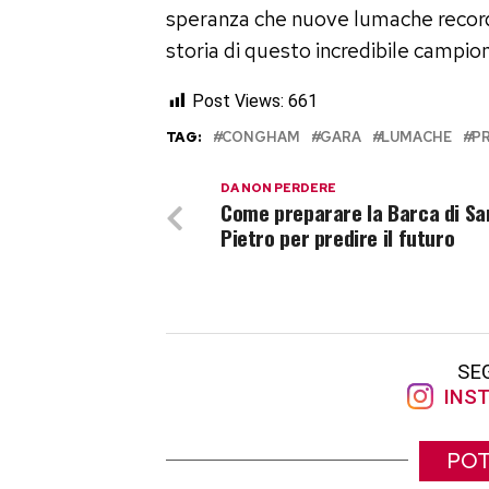
speranza che nuove lumache record 
storia di questo incredibile campio
Post Views:
661
TAG:
CONGHAM
GARA
LUMACHE
P
DA NON PERDERE
Come preparare la Barca di Sa
Pietro per predire il futuro
SE
INST
POT