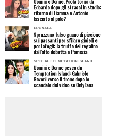
Uomini e Donne, Paola torna da
Edoardo dopo gli stracci in studio:
ritorno di fiamma e Antonio
lasciato al palo?
CRONACA
Spruzzano falso guano di piccione
sui passanti per sfilare gioielli e
portafogli: la truffa del regalino
dall’alto debutta a Pomezia
SPECIALE TEMPTATION ISLAND
Uomini e Donne pesca da
Temptation Island: Gabriele
Govoni verso il trono dopo lo
scandalo del video su OnlyFans