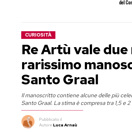
del Co
CURIOSITÀ
Re Artù vale due m
rarissimo manoscr
Santo Graal
Il manoscritto contiene alcune delle più cele
Santo Graal. La stima è compresa tra 1,5 e 2 m
Pubblicato
il
Autore
Luca Arnaù