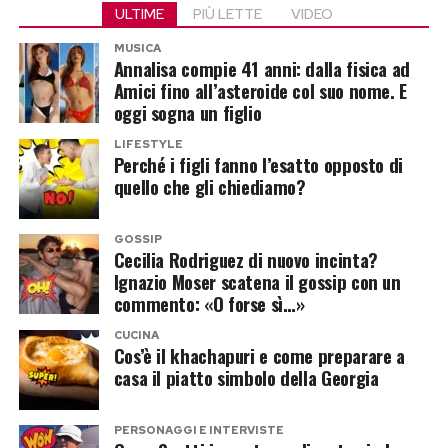
Se abbandonati in ambienti umidi o a contatto
ULTIME
PIÙ LETTE
VIDEO
fresco. Si rinforna per un minuto appena,
con altri oggetti metallici, questi residui
MUSICA
lasciando il tuorlo morbido e cremoso. Secondo
Annalisa compie 41 anni: dalla fisica ad
rischiano di inquinare il microambiente
la tradizione georgiana, il piatto si gusta
Amici fino all’asteroide col suo nome. E
domestico o di causare cortocircuiti e piccoli
oggi sogna un figlio
rigorosamente con le mani, staccando i bordi di
incendi. Getta un accumulatore tra i rifiuti
pane croccante per intingerli nel ripieno fuso.
LIFESTYLE
indifferenziati significa condurlo verso
Perché i figli fanno l’esatto opposto di
quello che gli chiediamo?
l’inceneritore o la discarica, dove gli agenti
Post Views:
40
chimici rischiano di penetrare nel terreno e
GOSSIP
contaminare le falde acquifere, con
Cecilia Rodriguez di nuovo incinta?
conseguenze devastanti per l’ecosistema.
Ignazio Moser scatena il gossip con un
commento: «O forse sì…»
Dalla spazzatura alla risorsa: la
CUCINA
Cos’è il khachapuri e come preparare a
filiera del recupero
casa il piatto simbolo della Georgia
Fortunatamente, il processo di smaltimento e
PERSONAGGI E INTERVISTE
riciclo permette di recuperare una percentuale