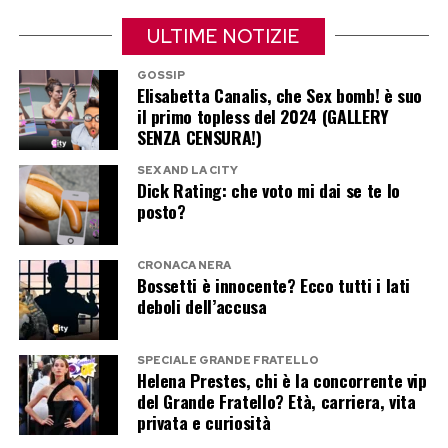
batterie dei veicoli, i rivenditori sono tenuti per
legge al ritiro gratuito al momento dell’acquisto
ULTIME NOTIZIE
di un nuovo prodotto analogo. Un piccolo gesto
GOSSIP
quotidiano che trasforma un potenziale rifiuto
Elisabetta Canalis, che Sex bomb! è suo
il primo topless del 2024 (GALLERY
dannoso in un’opportunità di sviluppo
SENZA CENSURA!)
sostenibile per l’intera comunità.
SEX AND LA CITY
Dick Rating: che voto mi dai se te lo
Post Views:
63
posto?
CRONACA NERA
Bossetti è innocente? Ecco tutti i lati
deboli dell’accusa
SPECIALE GRANDE FRATELLO
Helena Prestes, chi è la concorrente vip
del Grande Fratello? Età, carriera, vita
privata e curiosità