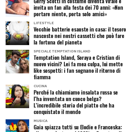
Gerry Scotti in costume diventa virale e
invita un fan alla festa dei 70 anni: «Non
elevatissima dei materiali che compongono
portare niente, porta solo amici»
questi dispositivi. Attraverso trattamenti
specifici, le industrie specializzate riescono a
LIFESTYLE
Vecchie batterie esauste in casa: il tesoro
estrarre metalli preziosi che possono tornare
nascosto nei nostri cassetti che può fare
immediatamente nei cicli produttivi.
la fortuna del pianeta
SPECIALE TEMPTATION ISLAND
Il cobalto, il litio e il nichel recuperati vengono
Temptation Island, Soraya e Cristian di
nuovo vicini? Lei fa mea culpa, lui mette
impiegati per la produzione di nuovi
like sospetti: i fan sognano il ritorno di
accumulatori per auto elettriche o dispositivi
fiamma
elettronici di ultima generazione, riducendo la
CUCINA
necessità di estraggere nuove materie prime
Perché la chiamiamo insalata russa se
l’ha inventata un cuoco belga?
dalle miniere globali. Questo meccanismo
L’incredibile storia del piatto che ha
abbatte drasticamente le emissioni di anidride
conquistato il mondo
carbonica e garantisce un’indipendenza
MUSICA
energetica sempre più fondamentale per
Gaia spiazza tutti su Elodie e Franceska: