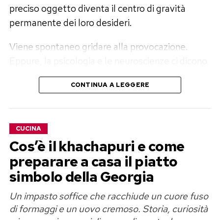
preciso oggetto diventa il centro di gravità
permanente dei loro desideri.
Viene spontaneo gridare alla provocazione.
Eppure, la psicologia e le neuroscienze ci dicono
che dietro questa perenne spinta a fare l’esatto
CONTINUA A LEGGERE
contrario di ciò che viene chiesto non c’è un
intento malevolo, ma un istinto biologico
fondamentale.
CUCINA
La trappola della “Reattanza
Cos’è il khachapuri e come
Psicologica”
preparare a casa il piatto
simbolo della Georgia
In psicologia esiste un concetto fondamentale
chiamato reattanza. Si tratta di una risposta
Un impasto soffice che racchiude un cuore fuso
di formaggi e un uovo cremoso. Storia, curiosità
emotiva che scatta in ognuno di noi quando