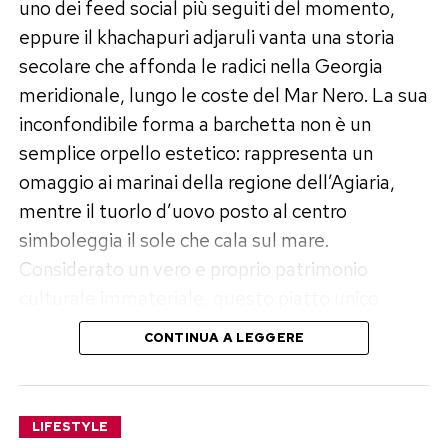
amplificata in adolescenza) è una tappa
uno dei feed social più seguiti del momento,
necessaria per la costruzione dell’identità. Il
eppure il khachapuri adjaruli vanta una storia
bambino non sta rifiutando il genitore, sta
secolare che affonda le radici nella Georgia
scoprendo dove finisce la volontà della mamma
meridionale, lungo le coste del Mar Nero. La sua
o del papà e dove inizia la propria.
inconfondibile forma a barchetta non è un
semplice orpello estetico: rappresenta un
Il cervello non sente la parola “NON”
omaggio ai marinai della regione dell’Agiaria,
mentre il tuorlo d’uovo posto al centro
Un altro “bug” del sistema comunicativo tra
simboleggia il sole che cala sul mare.
genitori e figli risiede nel funzionamento della
Considerato un vero e proprio patrimonio
nostra mente. Il cervello umano fa un’enorme
culturale immateriale, questo piatto unico
fatica a elaborare le frasi al negativo.
unisce la fragranza del pane fresco all’abbraccio
CONTINUA A LEGGERE
Se diciamo a un bambino
“Non correre”
, la sua
filante del formaggio fuso.
mente deve prima visualizzare l’azione del
Gli ingredienti necessari per una
correre, e solo in un secondo momento applicare
LIFESTYLE
il concetto di negazione. Il risultato? Per un