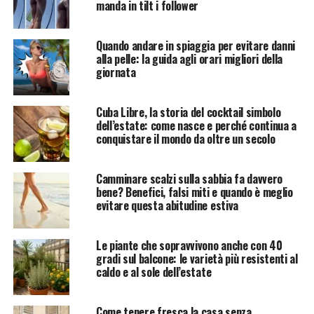
manda in tilt i follower
Quando andare in spiaggia per evitare danni
alla pelle: la guida agli orari migliori della
giornata
Cuba Libre, la storia del cocktail simbolo
dell’estate: come nasce e perché continua a
conquistare il mondo da oltre un secolo
Camminare scalzi sulla sabbia fa davvero
bene? Benefici, falsi miti e quando è meglio
evitare questa abitudine estiva
Le piante che sopravvivono anche con 40
gradi sul balcone: le varietà più resistenti al
caldo e al sole dell’estate
Come tenere fresca la casa senza