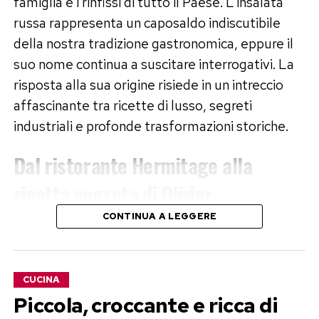
famiglia e i rinfissi di tutto il Paese. L’insalata
russa rappresenta un caposaldo indiscutibile
della nostra tradizione gastronomica, eppure il
suo nome continua a suscitare interrogativi. La
risposta alla sua origine risiede in un intreccio
affascinante tra ricette di lusso, segreti
industriali e profonde trasformazioni storiche.
Dal ristorante Hermitage alla
ricetta segreta di Olivier
CONTINUA A LEGGERE
La nascita della pietanza risale agli anni
Sessanta dell’Ottocento a Mosca. Qui operava
Lucien Olivier, uno chef di origini belga al timone
CUCINA
del celebre ristorante Hermitage, frequentato
Piccola, croccante e ricca di
dall’alta società dell’epoca. Il cuoco ideò una