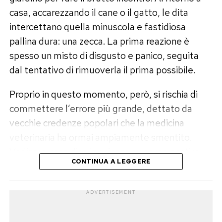
apporto di fibre e sostanze antiossidanti. La sua
casa, accarezzando il cane o il gatto, le dita
naturale sapidità consente di insaporire i piatti
intercettano quella minuscola e fastidiosa
riducendo l’uso del sale raffinato, rivelandosi un
pallina dura: una zecca. La prima reazione è
prezioso alleato per chi deve tenere sotto
spesso un misto di disgusto e panico, seguita
controllo la pressione arteriosa o ridurre la
dal tentativo di rimuoverla il prima possibile.
ritenzione idrica, il tutto con un apporto calorico
ridottissimo.
Proprio in questo momento, però, si rischia di
commettere l’errore più grande, dettato da
Come pulire e usare la salicornia in
vecchie credenze popolari che la medicina
cucina
veterinaria ha ormai ampiamente smentito.
Vediamo cosa dice la scienza su come gestire
Trattare la salicornia in cucina è facile: basta
CONTINUA A LEGGERE
l’emergenza in modo sicuro.
eliminare la parte finale del fusto, più dura e
legnosa, e sciacquare i rametti sotto acqua
Il grande errore: mai usare olio, alcol o
ADVERTISEMENT
corrente per rimuovere la sabbia. I germogli
smalto per unghie
teneri possono essere consumati a crudo in