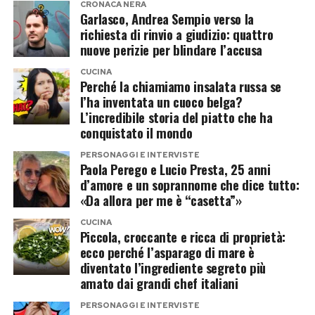
Come si toglie davvero una zecca?
CRONACA NERA
Garlasco, Andrea Sempio verso la
richiesta di rinvio a giudizio: quattro
La rimozione deve essere esclusivamente
nuove perizie per blindare l’accusa
meccanica e tempestiva. Gli studi veterinari
CUCINA
confermano che una zecca impiega solitamente
Perché la chiamiamo insalata russa se
l’ha inventata un cuoco belga?
dalle 24 o 48 ore dal morso prima di poter
L’incredibile storia del piatto che ha
trasmettere eventuali infezioni. Agire subito fa
conquistato il mondo
la differenza.
PERSONAGGI E INTERVISTE
Paola Perego e Lucio Presta, 25 anni
Ecco i passaggi corretti approvati dai
d’amore e un soprannome che dice tutto:
professionisti:
«Da allora per me è “casetta”»
CUCINA
Piccola, croccante e ricca di proprietà:
Usa lo strumento giusto:
Procurati una pinzetta
ecco perché l’asparago di mare è
specifica per zecche (a forma di gancio o di “piede
diventato l’ingrediente segreto più
di porco”), facilmente reperibile in farmacia o nei
amato dai grandi chef italiani
negozi di animali. In alternativa, vanno bene delle
normali pinzette a punta sottile.
PERSONAGGI E INTERVISTE