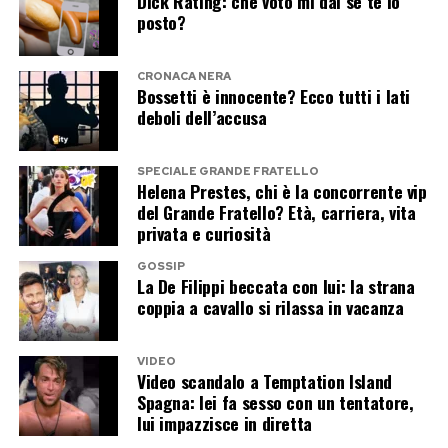
Dick Rating: che voto mi dai se te lo
il gatto mostrano segni di letargia, inappetenza,
posto?
febbre o zoppia, è necessario correre dal
veterinario menzionando il morso di zecca. La
CRONACA NERA
Bossetti è innocente? Ecco tutti i lati
prevenzione, tramite l’uso regolare di
deboli dell’accusa
antiparassitari (spot-on, collari o compresse),
resta comunque lo scudo migliore per godersi
SPECIALE GRANDE FRATELLO
l’estate in totale relax.
Helena Prestes, chi è la concorrente vip
del Grande Fratello? Età, carriera, vita
privata e curiosità
Post Views:
432
GOSSIP
La De Filippi beccata con lui: la strana
coppia a cavallo si rilassa in vacanza
VIDEO
Video scandalo a Temptation Island
Spagna: lei fa sesso con un tentatore,
lui impazzisce in diretta