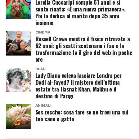
Lorella Cuccarini compie 61 anni e si
Afferra alla base:
Posiziona la pinzetta il più vicino
sente rinata: «È una nuova primavera».
possibile alla pelle dell’animale, afferrando la zecca
Poi la dedica al marito dopo 35 anni
per la “testa” (il rostro) e non per il corpo gonfio,
insieme
per evitare di schiacciarla.
CINEMA
Russell Crowe mostra il fisico ritrovato a
Il movimento corretto:
Tira verso l’alto con una
62 anni: gli scatti scatenano i fan e la
frazione costante e decisa. Se usi i ganci appositi,
trasformazione fa il giro del web in poche
effettua un leggero movimento di rotazione (come
ore
per svitare). Non strattonare.
REALI
Disinfetta alla fine:
Solo
dopo
aver rimosso la
Lady Diana voleva lasciare Londra per
zecca puoi disinfettare la cute del cane o del
Dodi al-Fayed? Il mistero dell’ultima
gatto con un prodotto analcolico.
estate tra Hasnat Khan, Malibu e il
destino di Parigi
E se la testa resta dentro?
ANIMALI
Sos zecche: cosa fare se ne trovi una sul
Può capitare che il rostro della zecca si spezzi e
tuo cane o gatto
rimanga sottopelle, apparendo come un puntino
nero. Niente panico: non è la testa a camminare