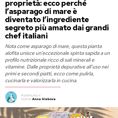
proprietà: ecco perché
preparazione sofisticata e lontanissima da
l’asparago di mare è
quella attuale, battezzata inizialmente “insalata
diventato l’ingrediente
Olivier”.
segreto più amato dai grandi
La versione originale comprendeva carne di
chef italiani
pernice, quaglie, code di gambero di fiume,
Nota come asparago di mare, questa pianta
caviale e lingua di vitello. Il tutto veniva
alofita unisce un’eccezionale spinta sapida a un
completato da un tocco di maionese e da una
profilo nutrizionale ricco di sali minerali e
combinazione di spezie di cui Olivier custodì la
vitamine. Dalle proprietà depurative all’uso nei
formula esatta fino alla fine dei suoi giorni,
primi e secondi piatti, ecco come pulirla,
senza mai rivelarla a nessuno.
cucinarla e valorizzarla in cucina.
Lo spionaggio in cucina e la
Pubblicato
il
trasformazione sovietica
Autore
Anna Glebova
La popolarità del piatto scatenò presto tentativi