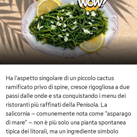
di imitazione e veri e propri episodi di spionaggio
gastronomico. Le cronache del tempo
raccontano che Ivan Ivanov, un sous-chef
dell’Hermitage, approfittò di un momento di
assenza del maestro per analizzare la
composizione della salsa segreta, creando poi
una propria variante chiamata “Stolichny”.
Con lo scoppio della Rivoluzione d’Ottobre nel
Ha l’aspetto singolare di un piccolo cactus
1917 e il declino della cucina aristocratica, la
ramificato privo di spine, cresce rigogliosa a due
ricetta conobbe una radicale conversione
passi dalle onde e sta conquistando i menu dei
popolare. Nell’Unione Sovietica i costosi
ristoranti più raffinati della Penisola. La
ingredienti originari vennero sostituiti con
salicornia — comunemente nota come “asparago
elementi economici e reperibili: il salame o il
di mare” — non è più solo una pianta spontanea
pollo presero il posto della selvaggina, mentre
tipica dei litorali, ma un ingrediente simbolo
patate, carote e piselli rimpiazzarono caviale e