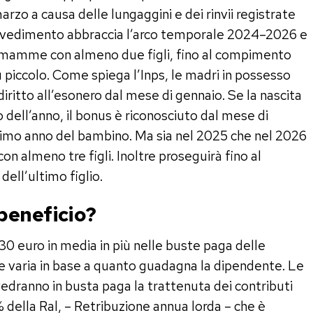
rzo a causa delle lungaggini e dei rinvii registrate
rovvedimento abbraccia l’arco temporale 2024–2026 e
e mamme con almeno due figli, fino al compimento
ù piccolo. Come spiega l’Inps, le madri in possesso
iritto all’esonero dal mese di gennaio. Se la nascita
 dell’anno, il bonus è riconosciuto dal mese di
cimo anno del bambino. Ma sia nel 2025 che nel 2026
on almeno tre figli. Inoltre proseguirà fino al
ell’ultimo figlio.
beneficio?
 30 euro in media in più nelle buste paga delle
o e varia in base a quanto guadagna la dipendente. Le
 vedranno in busta paga la trattenuta dei contributi
 della Ral, – Retribuzione annua lorda – che è