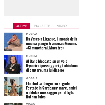
ULTIME
PIÙ LETTE
VIDEO
MUSICA
Da Vasco a Ligabue, il mondo della
musica piange Francesco Guccini:
«Ci mancherai, Maestro»
MUSICA
Al Bano bloccato su un volo
Ryanair: i passeggeri gli chiedono
di cantare, ma lui dice no
GOSSIP
Elisabetta Gregoraci si gode
l’estate in Sardegna: mare, amici
e il dolce messaggio per il figlio
Nathan Falco
VIAGGI