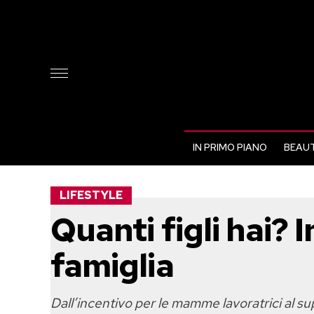
IN PRIMO PIANO
BEAUT
LIFESTYLE
Quanti figli hai? 
famiglia
Dall’incentivo per le mamme lavoratrici al sup