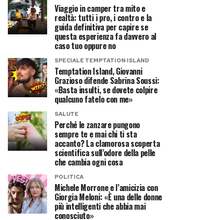
Viaggio in camper tra mito e
realtà: tutti i pro, i contro e la
guida definitiva per capire se
questa esperienza fa davvero al
caso tuo oppure no
SPECIALE TEMPTATION ISLAND
Temptation Island, Giovanni
Grazioso difende Sabrina Soussi:
«Basta insulti, se dovete colpire
qualcuno fatelo con me»
SALUTE
Perché le zanzare pungono
sempre te e mai chi ti sta
accanto? La clamorosa scoperta
scientifica sull’odore della pelle
che cambia ogni cosa
POLITICA
Michele Morrone e l’amicizia con
Giorgia Meloni: «È una delle donne
più intelligenti che abbia mai
conosciuto»