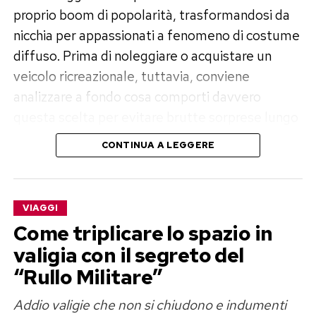
proprio boom di popolarità, trasformandosi da
nicchia per appassionati a fenomeno di costume
diffuso. Prima di noleggiare o acquistare un
veicolo ricreazionale, tuttavia, conviene
analizzare a fondo cosa comporti davvero
questa scelta per evitare brutte sorprese lungo
il percorso.
CONTINUA A LEGGERE
I vantaggi: libertà totale, flessibilità e
contatto con la natura
VIAGGI
Il punto di forza indiscutibile della vacanza
Come triplicare lo spazio in
itinerante risiede nella libertà d’azione. Non
valigia con il segreto del
esistono orari rigidi per il check-in, non ci sono
“Rullo Militare”
prenotazioni vincolanti da rispettare mesi prima
Addio valigie che non si chiudono e indumenti
e non occorre disfare le valigie a ogni tappa.