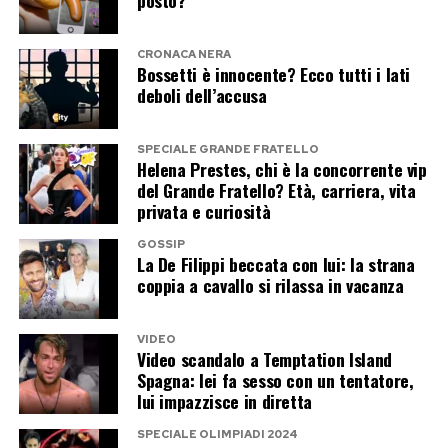
posto?
dall’altra il passaparola che continua a sostenere
il kolossal di Christopher Nolan.
CRONACA NERA
Bossetti è innocente? Ecco tutti i lati
Post Views:
252
deboli dell’accusa
SPECIALE GRANDE FRATELLO
Helena Prestes, chi è la concorrente vip
del Grande Fratello? Età, carriera, vita
privata e curiosità
GOSSIP
La De Filippi beccata con lui: la strana
coppia a cavallo si rilassa in vacanza
VIDEO
Video scandalo a Temptation Island
Spagna: lei fa sesso con un tentatore,
lui impazzisce in diretta
SPECIALE OLIMPIADI 2024