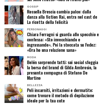
milioni di dollari
al debutto, seguita dal Regno
Unito, dalla Corea del Sud, dall’India, dalla
GOSSIP
Rossella Brescia cambia palco: dalla
Francia, dal Brasile e dagli altri principali mercati
danza alla fiction Rai, entra nel cast de
mondiali. Proprio il risultato cinese alimenta
La ricetta della felicità
l’ottimismo degli analisti.
PERSONAGGI
Chiara Ferragni si guarda allo specchio e
confessa: «Sto invecchiando e
Secondo
Variety
, se il passaparola dovesse
ingrassando». Poi la stoccata su Fedez:
mantenersi ai livelli dell’esordio,
Spider-Man:
«Ora ho una relazione sana»
Brand New Day
avrebbe tutte le carte in regola
MODA
per avvicinarsi addirittura ai
2 miliardi di dollari
Belén sorprende tutti: sui social sfoggia
la borsa del brand di Gilda Ambrosio, la
d’incasso complessivo.
presunta compagna di Stefano De
Martino
L’Odissea non crolla e continua la
BELLEZZA
sua corsa
Peli incarniti, irritazioni e dermatite:
come trovare il metodo di depilazione
Il confronto con
ideale per la tua cute
L’Odissea
non racconta però