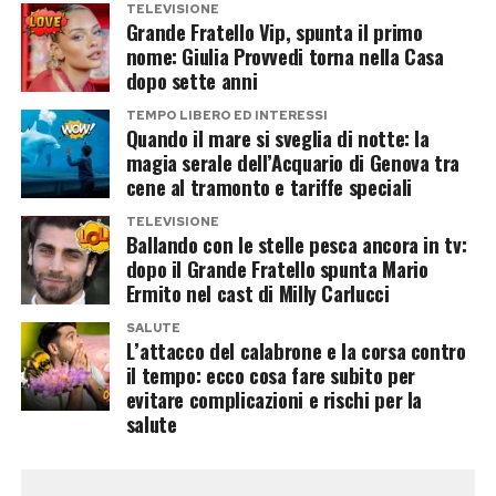
una sconfitta per Christopher Nolan. Il kolossal
TELEVISIONE
Grande Fratello Vip, spunta il primo
tratto dal poema di Omero continua infatti a
nome: Giulia Provvedi torna nella Casa
registrare una tenuta eccezionale al botteghino
dopo sette anni
e ha ormai superato i
900 milioni di dollari
TEMPO LIBERO ED INTERESSI
globali dopo tre settimane, confermandosi uno
Quando il mare si sveglia di notte: la
magia serale dell’Acquario di Genova tra
dei maggiori successi dell’anno.
cene al tramonto e tariffe speciali
Anzi, secondo molti osservatori, la
TELEVISIONE
Ballando con le stelle pesca ancora in tv:
contemporanea presenza dei due blockbuster
dopo il Grande Fratello spunta Mario
ha finito per alimentare l’interesse del pubblico
Ermito nel cast di Milly Carlucci
verso le sale, trasformando quello attuale in
SALUTE
uno dei weekend cinematografici più ricchi di
L’attacco del calabrone e la corsa contro
il tempo: ecco cosa fare subito per
sempre. Anche Tom Holland, protagonista di
evitare complicazioni e rischi per la
Spider-Man
e presente nel cast de
L’Odissea
,
salute
beneficia del doppio successo.