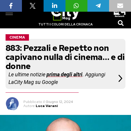
TUTTI I COLORI DELLA CRONACA
CINEMA
883: Pezzali e Repetto non
capivano nulla di cinema… e di
donne
Le ultime notizie
prima degli altri
. Aggiungi
LaCity Mag su Google
Pubblicato
il
Giugno 12, 2024
Autore
Luca Varani