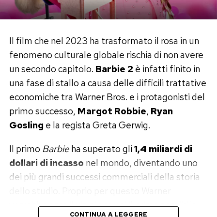
Il debutto, del resto, aveva già avuto qualcosa
di perfettamente ferrariano. A 24 anni diresse il
Il film che nel 2023 ha trasformato il rosa in un
film pornografico
9 Lives of a Wet Pussy
,
fenomeno culturale globale rischia di non avere
racimolando corrente dai lampioni e affidandosi
un secondo capitolo.
Barbie 2
è infatti finito in
a un attore che, secondo il suo racconto, si rivelò
una fase di stallo a causa delle difficili trattative
inadatto e fuggì dalla scala antincendio. Il porno
economiche tra Warner Bros. e i protagonisti del
non era la sua strada, ma quel set improvvisato
primo successo,
Margot Robbie
,
Ryan
diventò la sua prima vera scuola di cinema.
Gosling
e la regista Greta Gerwig.
La notte con Asia Argento e la scia
Il primo
Barbie
ha superato gli
1,4 miliardi di
di petali
dollari di incasso
nel mondo, diventando uno
dei più grandi successi commerciali della storia
Nel racconto trova spazio anche Asia Argento,
dello studio. Proprio per questo Warner
scelta per interpretare Sandii in
New Rose Hotel
.
vorrebbe dare il via al sequel il prima possibile.
Ferrara ricorda che l’attrice gli telefonò
CONTINUA A LEGGERE