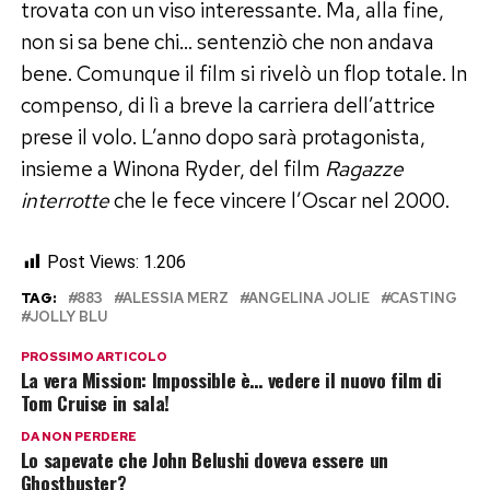
trovata con un viso interessante. Ma, alla fine,
non si sa bene chi… sentenziò che non andava
bene. Comunque il film si rivelò un flop totale. In
compenso, di lì a breve la carriera dell’attrice
prese il volo. L’anno dopo sarà protagonista,
insieme a Winona Ryder, del film
Ragazze
interrotte
che le fece vincere l’Oscar nel 2000.
Post Views:
1.206
TAG:
883
ALESSIA MERZ
ANGELINA JOLIE
CASTING
JOLLY BLU
PROSSIMO ARTICOLO
La vera Mission: Impossible è… vedere il nuovo film di
Tom Cruise in sala!
DA NON PERDERE
Lo sapevate che John Belushi doveva essere un
Ghostbuster?