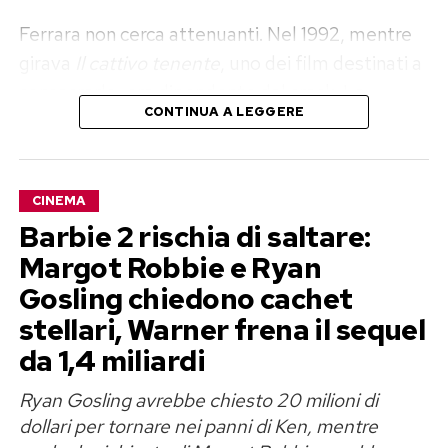
Ferrara non cerca attenuanti. Nel 1992, mentre
girava
Il cattivo tenente
, uno dei film destinati a
consacrarlo, era dipendente dal crack. La
CONTINUA A LEGGERE
carriera saliva e lui precipitava: desiderio, paura,
alienazione e giornate trascorse davanti a casa
con la pipa in mano. A pochi metri si riunivano gli
CINEMA
Alcolisti anonimi, ma la possibile via d’uscita
Barbie 2 rischia di saltare:
restava invisibile.
Scene
, pubblicato da Simon &
Margot Robbie e Ryan
Schuster nell’ottobre 2025, ricostruisce proprio
Gosling chiedono cachet
questo intreccio tra creazione artistica e
autodistruzione.
stellari, Warner frena il sequel
da 1,4 miliardi
Abel Ferrara e il crack sul set del
Ryan Gosling avrebbe chiesto 20 milioni di
Cattivo tenente
dollari per tornare nei panni di Ken, mentre