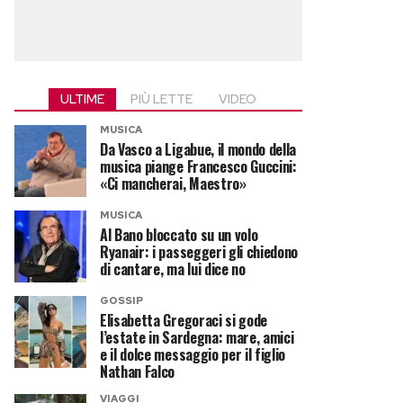
ULTIME
PIÙ LETTE
VIDEO
MUSICA
Da Vasco a Ligabue, il mondo della
musica piange Francesco Guccini:
«Ci mancherai, Maestro»
MUSICA
Al Bano bloccato su un volo
Ryanair: i passeggeri gli chiedono
di cantare, ma lui dice no
GOSSIP
Elisabetta Gregoraci si gode
l’estate in Sardegna: mare, amici
e il dolce messaggio per il figlio
Nathan Falco
VIAGGI