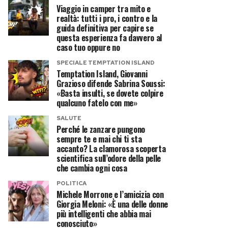
Viaggio in camper tra mito e
realtà: tutti i pro, i contro e la
guida definitiva per capire se
questa esperienza fa davvero al
caso tuo oppure no
SPECIALE TEMPTATION ISLAND
Temptation Island, Giovanni
Grazioso difende Sabrina Soussi:
«Basta insulti, se dovete colpire
qualcuno fatelo con me»
SALUTE
Perché le zanzare pungono
sempre te e mai chi ti sta
accanto? La clamorosa scoperta
scientifica sull’odore della pelle
che cambia ogni cosa
POLITICA
Michele Morrone e l’amicizia con
Giorgia Meloni: «È una delle donne
più intelligenti che abbia mai
conosciuto»