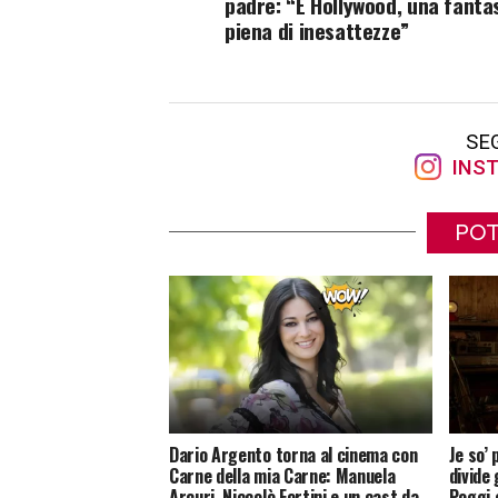
padre: “È Hollywood, una fanta
piena di inesattezze”
SE
INST
POT
Dario Argento torna al cinema con
Je so’ 
Carne della mia Carne: Manuela
divide 
Arcuri, Niccolò Fortini e un cast da
Poggi 