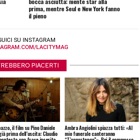
sia
bocca asciutta: niente star alla
prima, mentre Seul e New York fanno
il pieno
GUICI SU INSTAGRAM
AGRAM.COM/LACITYMAG
REBBERO PIACERTI
pazzo, il film su Pino Daniele
Ambra Angiolini spiazza tutti: «Al
già prima dell’uscita: Claudio
mio funerale canteranno
contesta una frase inserita
“T’appartengo”». Poi il commosso