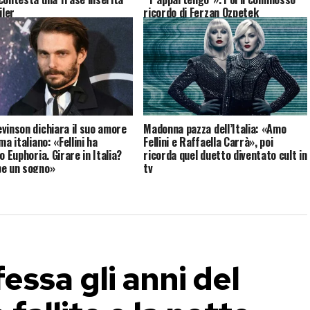
iler
ricordo di Ferzan Ozpetek
vinson dichiara il suo amore
Madonna pazza dell’Italia: «Amo
ma italiano: «Fellini ha
Fellini e Raffaella Carrà», poi
o Euphoria. Girare in Italia?
ricorda quel duetto diventato cult in
e un sogno»
tv
essa gli anni del