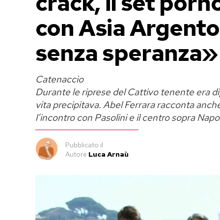
crack, il set porno
con Asia Argento
senza speranza»
Catenaccio
Durante le riprese del Cattivo tenente era di
vita precipitava. Abel Ferrara racconta anche
l’incontro con Pasolini e il centro sopra Napoli
Pubblicato
il
Autore
Luca Arnaù