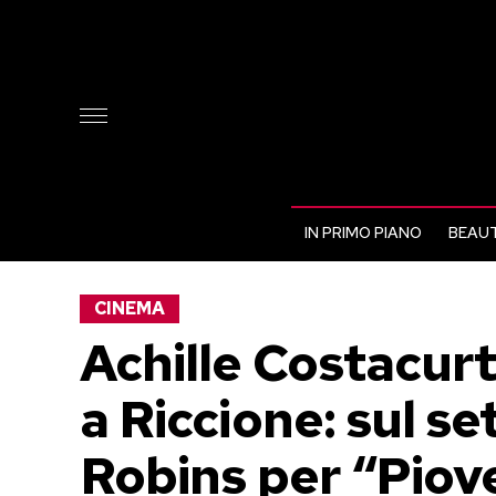
IN PRIMO PIANO
BEAUT
CINEMA
Achille Costacur
a Riccione: sul s
Robins per “Piove