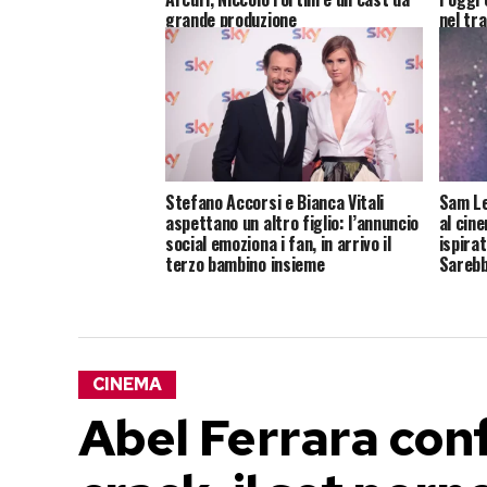
grande produzione
nel tra
Stefano Accorsi e Bianca Vitali
Sam Le
aspettano un altro figlio: l’annuncio
al cine
social emoziona i fan, in arrivo il
ispirat
terzo bambino insieme
Sarebb
CINEMA
Abel Ferrara conf