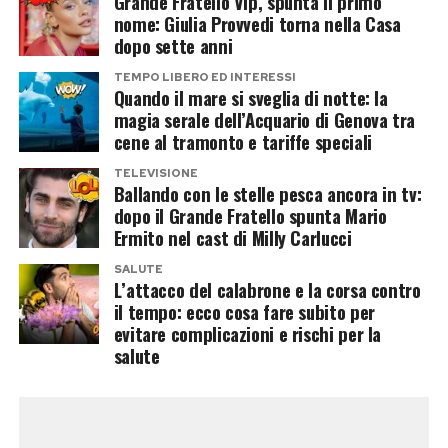
Grande Fratello Vip, spunta il primo
tratto dal poema di Omero continua infatti a
nome: Giulia Provvedi torna nella Casa
registrare una tenuta eccezionale al botteghino
dopo sette anni
e ha ormai superato i
900 milioni di dollari
TEMPO LIBERO ED INTERESSI
globali dopo tre settimane, confermandosi uno
Quando il mare si sveglia di notte: la
magia serale dell’Acquario di Genova tra
dei maggiori successi dell’anno.
cene al tramonto e tariffe speciali
Anzi, secondo molti osservatori, la
TELEVISIONE
Ballando con le stelle pesca ancora in tv:
contemporanea presenza dei due blockbuster
dopo il Grande Fratello spunta Mario
ha finito per alimentare l’interesse del pubblico
Ermito nel cast di Milly Carlucci
verso le sale, trasformando quello attuale in
SALUTE
uno dei weekend cinematografici più ricchi di
L’attacco del calabrone e la corsa contro
il tempo: ecco cosa fare subito per
sempre. Anche Tom Holland, protagonista di
evitare complicazioni e rischi per la
Spider-Man
e presente nel cast de
L’Odissea
,
salute
beneficia del doppio successo.
Ottimi risultati anche in Italia