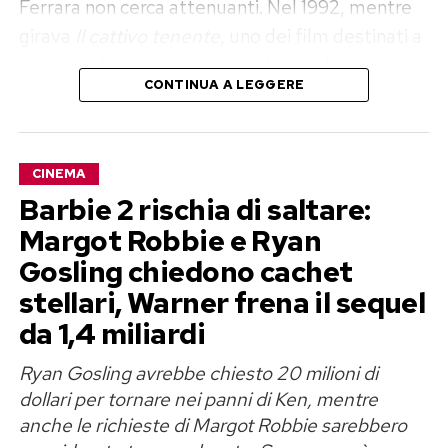
Ferrara non cerca attenuanti. Nel 1992, mentre
girava
Il cattivo tenente
, uno dei film destinati a
consacrarlo, era dipendente dal crack. La
CONTINUA A LEGGERE
carriera saliva e lui precipitava: desiderio, paura,
alienazione e giornate trascorse davanti a casa
con la pipa in mano. A pochi metri si riunivano gli
CINEMA
Alcolisti anonimi, ma la possibile via d’uscita
Barbie 2 rischia di saltare:
restava invisibile.
Scene
, pubblicato da Simon &
Margot Robbie e Ryan
Schuster nell’ottobre 2025, ricostruisce proprio
Gosling chiedono cachet
questo intreccio tra creazione artistica e
autodistruzione.
stellari, Warner frena il sequel
da 1,4 miliardi
Abel Ferrara e il crack sul set del
Ryan Gosling avrebbe chiesto 20 milioni di
Cattivo tenente
dollari per tornare nei panni di Ken, mentre
anche le richieste di Margot Robbie sarebbero
«Ero dipendente da crack quando giravo
Il