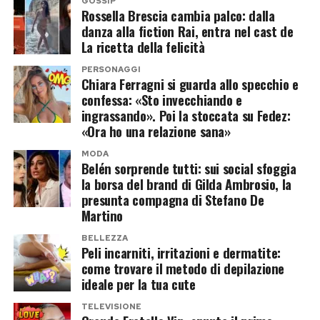
Unito, dalla Corea del Sud, dall’India, dalla
GOSSIP
Rossella Brescia cambia palco: dalla
Francia, dal Brasile e dagli altri principali mercati
danza alla fiction Rai, entra nel cast de
mondiali. Proprio il risultato cinese alimenta
La ricetta della felicità
l’ottimismo degli analisti.
PERSONAGGI
Chiara Ferragni si guarda allo specchio e
confessa: «Sto invecchiando e
Secondo
Variety
, se il passaparola dovesse
ingrassando». Poi la stoccata su Fedez:
mantenersi ai livelli dell’esordio,
Spider-Man:
«Ora ho una relazione sana»
Brand New Day
avrebbe tutte le carte in regola
MODA
per avvicinarsi addirittura ai
2 miliardi di dollari
Belén sorprende tutti: sui social sfoggia
la borsa del brand di Gilda Ambrosio, la
d’incasso complessivo.
presunta compagna di Stefano De
Martino
L’Odissea non crolla e continua la
BELLEZZA
sua corsa
Peli incarniti, irritazioni e dermatite:
come trovare il metodo di depilazione
Il confronto con
ideale per la tua cute
L’Odissea
non racconta però
una sconfitta per Christopher Nolan. Il kolossal
TELEVISIONE