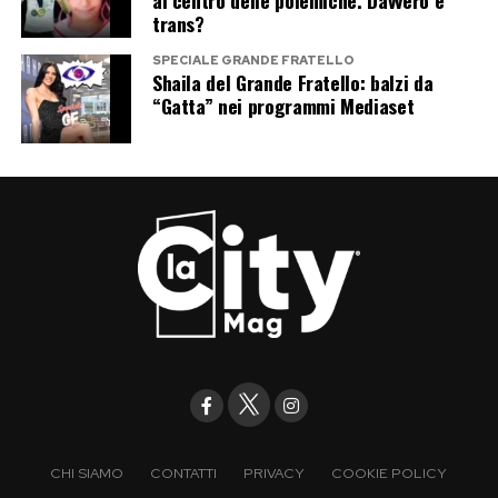
al centro delle polemiche. Davvero è
trans?
SPECIALE GRANDE FRATELLO
Shaila del Grande Fratello: balzi da
“Gatta” nei programmi Mediaset
CHI SIAMO
CONTATTI
PRIVACY
COOKIE POLICY