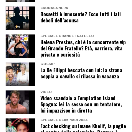
il kolossal di Christopher Nolan.
CRONACA NERA
Bossetti è innocente? Ecco tutti i lati
Post Views:
258
deboli dell’accusa
SPECIALE GRANDE FRATELLO
Helena Prestes, chi è la concorrente vip
del Grande Fratello? Età, carriera, vita
privata e curiosità
GOSSIP
La De Filippi beccata con lui: la strana
coppia a cavallo si rilassa in vacanza
VIDEO
Video scandalo a Temptation Island
Spagna: lei fa sesso con un tentatore,
lui impazzisce in diretta
SPECIALE OLIMPIADI 2024
Fact checking su Imane Khelif, la pugile