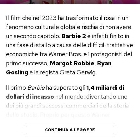
Il debutto, del resto, aveva già avuto qualcosa
di perfettamente ferrariano. A 24 anni diresse il
Il film che nel 2023 ha trasformato il rosa in un
film pornografico
9 Lives of a Wet Pussy
,
fenomeno culturale globale rischia di non avere
racimolando corrente dai lampioni e affidandosi
un secondo capitolo.
Barbie 2
è infatti finito in
a un attore che, secondo il suo racconto, si rivelò
una fase di stallo a causa delle difficili trattative
inadatto e fuggì dalla scala antincendio. Il porno
economiche tra Warner Bros. e i protagonisti del
non era la sua strada, ma quel set improvvisato
primo successo,
Margot Robbie
,
Ryan
diventò la sua prima vera scuola di cinema.
Gosling
e la regista Greta Gerwig.
La notte con Asia Argento e la scia
Il primo
Barbie
ha superato gli
1,4 miliardi di
di petali
dollari di incasso
nel mondo, diventando uno
dei più grandi successi commerciali della storia
Nel racconto trova spazio anche Asia Argento,
dello studio. Proprio per questo Warner
scelta per interpretare Sandii in
New Rose Hotel
.
vorrebbe dare il via al sequel il prima possibile.
Ferrara ricorda che l’attrice gli telefonò
CONTINUA A LEGGERE
Ma convincere il cast a tornare si sta rivelando
annunciando di trovarsi a un isolato da casa sua