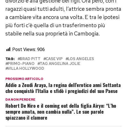
divorzio e alla gestione dei figli. Ora però, con i
ragazzi quasi tutti adulti, l’attrice sembra pronta
a cambiare vita ancora una volta. E tra le ipotesi
più forti c’è quella di un trasferimento più
stabile nella sua proprietà in Cambogia.
Post Views:
906
TAG:
BRAD PITT
CASE VIP
LOS ANGELES
PRIMO-PIANO
TAG ANGELINA JOLIE
VILLA HOLLYWOOD
PROSSIMO ARTICOLO
Addio a Zeudi Araya, la regina dell’erotico anni Settanta
che conquistò l’Italia e sfidò i pregiudizi del suo Paese
DA NON PERDERE
Robert De Niro e il coming out della figlia Airyn: “L’ho
sempre amata, non cambia nulla”. Le sue parole
spiazzano il clamore