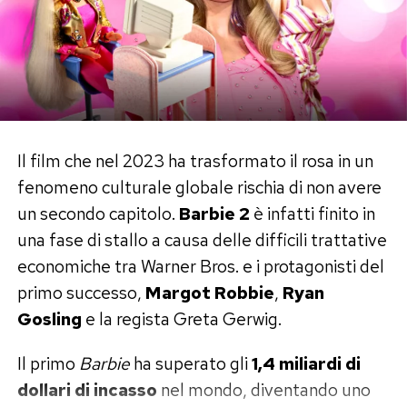
registi come Spike Lee e i fratelli Coen, lui
descrive oggi quegli anni come una condizione
«senza speranza».
Il debutto, del resto, aveva già avuto qualcosa
di perfettamente ferrariano. A 24 anni diresse il
Il film che nel 2023 ha trasformato il rosa in un
film pornografico
9 Lives of a Wet Pussy
,
fenomeno culturale globale rischia di non avere
racimolando corrente dai lampioni e affidandosi
un secondo capitolo.
Barbie 2
è infatti finito in
a un attore che, secondo il suo racconto, si rivelò
una fase di stallo a causa delle difficili trattative
inadatto e fuggì dalla scala antincendio. Il porno
economiche tra Warner Bros. e i protagonisti del
non era la sua strada, ma quel set improvvisato
primo successo,
Margot Robbie
,
Ryan
diventò la sua prima vera scuola di cinema.
Gosling
e la regista Greta Gerwig.
La notte con Asia Argento e la scia
Il primo
Barbie
ha superato gli
1,4 miliardi di
di petali
dollari di incasso
nel mondo, diventando uno