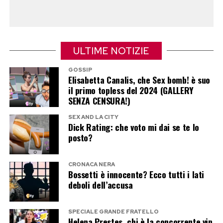
cinematografico più redditizio degli ultimi anni.
Post Views:
185
ULTIME NOTIZIE
GOSSIP
Elisabetta Canalis, che Sex bomb! è suo
il primo topless del 2024 (GALLERY
SENZA CENSURA!)
SEX AND LA CITY
Dick Rating: che voto mi dai se te lo
posto?
CRONACA NERA
Bossetti è innocente? Ecco tutti i lati
deboli dell’accusa
SPECIALE GRANDE FRATELLO
Helena Prestes, chi è la concorrente vip