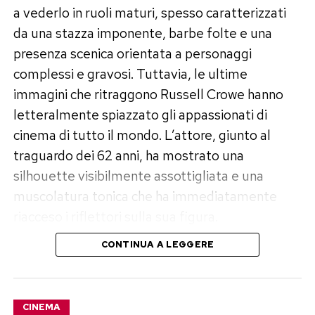
a vederlo in ruoli maturi, spesso caratterizzati
da una stazza imponente, barbe folte e una
presenza scenica orientata a personaggi
complessi e gravosi. Tuttavia, le ultime
immagini che ritraggono Russell Crowe hanno
letteralmente spiazzato gli appassionati di
cinema di tutto il mondo. L’attore, giunto al
traguardo dei 62 anni, ha mostrato una
silhouette visibilmente assottigliata e una
muscolatura tonica che ha immediatamente
riacceso i riflettori sulla sua figura.
CONTINUA A LEGGERE
Un percorso di trasformazione
lontano dai riflettori
CINEMA
Il cambiamento non è arrivato dall’oggi al