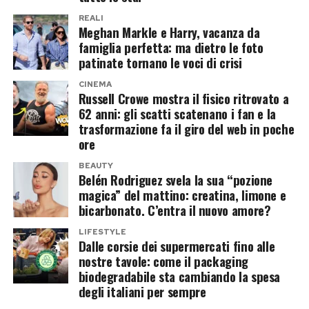
libero e anticonvenzionale. Dopo l’omicidio del
La questione è diventata ancora più delicata per
REALI
1975, Pasolini entrò definitivamente nel suo
Meghan Markle e Harry, vacanza da
una ragione contrattuale. Warner Bros. deve
pantheon, fino al film del 2014 interpretato da
famiglia perfetta: ma dietro le foto
chiudere un accordo con il cast e con Greta
patinate tornano le voci di crisi
Willem Dafoe.
Gerwig
entro dicembre 2026
. Se ciò non
CINEMA
accadrà, i diritti per realizzare nuovi adattamenti
Russell Crowe mostra il fisico ritrovato a
La rinascita personale di Ferrara avvenne invece
62 anni: gli scatti scatenano i fan e la
cinematografici di Barbie torneranno alla
in Italia. Dopo essersi trasferito a Roma nei primi
trasformazione fa il giro del web in poche
Mattel, proprietaria del celebre marchio.
anni Duemila, il regista venne accompagnato
ore
dall’attore ed ex pugile Salvatore Ruocco in una
In quel caso lo studio perderebbe il controllo del
BEAUTY
Belén Rodriguez svela la sua “pozione
comunità sulle montagne sopra Napoli. Nessun
progetto e un eventuale nuovo film potrebbe
magica” del mattino: creatina, limone e
cellulare, niente internet e giornate scandite da
essere sviluppato da un’altra casa di produzione,
bicarbonato. C’entra il nuovo amore?
letture, lavoro e relazioni umane.
senza utilizzare la continuità narrativa costruita
LIFESTYLE
Dalle corsie dei supermercati fino alle
dal primo capitolo.
Ferrara racconta che quel metodo non si basava
nostre tavole: come il packaging
sulla disciplina punitiva, ma sull’amore. Una
biodegradabile sta cambiando la spesa
Greta Gerwig ha già un’idea, ma
degli italiani per sempre
mattina respirò l’aria pulita e si sentì