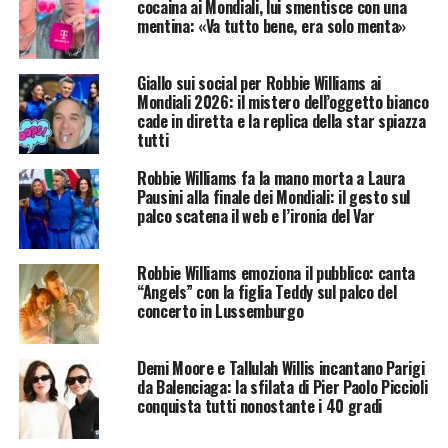
cocaina ai Mondiali, lui smentisce con una
mentina: «Va tutto bene, era solo menta»
Giallo sui social per Robbie Williams ai
Mondiali 2026: il mistero dell’oggetto bianco
cade in diretta e la replica della star spiazza
tutti
Robbie Williams fa la mano morta a Laura
Pausini alla finale dei Mondiali: il gesto sul
palco scatena il web e l’ironia del Var
Robbie Williams emoziona il pubblico: canta
“Angels” con la figlia Teddy sul palco del
concerto in Lussemburgo
Demi Moore e Tallulah Willis incantano Parigi
da Balenciaga: la sfilata di Pier Paolo Piccioli
conquista tutti nonostante i 40 gradi