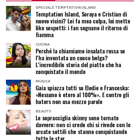
rosa fino alla porta d’ingresso.
ad approvare.
SPECIALE TEMPTATION ISLAND
Temptation Island, Soraya e Cristian di
Molto tempo dopo, secondo Ferrara, Asia gli
nuovo vicini? Lei fa mea culpa, lui mette
Anche le richieste economiche di Margot
avrebbe spiegato che cominciava a tradire una
like sospetti: i fan sognano il ritorno di
Robbie, protagonista e produttrice del film,
fiamma
persona proprio quando sentiva di
vengono considerate molto elevate, anche se
innamorarsene. Un ricordo privato che il regista
CUCINA
l’importo esatto non è stato reso noto. Warner
Perché la chiamiamo insalata russa se
restituisce senza romanticismo consolatorio,
l’ha inventata un cuoco belga?
avrebbe presentato diverse offerte negli ultimi
trasformandolo nell’ennesima scena sospesa
L’incredibile storia del piatto che ha
mesi, comprendendo aumenti di cachet e
conquistato il mondo
tra passione e abbandono.
partecipazioni agli incassi, ma le parti non hanno
MUSICA
ancora trovato un’intesa. La società, dal canto
Pasolini, Roma e la rinascita sopra
Gaia spiazza tutti su Elodie e Franceska:
suo, sostiene che l’ultima proposta sia stata
«Nessuno è etero al 100%». E contro gli
Napoli
haters non usa mezze parole
respinta senza ricevere una controfferta.
BEAUTY
Tra i maestri di Ferrara occupa un posto
Le sopracciglia skinny sono tornate
Il tempo stringe: a dicembre i diritti
davvero: non ci crede chi si rivede con le
centrale Pier Paolo Pasolini. A New York scoprì
Il
tornano a Mattel
arcate sottili che stanno conquistando
Decameron
e rimase folgorato da quel cinema
tutte le star