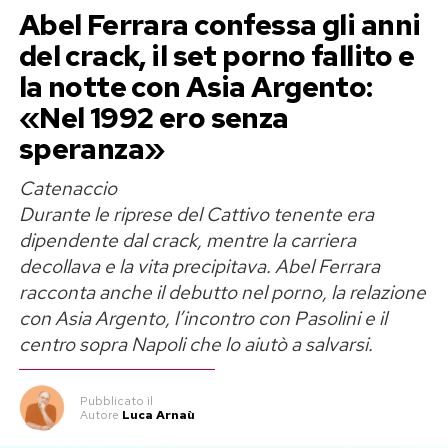
Abel Ferrara confessa gli anni
domani. Chi segue da vicino la carriera
del crack, il set porno fallito e
dell’artista sa bene quanto Crowe abbia sempre
la notte con Asia Argento:
vissuto il proprio corpo come uno strumento di
«Nel 1992 ero senza
lavoro, pronto a prendere o perdere decine di
speranza»
chili a seconda delle esigenze del copione. Dalle
calorie accumulate per pellicole come
Nessuna
Catenaccio
verità
o
Un’ottima annata
, fino agli sforzi fisici
Durante le riprese del Cattivo tenente era
estremi richiesti dalle produzioni d’azione,
dipendente dal crack, mentre la carriera
l’attore non si è mai tirato indietro di fronte alle
decollava e la vita precipitava. Abel Ferrara
esigenze di scena.
racconta anche il debutto nel porno, la relazione
con Asia Argento, l’incontro con Pasolini e il
Questa volta, però, la svolta sembra rispondere
centro sopra Napoli che lo aiutò a salvarsi.
a una motivazione strettamente personale.
Secondo quanto riportato da diverse testate di
Pubblicato
il
Autore
Luca Arnaù
settore e confermato dalle immagini scattate