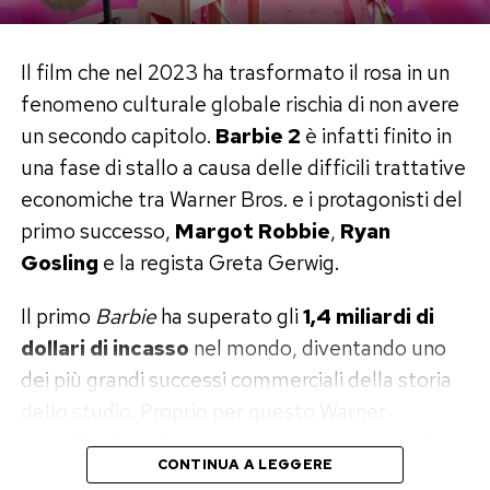
Il debutto, del resto, aveva già avuto qualcosa
di perfettamente ferrariano. A 24 anni diresse il
Il film che nel 2023 ha trasformato il rosa in un
film pornografico
9 Lives of a Wet Pussy
,
fenomeno culturale globale rischia di non avere
racimolando corrente dai lampioni e affidandosi
un secondo capitolo.
Barbie 2
è infatti finito in
a un attore che, secondo il suo racconto, si rivelò
una fase di stallo a causa delle difficili trattative
inadatto e fuggì dalla scala antincendio. Il porno
economiche tra Warner Bros. e i protagonisti del
non era la sua strada, ma quel set improvvisato
primo successo,
Margot Robbie
,
Ryan
diventò la sua prima vera scuola di cinema.
Gosling
e la regista Greta Gerwig.
La notte con Asia Argento e la scia
Il primo
Barbie
ha superato gli
1,4 miliardi di
di petali
dollari di incasso
nel mondo, diventando uno
dei più grandi successi commerciali della storia
Nel racconto trova spazio anche Asia Argento,
dello studio. Proprio per questo Warner
scelta per interpretare Sandii in
New Rose Hotel
.
vorrebbe dare il via al sequel il prima possibile.
Ferrara ricorda che l’attrice gli telefonò
CONTINUA A LEGGERE
Ma convincere il cast a tornare si sta rivelando