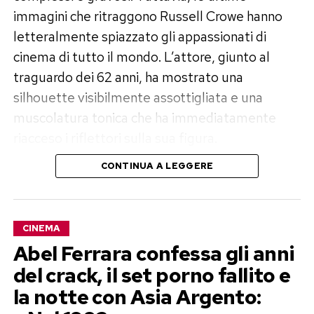
immagini che ritraggono Russell Crowe hanno
letteralmente spiazzato gli appassionati di
cinema di tutto il mondo. L’attore, giunto al
traguardo dei 62 anni, ha mostrato una
silhouette visibilmente assottigliata e una
muscolatura tonica che ha immediatamente
riacceso i riflettori sulla sua figura.
CONTINUA A LEGGERE
Un percorso di trasformazione
lontano dai riflettori
CINEMA
Il cambiamento non è arrivato dall’oggi al
Abel Ferrara confessa gli anni
domani. Chi segue da vicino la carriera
del crack, il set porno fallito e
dell’artista sa bene quanto Crowe abbia sempre
la notte con Asia Argento:
vissuto il proprio corpo come uno strumento di