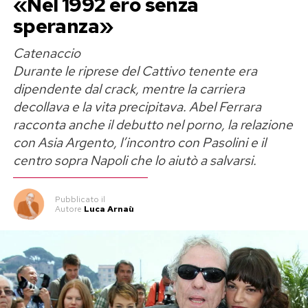
«Nel 1992 ero senza
lavoro, pronto a prendere o perdere decine di
speranza»
chili a seconda delle esigenze del copione. Dalle
calorie accumulate per pellicole come
Nessuna
Catenaccio
verità
o
Un’ottima annata
, fino agli sforzi fisici
Durante le riprese del Cattivo tenente era
estremi richiesti dalle produzioni d’azione,
dipendente dal crack, mentre la carriera
l’attore non si è mai tirato indietro di fronte alle
decollava e la vita precipitava. Abel Ferrara
esigenze di scena.
racconta anche il debutto nel porno, la relazione
con Asia Argento, l’incontro con Pasolini e il
Questa volta, però, la svolta sembra rispondere
centro sopra Napoli che lo aiutò a salvarsi.
a una motivazione strettamente personale.
Secondo quanto riportato da diverse testate di
Pubblicato
il
Autore
Luca Arnaù
settore e confermato dalle immagini scattate
durante i suoi recenti soggiorni estivi e gli
impegni musicali con la sua band, l’attore ha
intrapreso un programma di allenamento
rigoroso, abbinato a un regime alimentare