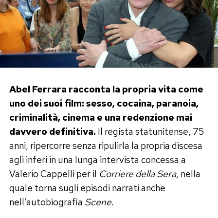
bilanciato. Il risultato è una forma fisica ritrovata
che ha stupito persino i dietologi dei VIP.
La reazione del pubblico e l’effetto
nostalgia sui social
Come prevedibile, la rete ha reagito con
Abel Ferrara racconta la propria vita come
un’ondata di entusiasmo travolgente. I
uno dei suoi film: sesso, cocaina, paranoia,
commenti sotto i post e le foto pubblicate dai
criminalità, cinema e una redenzione mai
paparazzi si sono moltiplicati a ritmo di record,
davvero definitiva.
Il regista statunitense, 75
con centinaia di migliaia di utenti pronti a
anni, ripercorre senza ripulirla la propria discesa
tracciare paragoni con il celebre ruolo di
agli inferi in una lunga intervista concessa a
Massimo Decimo Meridio. Tra memi irons,
Valerio Cappelli per il
Corriere della Sera
, nella
messaggi di supporto e complimenti per la
quale torna sugli episodi narrati anche
costanza dimostrata, la trasformazione di
nell’autobiografia
Scene
.
Crowe è diventata in breve tempo uno dei temi