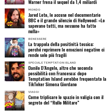
Warner frena il sequel da 1,4 miliardi
dall’altra il passaparola che continua a sostenere
le porto con orgoglio»
il kolossal di Christopher Nolan.
MONDO
Jared Leto, le accuse nel documentario
Tra i passaggi più personali dell’intervista c’è
BBC e il grande silenzio di Hollywood: «Lo
quello dedicato al rapporto con il proprio corpo.
Post Views:
223
sapevano tutti, ma nessuno ha fatto
Pilar Fogliati ricorda l’esperienza sul palco del
nulla»
Festival di Sanremo e un messaggio ricevuto sui
BENESSERE
La trappola della positività tossica:
social che l’ha profondamente colpita.
perché reprimere le emozioni negative ci
rende solo più fragili
Una ragazza di 17 anni l’ha ringraziata per aver
SPECIALE TEMPTATION ISLAND
trasmesso un messaggio di body positivity. Non
Danilo D’Angelo, altro che seconda
per il fisico, ma per le sue orecchie a sventola.
possibilità con Francesca: dopo
Temptation Island avrebbe frequentato la
«Lei si riferiva alle mie orecchie a sventola»,
TikToker Simona Giordano
racconta sorridendo.
VIAGGI
Come triplicare lo spazio in valigia con il
segreto del “Rullo Militare”
Alla domanda se oggi abbia fatto pace con
quella caratteristica fisica che da bambina