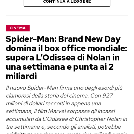
CONTINUA A LEGGERE
Ma convincere il cast a tornare si sta rivelando
molto più complicato del previsto.
Ryan Gosling vuole 20 milioni di
CINEMA
Spider-Man: Brand New Day
dollari
domina il box office mondiale:
Secondo le indiscrezioni pubblicate dalla stampa
supera L’Odissea di Nolan in
americana, il nodo principale riguarda il
una settimana e punta ai 2
compenso di Ryan Gosling. L’attore, candidato
miliardi
all’Oscar per l’interpretazione di Ken, avrebbe
Il nuovo Spider-Man firma uno degli esordi più
chiesto
20 milioni di dollari
per riprendere il
clamorosi della storia del cinema. Con 927
ruolo. Una cifra che il CEO di Warner Bros.
milioni di dollari raccolti in appena una
Discovery, David Zaslav, non sarebbe disposto
settimana, il film Marvel sorpassa gli incassi
ad approvare.
accumulati da L’Odissea di Christopher Nolan in
tre settimane e, secondo gli analisti, potrebbe
Anche le richieste economiche di Margot