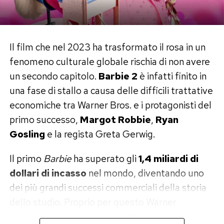
Il film che nel 2023 ha trasformato il rosa in un
fenomeno culturale globale rischia di non avere
un secondo capitolo.
Barbie 2
è infatti finito in
una fase di stallo a causa delle difficili trattative
economiche tra Warner Bros. e i protagonisti del
primo successo,
Margot Robbie
,
Ryan
Gosling
e la regista Greta Gerwig.
Il primo
Barbie
ha superato gli
1,4 miliardi di
dollari di incasso
nel mondo, diventando uno
dei più grandi successi commerciali della storia
dello studio. Proprio per questo Warner
vorrebbe dare il via al sequel il prima possibile.