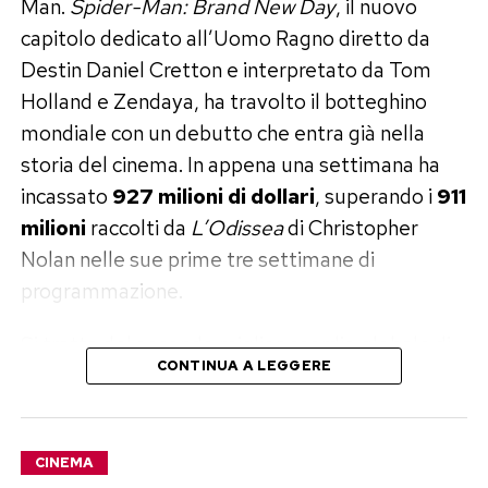
Man.
Spider-Man: Brand New Day
, il nuovo
Gerwig
entro dicembre 2026
. Se ciò non
capitolo dedicato all’Uomo Ragno diretto da
accadrà, i diritti per realizzare nuovi adattamenti
Destin Daniel Cretton e interpretato da Tom
cinematografici di Barbie torneranno alla
Holland e Zendaya, ha travolto il botteghino
Mattel, proprietaria del celebre marchio.
mondiale con un debutto che entra già nella
storia del cinema. In appena una settimana ha
In quel caso lo studio perderebbe il controllo del
incassato
927 milioni di dollari
, superando i
911
progetto e un eventuale nuovo film potrebbe
milioni
raccolti da
L’Odissea
di Christopher
essere sviluppato da un’altra casa di produzione,
Nolan nelle sue prime tre settimane di
senza utilizzare la continuità narrativa costruita
programmazione.
dal primo capitolo.
Si tratta del secondo miglior esordio globale di
Greta Gerwig ha già un’idea, ma
CONTINUA A LEGGERE
sempre dopo
Avengers: Endgame
e
aspetta le firme
dell’apertura più importante del 2026. Un
risultato che conferma quanto il personaggio
A rendere ancora più complessa la situazione c’è
CINEMA
Marvel continui a rappresentare una delle
Greta Gerwig. La regista e il co-sceneggiatore