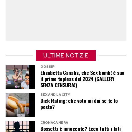
chiese se fosse pronta.
Alla fine il ruolo non arrivò, anche se Sorrentino
le lasciò un commento che ancora oggi ricorda
con ironia.
«Aggiunse che gli piacevano molto le mie
ULTIME NOTIZIE
orecchie a sventola. Non mi prese».
GOSSIP
Elisabetta Canalis, che Sex bomb! è suo
L’ironia come arma per affrontare
il primo topless del 2024 (GALLERY
SENZA CENSURA!)
la vita
SEX AND LA CITY
Dick Rating: che voto mi dai se te lo
Sempre nell’intervista al
Corriere della Sera
,
posto?
Pilar Fogliati racconta come l’ironia sia diventata
il suo modo di affrontare le difficoltà.
CRONACA NERA
Bossetti è innocente? Ecco tutti i lati