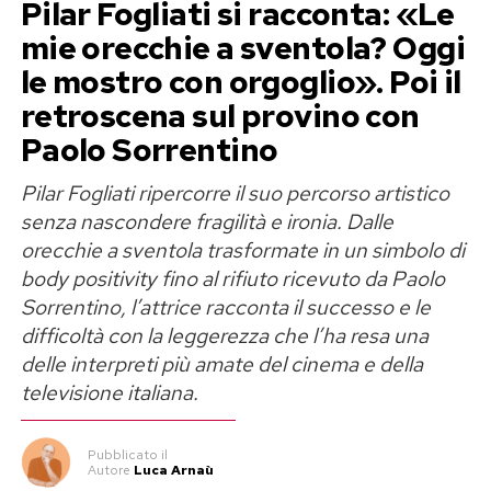
Pilar Fogliati si racconta: «Le
proprietà cinematografiche più forti al mondo.
Noah Baumbach avrebbero già elaborato
mie orecchie a sventola? Oggi
un’idea per il sequel, ma non intendono
Spider-Man vola grazie ai mercati
le mostro con orgoglio». Poi il
svilupparla né presentarla ufficialmente finché
internazionali
retroscena sul provino con
tutti gli accordi con Warner non saranno definiti.
Paolo Sorrentino
Una posizione che rafforza il loro peso nelle
A impressionare non è soltanto il risultato
trattative.
Pilar Fogliati ripercorre il suo percorso artistico
complessivo, ma soprattutto la distribuzione
senza nascondere fragilità e ironia. Dalle
degli incassi. Negli Stati Uniti e in Canada il film
Dopo il trionfo del primo
Barbie
, nessuno dei
orecchie a sventola trasformate in un simbolo di
ha raccolto
355 milioni di dollari
, una cifra
protagonisti era vincolato da contratti per più
body positivity fino al rifiuto ricevuto da Paolo
enorme ma inferiore al contributo arrivato dal
film. Una scelta che oggi si sta trasformando in
Sorrentino, l’attrice racconta il successo e le
resto del mondo. Sono infatti i
66 mercati
difficoltà con la leggerezza che l’ha resa una
un boomerang per lo studio, costretto a
internazionali
ad avere fatto la differenza,
delle interpreti più amate del cinema e della
negoziare da zero con tutti i nomi che hanno
portando nelle casse di Sony e Marvel altri
572
televisione italiana.
contribuito al successo del fenomeno
milioni di dollari
.
cinematografico più redditizio degli ultimi anni.
Pubblicato
il
La Cina ha avuto un ruolo determinante con
121
Autore
Luca Arnaù