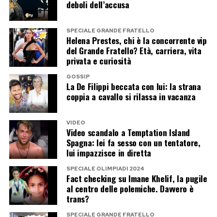
«Sono una che sfugge il conflitto, quando arriva
deboli dell’accusa
mi viene da ridere», spiega. Un atteggiamento
che, come dice lei stessa, la porta spesso a
SPECIALE GRANDE FRATELLO
Helena Prestes, chi è la concorrente vip
«buttarla in caciara», trasformando anche le
del Grande Fratello? Età, carriera, vita
situazioni più complicate in occasioni per
privata e curiosità
sorridere.
GOSSIP
La De Filippi beccata con lui: la strana
È forse proprio questa capacità di alternare
coppia a cavallo si rilassa in vacanza
leggerezza e profondità ad aver conquistato il
pubblico. Personaggi sofisticati o popolari,
VIDEO
Video scandalo a Temptation Island
commedia o dramma, Pilar Fogliati continua a
Spagna: lei fa sesso con un tentatore,
costruire una carriera personale, senza
lui impazzisce in diretta
rinunciare a quella spontaneità che oggi
SPECIALE OLIMPIADI 2024
Fact checking su Imane Khelif, la pugile
considera la sua forza più grande.
al centro delle polemiche. Davvero è
trans?
Post Views:
255
SPECIALE GRANDE FRATELLO