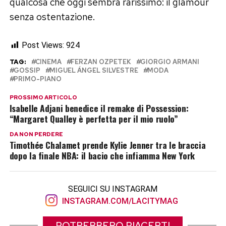
qualcosa che oggi sembra rarissimo: il glamour
senza ostentazione.
Post Views:
924
TAG:
CINEMA
FERZAN OZPETEK
GIORGIO ARMANI
GOSSIP
MIGUEL ÁNGEL SILVESTRE
MODA
PRIMO-PIANO
PROSSIMO ARTICOLO
Isabelle Adjani benedice il remake di Possession:
“Margaret Qualley è perfetta per il mio ruolo”
DA NON PERDERE
Timothée Chalamet prende Kylie Jenner tra le braccia
dopo la finale NBA: il bacio che infiamma New York
SEGUICI SU INSTAGRAM
INSTAGRAM.COM/LACITYMAG
POTREBBERO PIACERTI