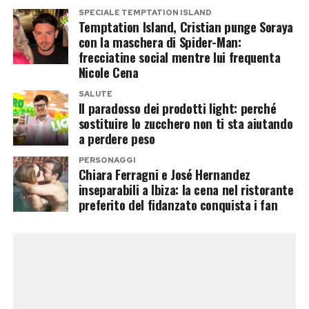
SPECIALE TEMPTATION ISLAND
poteva rappresentare un complesso, la risposta
Temptation Island, Cristian punge Soraya
è netta.
con la maschera di Spider-Man:
frecciatine social mentre lui frequenta
Nicole Cena
«Esco sempre con la coda di cavallo, quindi direi
di sì».
SALUTE
Il paradosso dei prodotti light: perché
sostituire lo zucchero non ti sta aiutando
Il no di Paolo Sorrentino che non ha
a perdere peso
dimenticato
PERSONAGGI
Chiara Ferragni e José Hernandez
Non sono mancati i momenti difficili. Tra questi,
inseparabili a Ibiza: la cena nel ristorante
preferito del fidanzato conquista i fan
Pilar Fogliati ricorda un provino sostenuto per
Youth
di Paolo Sorrentino.
Il regista le consegnò poche battute da
imparare al momento, senza mostrarle la scena
completa né il copione. Dopo pochi minuti le