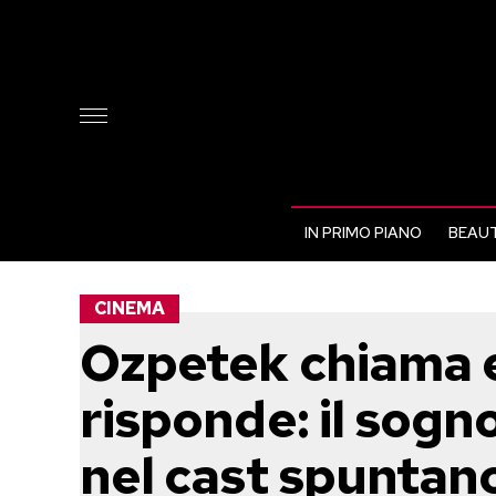
IN PRIMO PIANO
BEAUT
CINEMA
Ozpetek chiama 
risponde: il sogno
nel cast spuntan