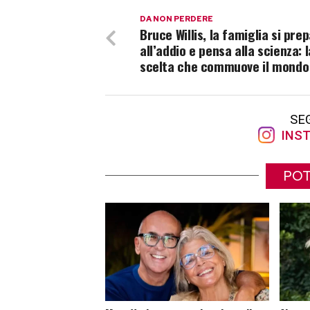
DA NON PERDERE
Bruce Willis, la famiglia si pre
all’addio e pensa alla scienza: l
scelta che commuove il mondo
SE
INST
POT