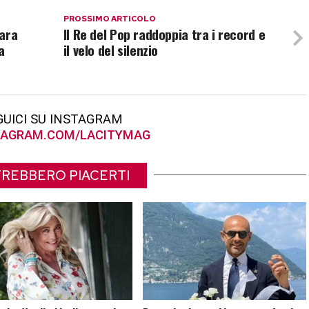
PROSSIMO ARTICOLO
para
Il Re del Pop raddoppia tra i record e
a
il velo del silenzio
GUICI SU INSTAGRAM
AGRAM.COM/LACITYMAG
REBBERO PIACERTI