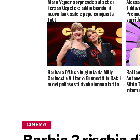
Mara Venier sorprende sul set di
Alessan
Ferzan Özpetek: addio biondo, il
il dilu
nuovo look sale e pepe conquista
Premio
tutti
sorrid
Barbara D’Urso in giuria da Milly
Raffae
Carlucci e Vittorio Brumotti in Rai: i
Antonel
nuovi palinsesti rivoluzionano tutto
Silvia 
interv
CINEMA
Barbie 2 rischia d