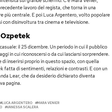
 intensità sul grande schermo. C’è Mara Venier,
precedente lavoro del regista, che torna in una
 più centrale. E poi Luca Argentero, volto popolare
i con disinvoltura tra cinema e televisione.
n Ozpetek
casuale: il 25 dicembre. Un periodo in cui il pubblico
ggi in cui riconoscersi o da cui lasciarsi sorprendere.
di inserirsi proprio in questo spazio, con quella
 fatta di sentimenti, relazioni e contrasti. E con un
nda Lear, che da desiderio dichiarato diventa
va pagina.
LUCA ARGENTERO
MARA VENIER
NO
VANESSA SCALERA