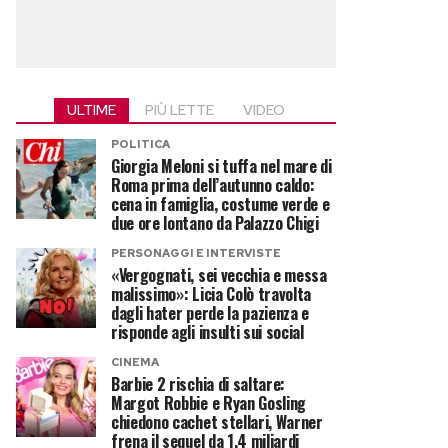
ULTIME
PIÙ LETTE
VIDEO
POLITICA
Giorgia Meloni si tuffa nel mare di
Roma prima dell’autunno caldo:
cena in famiglia, costume verde e
due ore lontano da Palazzo Chigi
PERSONAGGI E INTERVISTE
«Vergognati, sei vecchia e messa
malissimo»: Licia Colò travolta
dagli hater perde la pazienza e
risponde agli insulti sui social
CINEMA
Barbie 2 rischia di saltare:
Margot Robbie e Ryan Gosling
chiedono cachet stellari, Warner
frena il sequel da 1,4 miliardi