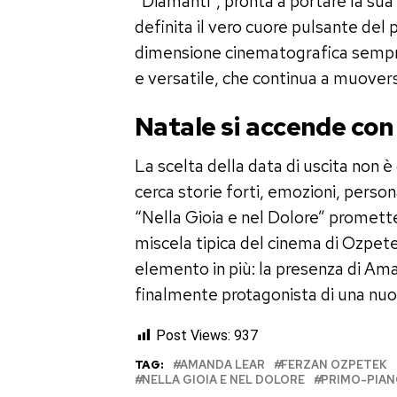
“Diamanti”, pronta a portare la sua
definita il vero cuore pulsante del 
dimensione cinematografica sempre
e versatile, che continua a muovers
Natale si accende co
La scelta della data di uscita non è 
cerca storie forti, emozioni, persona
“Nella Gioia e nel Dolore” promette 
miscela tipica del cinema di Ozpetek
elemento in più: la presenza di Ama
finalmente protagonista di una nuo
Post Views:
937
TAG:
AMANDA LEAR
FERZAN OZPETEK
NELLA GIOIA E NEL DOLORE
PRIMO-PIA