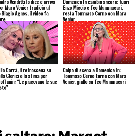
dro Venditti lo dice e arriva
Domenica In cambia ancora: fuori
vio: Mara Venier fradicia al
Enzo Miccio e Teo Mammucari,
 Biagio Agnes, il video fa
resta Tommaso Cerno con Mara
ere
Venier
lla Carrà, il retroscena su
Colpo di scena a Domenica In:
la Clerici e la stima per
Tommaso Cerno torna con Mara
Toffanin: “Le piacevano le sue
Venier, giallo su Teo Mammucari
iste”
i saltare: Margot