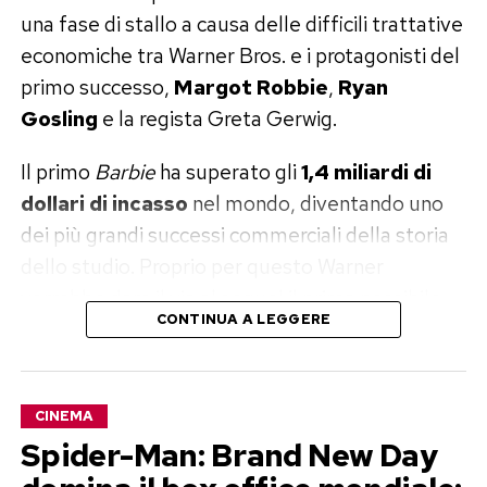
una fase di stallo a causa delle difficili trattative
economiche tra Warner Bros. e i protagonisti del
primo successo,
Margot Robbie
,
Ryan
Gosling
e la regista Greta Gerwig.
Il primo
Barbie
ha superato gli
1,4 miliardi di
dollari di incasso
nel mondo, diventando uno
dei più grandi successi commerciali della storia
dello studio. Proprio per questo Warner
vorrebbe dare il via al sequel il prima possibile.
CONTINUA A LEGGERE
Ma convincere il cast a tornare si sta rivelando
molto più complicato del previsto.
Ryan Gosling vuole 20 milioni di
CINEMA
Spider-Man: Brand New Day
dollari