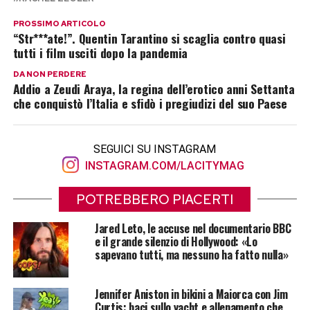
PROSSIMO ARTICOLO
“Str***ate!”. Quentin Tarantino si scaglia contro quasi
tutti i film usciti dopo la pandemia
DA NON PERDERE
Addio a Zeudi Araya, la regina dell’erotico anni Settanta
che conquistò l’Italia e sfidò i pregiudizi del suo Paese
SEGUICI SU INSTAGRAM
INSTAGRAM.COM/LACITYMAG
POTREBBERO PIACERTI
Jared Leto, le accuse nel documentario BBC
e il grande silenzio di Hollywood: «Lo
sapevano tutti, ma nessuno ha fatto nulla»
Jennifer Aniston in bikini a Maiorca con Jim
Curtis: baci sullo yacht e allenamento che