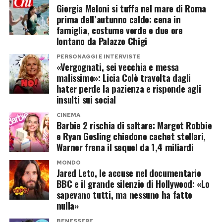
Giorgia Meloni si tuffa nel mare di Roma
avvicinandosi rapidamente ai due milioni di
anche un curioso episodio durante le riprese,
prima dell’autunno caldo: cena in
spettatori.
quando un assistente avvisava il regista via
famiglia, costume verde e due ore
radiolina persino mentre lei era andata in bagno.
lontano da Palazzo Chigi
Alle sue spalle resiste proprio
L’Odissea
, che
PERSONAGGI E INTERVISTE
continua a richiamare pubblico dopo tre
L’attrice sottolinea anche il valore del servizio
«Vergognati, sei vecchia e messa
malissimo»: Licia Colò travolta dagli
settimane di programmazione e resta uno dei
pubblico: «Sento molto il fatto di lavorare per
hater perde la pazienza e risponde agli
fenomeni cinematografici dell’estate. Il
Rai 1, il servizio pubblico, il dover piacere a
insulti sui social
confronto tra i due film, però, sembra destinato
bambini, adulti e nonni».
CINEMA
a proseguire ancora a lungo: da una parte il
Barbie 2 rischia di saltare: Margot Robbie
«Le mie orecchie a sventola? Oggi
richiamo universale del supereroe Marvel,
e Ryan Gosling chiedono cachet stellari,
Warner frena il sequel da 1,4 miliardi
dall’altra il passaparola che continua a sostenere
le porto con orgoglio»
il kolossal di Christopher Nolan.
MONDO
Jared Leto, le accuse nel documentario
Tra i passaggi più personali dell’intervista c’è
BBC e il grande silenzio di Hollywood: «Lo
quello dedicato al rapporto con il proprio corpo.
Post Views:
224
sapevano tutti, ma nessuno ha fatto
Pilar Fogliati ricorda l’esperienza sul palco del
nulla»
Festival di Sanremo e un messaggio ricevuto sui
BENESSERE