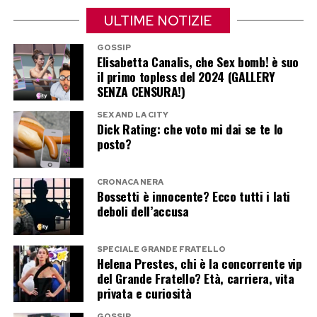
«Aggiunse che gli piacevano molto le mie
ULTIME NOTIZIE
orecchie a sventola. Non mi prese».
GOSSIP
Elisabetta Canalis, che Sex bomb! è suo
L’ironia come arma per affrontare
il primo topless del 2024 (GALLERY
SENZA CENSURA!)
la vita
SEX AND LA CITY
Dick Rating: che voto mi dai se te lo
Sempre nell’intervista al
Corriere della Sera
,
posto?
Pilar Fogliati racconta come l’ironia sia diventata
il suo modo di affrontare le difficoltà.
CRONACA NERA
Bossetti è innocente? Ecco tutti i lati
«Sono una che sfugge il conflitto, quando arriva
deboli dell’accusa
mi viene da ridere», spiega. Un atteggiamento
che, come dice lei stessa, la porta spesso a
SPECIALE GRANDE FRATELLO
Helena Prestes, chi è la concorrente vip
«buttarla in caciara», trasformando anche le
del Grande Fratello? Età, carriera, vita
situazioni più complicate in occasioni per
privata e curiosità
sorridere.
GOSSIP