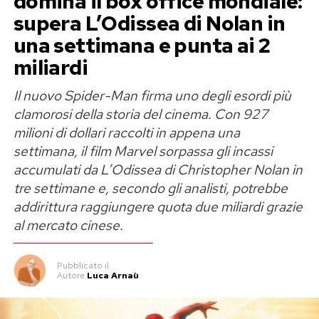
domina il box office mondiale:
Secondo le indiscrezioni pubblicate dalla stampa
supera L’Odissea di Nolan in
americana, il nodo principale riguarda il
una settimana e punta ai 2
compenso di Ryan Gosling. L’attore, candidato
miliardi
all’Oscar per l’interpretazione di Ken, avrebbe
Il nuovo Spider-Man firma uno degli esordi più
chiesto
20 milioni di dollari
per riprendere il
clamorosi della storia del cinema. Con 927
ruolo. Una cifra che il CEO di Warner Bros.
milioni di dollari raccolti in appena una
Discovery, David Zaslav, non sarebbe disposto
settimana, il film Marvel sorpassa gli incassi
ad approvare.
accumulati da L’Odissea di Christopher Nolan in
tre settimane e, secondo gli analisti, potrebbe
Anche le richieste economiche di Margot
addirittura raggiungere quota due miliardi grazie
Robbie, protagonista e produttrice del film,
al mercato cinese.
vengono considerate molto elevate, anche se
l’importo esatto non è stato reso noto. Warner
Pubblicato
il
avrebbe presentato diverse offerte negli ultimi
Autore
Luca Arnaù
mesi, comprendendo aumenti di cachet e