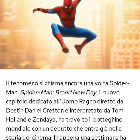
partecipazioni agli incassi, ma le parti non hanno
ancora trovato un’intesa. La società, dal canto
suo, sostiene che l’ultima proposta sia stata
respinta senza ricevere una controfferta.
Il tempo stringe: a dicembre i diritti
tornano a Mattel
La questione è diventata ancora più delicata per
una ragione contrattuale. Warner Bros. deve
Il fenomeno si chiama ancora una volta Spider-
chiudere un accordo con il cast e con Greta
Man.
Spider-Man: Brand New Day
, il nuovo
Gerwig
entro dicembre 2026
. Se ciò non
capitolo dedicato all’Uomo Ragno diretto da
accadrà, i diritti per realizzare nuovi adattamenti
Destin Daniel Cretton e interpretato da Tom
cinematografici di Barbie torneranno alla
Holland e Zendaya, ha travolto il botteghino
Mattel, proprietaria del celebre marchio.
mondiale con un debutto che entra già nella
storia del cinema. In appena una settimana ha