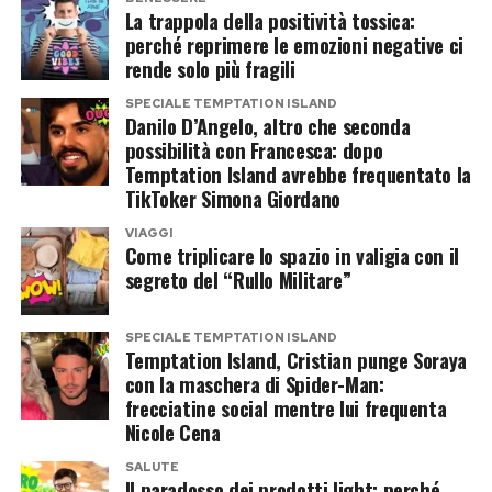
La trappola della positività tossica:
social che l’ha profondamente colpita.
perché reprimere le emozioni negative ci
rende solo più fragili
Una ragazza di 17 anni l’ha ringraziata per aver
SPECIALE TEMPTATION ISLAND
trasmesso un messaggio di body positivity. Non
Danilo D’Angelo, altro che seconda
per il fisico, ma per le sue orecchie a sventola.
possibilità con Francesca: dopo
Temptation Island avrebbe frequentato la
«Lei si riferiva alle mie orecchie a sventola»,
TikToker Simona Giordano
racconta sorridendo.
VIAGGI
Come triplicare lo spazio in valigia con il
segreto del “Rullo Militare”
Alla domanda se oggi abbia fatto pace con
quella caratteristica fisica che da bambina
SPECIALE TEMPTATION ISLAND
poteva rappresentare un complesso, la risposta
Temptation Island, Cristian punge Soraya
è netta.
con la maschera di Spider-Man:
frecciatine social mentre lui frequenta
Nicole Cena
«Esco sempre con la coda di cavallo, quindi direi
di sì».
SALUTE
Il paradosso dei prodotti light: perché