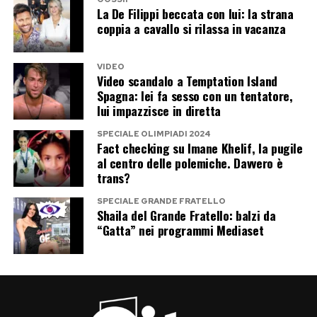
La De Filippi beccata con lui: la strana
È forse proprio questa capacità di alternare
coppia a cavallo si rilassa in vacanza
leggerezza e profondità ad aver conquistato il
pubblico. Personaggi sofisticati o popolari,
VIDEO
Video scandalo a Temptation Island
commedia o dramma, Pilar Fogliati continua a
Spagna: lei fa sesso con un tentatore,
costruire una carriera personale, senza
lui impazzisce in diretta
rinunciare a quella spontaneità che oggi
SPECIALE OLIMPIADI 2024
Fact checking su Imane Khelif, la pugile
considera la sua forza più grande.
al centro delle polemiche. Davvero è
trans?
Post Views:
257
SPECIALE GRANDE FRATELLO
Shaila del Grande Fratello: balzi da
“Gatta” nei programmi Mediaset