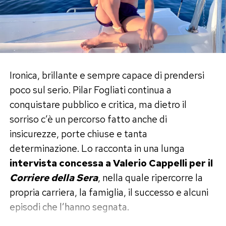
Secondo
Variety
, se il passaparola dovesse
mantenersi ai livelli dell’esordio,
Spider-Man:
Brand New Day
avrebbe tutte le carte in regola
per avvicinarsi addirittura ai
2 miliardi di dollari
d’incasso complessivo.
Ironica, brillante e sempre capace di prendersi
poco sul serio. Pilar Fogliati continua a
L’Odissea non crolla e continua la
conquistare pubblico e critica, ma dietro il
sua corsa
sorriso c’è un percorso fatto anche di
insicurezze, porte chiuse e tanta
Il confronto con
L’Odissea
non racconta però
determinazione. Lo racconta in una lunga
una sconfitta per Christopher Nolan. Il kolossal
intervista concessa a Valerio Cappelli per il
tratto dal poema di Omero continua infatti a
Corriere della Sera
, nella quale ripercorre la
registrare una tenuta eccezionale al botteghino
propria carriera, la famiglia, il successo e alcuni
e ha ormai superato i
900 milioni di dollari
episodi che l’hanno segnata.
globali dopo tre settimane, confermandosi uno