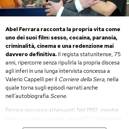
La reazione del pubblico e l’effetto
nostalgia sui social
Come prevedibile, la rete ha reagito con
Abel Ferrara racconta la propria vita come
un’ondata di entusiasmo travolgente. I
uno dei suoi film: sesso, cocaina, paranoia,
commenti sotto i post e le foto pubblicate dai
criminalità, cinema e una redenzione mai
paparazzi si sono moltiplicati a ritmo di record,
davvero definitiva.
Il regista statunitense, 75
con centinaia di migliaia di utenti pronti a
anni, ripercorre senza ripulirla la propria discesa
tracciare paragoni con il celebre ruolo di
agli inferi in una lunga intervista concessa a
Massimo Decimo Meridio. Tra memi irons,
Valerio Cappelli per il
Corriere della Sera
, nella
messaggi di supporto e complimenti per la
quale torna sugli episodi narrati anche
costanza dimostrata, la trasformazione di
nell’autobiografia
Scene
.
Crowe è diventata in breve tempo uno dei temi
Ferrara non cerca attenuanti. Nel 1992, mentre
più discussi della cultura pop contemporanea.
girava
Il cattivo tenente
, uno dei film destinati a
Non mancano le speculazioni su possibili nuovi
consacrarlo, era dipendente dal crack. La