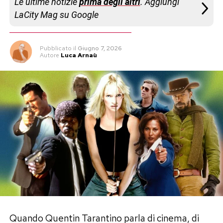
Le ultime notizie
prima degli altri
. Aggiungi
LaCity Mag su Google
Pubblicato
il
Giugno 7, 2026
Autore
Luca Arnaù
Quando Quentin Tarantino parla di cinema, di