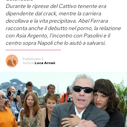
verità
o
Un’ottima annata
, fino agli sforzi fisici
Durante le riprese del Cattivo tenente era
estremi richiesti dalle produzioni d’azione,
dipendente dal crack, mentre la carriera
l’attore non si è mai tirato indietro di fronte alle
decollava e la vita precipitava. Abel Ferrara
esigenze di scena.
racconta anche il debutto nel porno, la relazione
con Asia Argento, l’incontro con Pasolini e il
Questa volta, però, la svolta sembra rispondere
centro sopra Napoli che lo aiutò a salvarsi.
a una motivazione strettamente personale.
Secondo quanto riportato da diverse testate di
Pubblicato
il
Autore
Luca Arnaù
settore e confermato dalle immagini scattate
durante i suoi recenti soggiorni estivi e gli
impegni musicali con la sua band, l’attore ha
intrapreso un programma di allenamento
rigoroso, abbinato a un regime alimentare
bilanciato. Il risultato è una forma fisica ritrovata
che ha stupito persino i dietologi dei VIP.