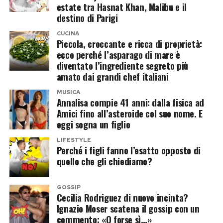
trasformandolo nell’ennesima scena sospesa
estate tra Hasnat Khan, Malibu e il
mesi, comprendendo aumenti di cachet e
destino di Parigi
tra passione e abbandono.
partecipazioni agli incassi, ma le parti non hanno
CUCINA
ancora trovato un’intesa. La società, dal canto
Pasolini, Roma e la rinascita sopra
Piccola, croccante e ricca di proprietà:
suo, sostiene che l’ultima proposta sia stata
ecco perché l’asparago di mare è
Napoli
diventato l’ingrediente segreto più
respinta senza ricevere una controfferta.
amato dai grandi chef italiani
Tra i maestri di Ferrara occupa un posto
Il tempo stringe: a dicembre i diritti
MUSICA
Annalisa compie 41 anni: dalla fisica ad
centrale Pier Paolo Pasolini. A New York scoprì
Il
tornano a Mattel
Amici fino all’asteroide col suo nome. E
Decameron
e rimase folgorato da quel cinema
oggi sogna un figlio
libero e anticonvenzionale. Dopo l’omicidio del
La questione è diventata ancora più delicata per
LIFESTYLE
1975, Pasolini entrò definitivamente nel suo
Perché i figli fanno l’esatto opposto di
una ragione contrattuale. Warner Bros. deve
pantheon, fino al film del 2014 interpretato da
quello che gli chiediamo?
chiudere un accordo con il cast e con Greta
Willem Dafoe.
Gerwig
entro dicembre 2026
. Se ciò non
GOSSIP
accadrà, i diritti per realizzare nuovi adattamenti
Cecilia Rodriguez di nuovo incinta?
La rinascita personale di Ferrara avvenne invece
Ignazio Moser scatena il gossip con un
cinematografici di Barbie torneranno alla
in Italia. Dopo essersi trasferito a Roma nei primi
commento: «O forse sì…»