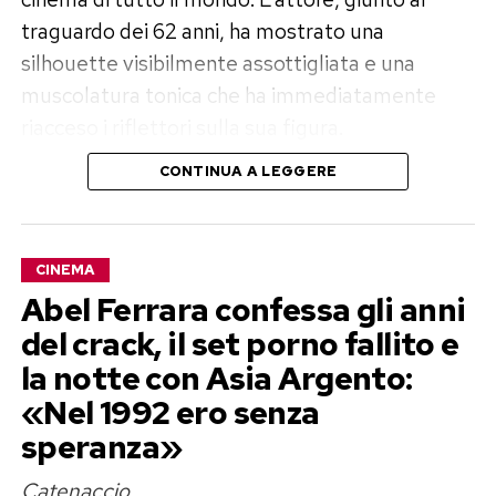
traguardo dei 62 anni, ha mostrato una
silhouette visibilmente assottigliata e una
muscolatura tonica che ha immediatamente
riacceso i riflettori sulla sua figura.
CONTINUA A LEGGERE
Un percorso di trasformazione
lontano dai riflettori
CINEMA
Il cambiamento non è arrivato dall’oggi al
Abel Ferrara confessa gli anni
domani. Chi segue da vicino la carriera
del crack, il set porno fallito e
dell’artista sa bene quanto Crowe abbia sempre
la notte con Asia Argento:
vissuto il proprio corpo come uno strumento di
«Nel 1992 ero senza
lavoro, pronto a prendere o perdere decine di
speranza»
chili a seconda delle esigenze del copione. Dalle
calorie accumulate per pellicole come
Nessuna
Catenaccio