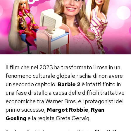
accende una sigaretta. Mentre il cinema
indipendente americano lo celebrava insieme a
registi come Spike Lee e i fratelli Coen, lui
descrive oggi quegli anni come una condizione
«senza speranza».
Il debutto, del resto, aveva già avuto qualcosa
di perfettamente ferrariano. A 24 anni diresse il
Il film che nel 2023 ha trasformato il rosa in un
film pornografico
9 Lives of a Wet Pussy
,
fenomeno culturale globale rischia di non avere
racimolando corrente dai lampioni e affidandosi
un secondo capitolo.
Barbie 2
è infatti finito in
a un attore che, secondo il suo racconto, si rivelò
una fase di stallo a causa delle difficili trattative
inadatto e fuggì dalla scala antincendio. Il porno
economiche tra Warner Bros. e i protagonisti del
non era la sua strada, ma quel set improvvisato
primo successo,
Margot Robbie
,
Ryan
diventò la sua prima vera scuola di cinema.
Gosling
e la regista Greta Gerwig.
La notte con Asia Argento e la scia