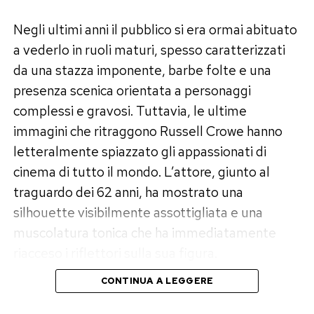
Negli ultimi anni il pubblico si era ormai abituato
a vederlo in ruoli maturi, spesso caratterizzati
da una stazza imponente, barbe folte e una
presenza scenica orientata a personaggi
complessi e gravosi. Tuttavia, le ultime
immagini che ritraggono Russell Crowe hanno
letteralmente spiazzato gli appassionati di
cinema di tutto il mondo. L’attore, giunto al
traguardo dei 62 anni, ha mostrato una
silhouette visibilmente assottigliata e una
muscolatura tonica che ha immediatamente
riacceso i riflettori sulla sua figura.
CONTINUA A LEGGERE
Un percorso di trasformazione