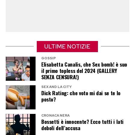
negoziare da zero con tutti i nomi che hanno
contribuito al successo del fenomeno
cinematografico più redditizio degli ultimi anni.
Post Views:
203
ULTIME NOTIZIE
GOSSIP
Elisabetta Canalis, che Sex bomb! è suo
il primo topless del 2024 (GALLERY
SENZA CENSURA!)
SEX AND LA CITY
Dick Rating: che voto mi dai se te lo
posto?
CRONACA NERA
Bossetti è innocente? Ecco tutti i lati
deboli dell’accusa