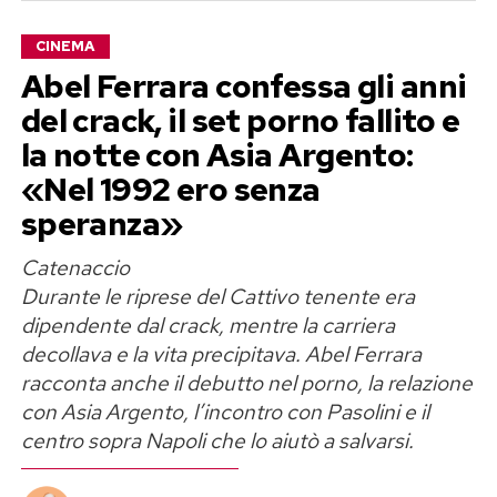
lontano dai riflettori
CINEMA
Il cambiamento non è arrivato dall’oggi al
Abel Ferrara confessa gli anni
domani. Chi segue da vicino la carriera
del crack, il set porno fallito e
dell’artista sa bene quanto Crowe abbia sempre
la notte con Asia Argento:
vissuto il proprio corpo come uno strumento di
«Nel 1992 ero senza
lavoro, pronto a prendere o perdere decine di
speranza»
chili a seconda delle esigenze del copione. Dalle
calorie accumulate per pellicole come
Nessuna
Catenaccio
verità
o
Un’ottima annata
, fino agli sforzi fisici
Durante le riprese del Cattivo tenente era
estremi richiesti dalle produzioni d’azione,
dipendente dal crack, mentre la carriera
l’attore non si è mai tirato indietro di fronte alle
decollava e la vita precipitava. Abel Ferrara
esigenze di scena.
racconta anche il debutto nel porno, la relazione
con Asia Argento, l’incontro con Pasolini e il
Questa volta, però, la svolta sembra rispondere
centro sopra Napoli che lo aiutò a salvarsi.
a una motivazione strettamente personale.