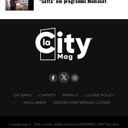
“Gatta” nei programmi Mediaset
CHI SIAMO
CONTATTI
PRIVACY
COOKIE POLICY
DISCLAIMER
GESTISCI PREFERENZE COOKIE
Lacitymag.it - Tutti i colori della cronaca | DIEMMECOM® Società