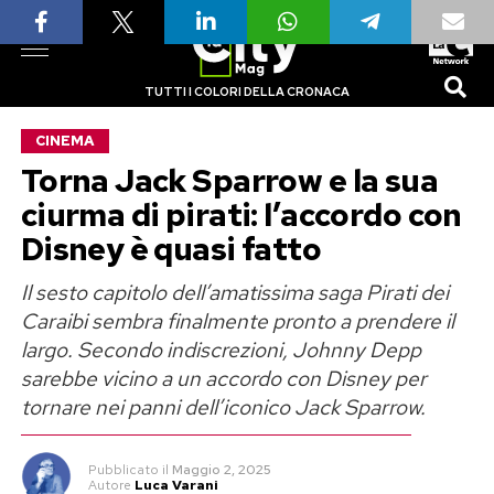
TUTTI I COLORI DELLA CRONACA
CINEMA
Torna Jack Sparrow e la sua
ciurma di pirati: l’accordo con
Disney è quasi fatto
Il sesto capitolo dell’amatissima saga Pirati dei
Caraibi sembra finalmente pronto a prendere il
largo. Secondo indiscrezioni, Johnny Depp
sarebbe vicino a un accordo con Disney per
tornare nei panni dell’iconico Jack Sparrow.
Pubblicato
il
Maggio 2, 2025
Autore
Luca Varani