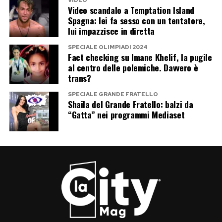
VIDEO
Video scandalo a Temptation Island
fascino internazionale del lago di Como. Justin
Spagna: lei fa sesso con un tentatore,
Bieber, Selena Gomez, Jessica Alba e Dua Lipa
lui impazzisce in diretta
hanno recentemente raccontato altre località
SPECIALE OLIMPIADI 2024
italiane ai propri fan. Ora tocca a J.Lo, che ha
Fact checking su Imane Khelif, la pugile
al centro delle polemiche. Davvero è
concentrato in pochi giorni una quantità
trans?
impressionante di immagini, luoghi e
SPECIALE GRANDE FRATELLO
suggestioni.
Shaila del Grande Fratello: balzi da
“Gatta” nei programmi Mediaset
Il suo viaggio non nasce come campagna
promozionale, e forse proprio per questo
funziona meglio. Jennifer Lopez non invita
ufficialmente nessuno a visitare l’Italia: mostra
semplicemente quanto si diverte a farlo. E
davanti a 240 milioni di follower, vale più di
qualsiasi slogan.