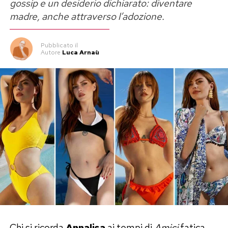
gossip e un desiderio dichiarato: diventare
madre, anche attraverso l’adozione.
Pubblicato
il
Autore
Luca Arnaù
Chi si ricorda
Annalisa
ai tempi di
Amici
fatica