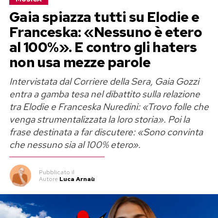
cresce a Carcare, in Val Bormida. Studia canto,
Gaia spiazza tutti su Elodie e
chitarra classica e flauto traverso fin da
Franceska: «Nessuno è etero
bambina, ma per anni porta avanti anche un
al 100%». E contro gli haters
percorso molto diverso: quello scientifico.
non usa mezze parole
Si laurea in fisica e, prima di sfondare nella
Intervistata dal Corriere della Sera, Gaia Gozzi
musica, lavora anche come barista. Poi arriva la
entra a gamba tesa nel dibattito sulla relazione
svolta con la decima edizione di
Amici
di Maria
tra Elodie e Franceska Nuredini: «Trovo folle che
De Filippi, dove si classifica seconda.
venga strumentalizzata la loro storia». Poi la
frase destinata a far discutere: «Sono convinta
Da lì comincia il percorso che la porta più volte a
che nessuno sia al 100% etero».
Sanremo, da
Scintille
a
Sinceramente
, passando
per brani diventati centrali nella sua discografia.
Pubblicato
il
Autore
Luca Arnaù
Dai tormentoni all’asteroide della
Nasa