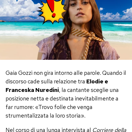
Negli ultimi anni Annalisa ha vissuto una vera
esplosione pop.
Bellissima
,
Mon Amour
,
Disco
Paradise
ed
Euphoria
hanno consolidato la sua
immagine di regina dei tormentoni e le hanno
regalato una lunga serie di certificazioni.
Ma nella sua biografia c’è anche un dettaglio
quasi surreale: nel 2024 la Nasa ha intitolato un
Gaia Gozzi non gira intorno alle parole. Quando il
asteroide ad Annalisa.
discorso cade sulla relazione tra
Elodie e
Franceska Nuredini
, la cantante sceglie una
Il corpo celeste si chiama
20014 Annalisa
, con
posizione netta e destinata inevitabilmente a
una motivazione che riassume perfettamente il
far rumore: «Trovo folle che venga
personaggio: laureata in fisica, ma capace di
strumentalizzata la loro storia».
lasciare il segno soprattutto nella musica.
Nel corso di una lunga intervista al
Corriere della