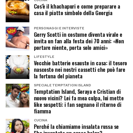
Cos’è il khachapuri e come preparare a
con cui entrano le canzoni. E quando le chiedono
casa il piatto simbolo della Georgia
di Elodie e Franceska, non prova neppure a
restare nel mezzo.
PERSONAGGI E INTERVISTE
Gerry Scotti in costume diventa virale e
La risposta è chiarissima: l’amore non dovrebbe
invita un fan alla festa dei 70 anni: «Non
portare niente, porta solo amici»
essere il problema. Il problema, semmai, è tutto
il rumore che ancora riesce a scatenare.
LIFESTYLE
Vecchie batterie esauste in casa: il tesoro
nascosto nei nostri cassetti che può fare
Post Views:
112
la fortuna del pianeta
Dal Cenacolo alla gondola: il Grand
SPECIALE TEMPTATION ISLAND
Tour di J.Lo
Temptation Island, Soraya e Cristian di
nuovo vicini? Lei fa mea culpa, lui mette
like sospetti: i fan sognano il ritorno di
A Milano, Jennifer Lopez ha visitato il Cenacolo
fiamma
accompagnata dal direttore della Pinacoteca di
CUCINA
Brera. A Siena si è fatta immortalare in Piazza
Perché la chiamiamo insalata russa se
del Campo, mentre a Venezia ha scelto
l’ha inventata un cuoco belga?