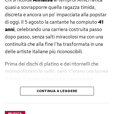
quasi a sovrapporre quella ragazza timida,
discreta e ancora un po’ impacciata alla popstar
di oggi. Il 5 agosto la cantante ha compiuto
41
anni
, celebrando una carriera costruita passo
dopo passo, senza salti miracolosi ma con una
continuità che alla fine l’ha trasformata in una
delle artiste italiane più riconoscibili.
Prima dei dischi di platino e dei ritornelli che
monopolizzano le radio, però, c’erano una laurea
in fisica, il lavoro da barista e una gavetta
musicale fatta di band, concorsi e tentativi.
CONTINUA A LEGGERE
Annalisa, dalla fisica ad Amici
Annalisa Scarrone nasce a Savona nel 1985 e
MUSICA