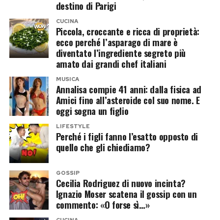
destino di Parigi
dalla loro parte, senza cercare formule
inventarsi nulla. Visita città d’arte, assaggia
CUCINA
diplomatiche. E il fatto che a farlo sia una
specialità italiane, si lascia fotografare davanti ai
Piccola, croccante e ricca di proprietà:
collega molto vicina al mondo musicale di Elodie
ecco perché l’asparago di mare è
monumenti e mostra tutto ai suoi follower.
diventato l’ingrediente segreto più
rende le sue parole ancora più destinate a
Nessun messaggio istituzionale, nessuna
amato dai grandi chef italiani
circolare.
grafica patinata: soltanto la normale vita da
MUSICA
superstar in vacanza, che normale naturalmente
Annalisa compie 41 anni: dalla fisica ad
Gaia Gozzi, tra musica e
non è.
Amici fino all’asteroide col suo nome. E
oggi sogna un figlio
dichiarazioni senza filtri
L’effetto promozionale, però, appare
LIFESTYLE
Perché i figli fanno l’esatto opposto di
immediato. Ogni tappa alimenta articoli, video,
L’intervista doveva partire da
Bossanova
, ma
quello che gli chiediamo?
ricerche online e fantasie di viaggio. E mentre
Gaia conferma ancora una volta di non essere
qualcuno si domanda quanto possa costare
un’artista interessata soltanto a parlare di
GOSSIP
replicare il suo itinerario, l’Italia incassa una
musica.
Cecilia Rodriguez di nuovo incinta?
Ignazio Moser scatena il gossip con un
pubblicità internazionale difficilmente
commento: «O forse sì…»
Sessualità, libertà individuale e pregiudizi
quantificabile.
entrano nel discorso con la stessa naturalezza
CUCINA