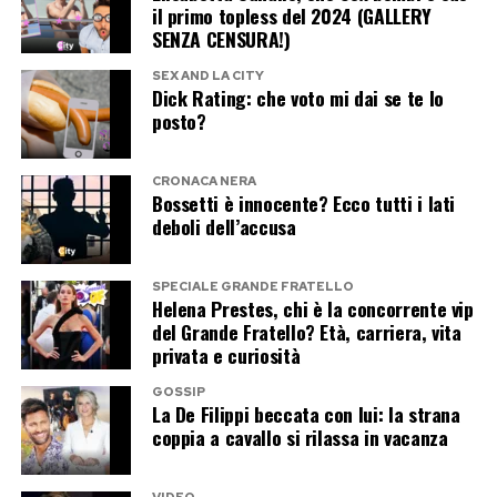
il primo topless del 2024 (GALLERY
americano, ma anche figli vestiti senza troppi
SENZA CENSURA!)
pensieri e quell’aria tipica delle vacanze familiari
SEX AND LA CITY
organizzate dai genitori e sopportate dai
Dick Rating: che voto mi dai se te lo
posto?
ragazzi.
Jennifer Lopez, la migliore
CRONACA NERA
Bossetti è innocente? Ecco tutti i lati
pubblicità per l’Italia
deboli dell’accusa
L’Italia resta una delle mete turistiche più
SPECIALE GRANDE FRATELLO
desiderate al mondo, ma la concorrenza
Helena Prestes, chi è la concorrente vip
del Grande Fratello? Età, carriera, vita
internazionale non consente di dormire sugli
privata e curiosità
allori. Per questo il viaggio di Jennifer Lopez
GOSSIP
assume un valore che va oltre il semplice gossip
La De Filippi beccata con lui: la strana
estivo.
coppia a cavallo si rilassa in vacanza
George Clooney ha contribuito per anni al