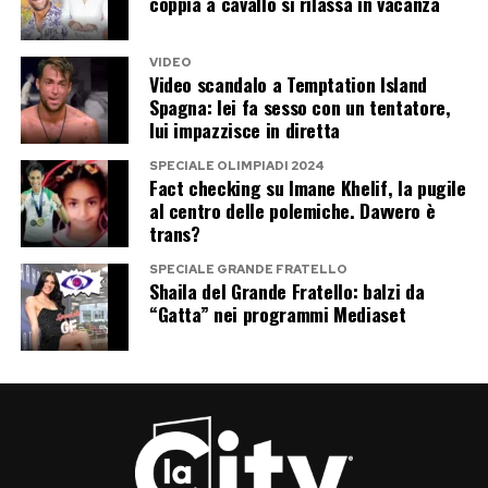
coppia a cavallo si rilassa in vacanza
restare nel mezzo.
La risposta è chiarissima: l’amore non dovrebbe
VIDEO
Video scandalo a Temptation Island
essere il problema. Il problema, semmai, è tutto
Spagna: lei fa sesso con un tentatore,
lui impazzisce in diretta
il rumore che ancora riesce a scatenare.
SPECIALE OLIMPIADI 2024
Fact checking su Imane Khelif, la pugile
Post Views:
211
al centro delle polemiche. Davvero è
trans?
SPECIALE GRANDE FRATELLO
Shaila del Grande Fratello: balzi da
“Gatta” nei programmi Mediaset