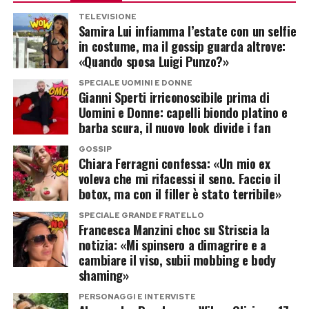
Franceska. Per Gaia il problema non è la coppia,
Tra le curiosità della sua vita c’è anche il
Post Views:
198
TELEVISIONE
ma l’attenzione morbosa che ancora oggi si
Samira Lui infiamma l’estate con un selfie
rapporto con l’alimentazione. Da anni Annalisa
concentra sull’orientamento sessuale delle
in costume, ma il gossip guarda altrove:
segue una dieta quasi completamente
«Quando sposa Luigi Punzo?»
persone.
vegetariana.
SPECIALE UOMINI E DONNE
La cantante non sembra comprendere perché
Gianni Sperti irriconoscibile prima di
Ha raccontato di aver progressivamente
Uomini e Donne: capelli biondo platino e
una storia sentimentale debba trasformarsi in
eliminato la carne dopo essere cresciuta a
barba scura, il nuovo look divide i fan
terreno di scontro soltanto perché coinvolge
stretto contatto con gli animali dei nonni. Il
GOSSIP
due donne. E infatti allarga subito il discorso,
Chiara Ferragni confessa: «Un mio ex
pesce, invece, è rimasto nella sua dieta.
mettendo a confronto quella indignazione con
voleva che mi rifacessi il seno. Faccio il
botox, ma con il filler è stato terribile»
ben altre tragedie.
Una scelta personale che lei stessa ha sempre
SPECIALE GRANDE FRATELLO
raccontato senza trasformarla in una bandiera
«Tanta indignazione per un amore,
Francesca Manzini choc su Striscia la
ideologica: vive e lascia vivere, ma considera gli
notizia: «Mi spinsero a dimagrire e a
poca per l’odio»
cambiare il viso, subii mobbing e body
allevamenti intensivi un problema legato
shaming»
soprattutto all’eccesso e allo spreco.
«Tanta indignazione per un amore e veramente
PERSONAGGI E INTERVISTE