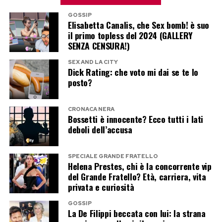
collega molto vicina al mondo musicale di Elodie
GOSSIP
rende le sue parole ancora più destinate a
Elisabetta Canalis, che Sex bomb! è suo
circolare.
il primo topless del 2024 (GALLERY
SENZA CENSURA!)
Gaia Gozzi, tra musica e
SEX AND LA CITY
Dick Rating: che voto mi dai se te lo
dichiarazioni senza filtri
posto?
L’intervista doveva partire da
Bossanova
, ma
CRONACA NERA
Gaia conferma ancora una volta di non essere
Bossetti è innocente? Ecco tutti i lati
deboli dell’accusa
un’artista interessata soltanto a parlare di
musica.
SPECIALE GRANDE FRATELLO
Helena Prestes, chi è la concorrente vip
Sessualità, libertà individuale e pregiudizi
del Grande Fratello? Età, carriera, vita
entrano nel discorso con la stessa naturalezza
privata e curiosità
con cui entrano le canzoni. E quando le chiedono
GOSSIP
La De Filippi beccata con lui: la strana
di Elodie e Franceska, non prova neppure a