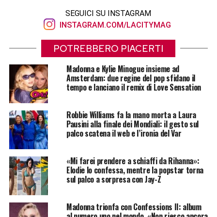
SEGUICI SU INSTAGRAM
INSTAGRAM.COM/LACITYMAG
POTREBBERO PIACERTI
Madonna e Kylie Minogue insieme ad
Amsterdam: due regine del pop sfidano il
tempo e lanciano il remix di Love Sensation
Robbie Williams fa la mano morta a Laura
Pausini alla finale dei Mondiali: il gesto sul
palco scatena il web e l’ironia del Var
«Mi farei prendere a schiaffi da Rihanna»:
Elodie lo confessa, mentre la popstar torna
sul palco a sorpresa con Jay-Z
Madonna trionfa con Confessions II: album
al numero uno nel mondo, «Non riesco ancora