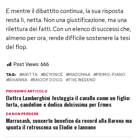
E mentre il dibattito continua, la sua risposta
resta lì, netta. Non una giustificazione, ma una
rilettura dei fatti. Con un elenco di successi che,
almeno per ora, rende difficile sostenere la tesi
del flop.
Post Views:
666
TAG:
ANITTA
BEYONCÉ
MADONNA
PRIMO-PIANO
RIHANNA
SNOOP DOGG
THE WEEKND
PROSSIMO ARTICOLO
Elettra Lamborghini festeggia il cavallo come un figlio:
torta, candeline e dedica dolcissima per Ermes
DA NON PERDERE
Marracash, concerto benefico da record alla Barona ma
spunta il retroscena su Elodie e Iannone