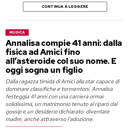
a Cala Granu, una delle zone più riservate di
CONTINUA A LEGGERE
Porto Cervo. Con loro, secondo quanto racconta
il settimanale
Chi
, ci sarebbero soltanto la tata
e l’assistente personale del cantante.
MUSICA
Una piccolissima comitiva familiare e un’estate
Annalisa compie 41 anni: dalla
senza eccessi, pensata soprattutto per
fisica ad Amici fino
consentire a Fedez di recuperare le forze.
all’asteroide col suo nome. E
Persino davanti alle acque più invitanti della
oggi sogna un figlio
Sardegna, infatti, il rapper avrebbe preferito
Dalla ragazza timida di Amici alla star capace di
ascoltare il proprio corpo invece del richiamo del
dominare classifiche e tormentoni. Annalisa
mare.
festeggia 41 anni con una carriera ormai
solidissima, un matrimonio tenuto al riparo dal
Fedez in Sardegna dopo il nuovo
gossip e un desiderio dichiarato: diventare
ricovero
madre, anche attraverso l’adozione.