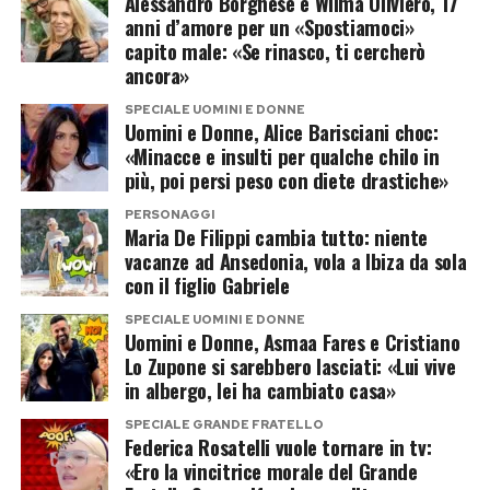
Alessandro Borghese e Wilma Oliviero, 17
poca indignazione per l’odio che sta dilagando,
La crisi prima del successo
anni d’amore per un «Spostiamoci»
per le guerre, per i bambini morti», dice Gaia.
definitivo
capito male: «Se rinasco, ti cercherò
ancora»
Il suo ragionamento è semplice e volutamente
Dietro la trasformazione in popstar c’è stata
SPECIALE UOMINI E DONNE
provocatorio: mentre sui social si scatenano
Uomini e Donne, Alice Barisciani choc:
anche una fase meno brillante. Annalisa ha
discussioni infinite per due persone che stanno
«Minacce e insulti per qualche chilo in
raccontato di aver attraversato momenti di
più, poi persi peso con diete drastiche»
insieme, eventi ben più drammatici sembrano
sconforto quando la carriera sembrava non
spesso scorrere via con maggiore indifferenza.
PERSONAGGI
decollare come sperato.
Maria De Filippi cambia tutto: niente
vacanze ad Ansedonia, vola a Ibiza da sola
«Se l’amore crea così tanta rabbia, allora siamo
con il figlio Gabriele
La parola chiave, per lei, è sempre stata una:
in un momento veramente difficile della storia
pazienza.
SPECIALE UOMINI E DONNE
dell’umanità», conclude.
Uomini e Donne, Asmaa Fares e Cristiano
Lo Zupone si sarebbero lasciati: «Lui vive
Ha continuato a lavorare anche quando i risultati
Parole che spostano la questione dal gossip al
in albergo, lei ha cambiato casa»
tardavano ad arrivare, convinta che il duro lavoro
modo in cui il pubblico reagisce a ciò che vede,
SPECIALE GRANDE FRATELLO
prima o poi avrebbe pagato. E alla fine così è
Federica Rosatelli vuole tornare in tv:
soprattutto online.
stato.
«Ero la vincitrice morale del Grande