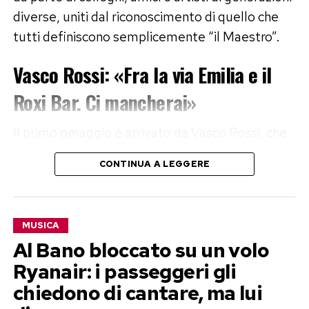
diverse, uniti dal riconoscimento di quello che
tutti definiscono semplicemente “il Maestro”.
Vasco Rossi: «Fra la via Emilia e il
Roxi Bar. Ci mancherai»
Il primo omaggio è arrivato da Vasco Rossi, che
ha scelto una citazione destinata a entrare nella
CONTINUA A LEGGERE
memoria collettiva: «Abbiamo respirato la
stessa aria. Fra la via Emilia… e il Roxi Bar». Il
rocker di Zocca ha ricordato Guccini come «il
MUSICA
grande Maestro», sottolineando come, pur
Al Bano bloccato su un volo
appartenendo a generazioni diverse, entrambi
Ryanair: i passeggeri gli
abbiano raccontato la stessa Emilia e la stessa
chiedono di cantare, ma lui
autenticità.