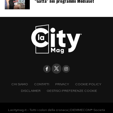
un classico dell’automobilismo nel futuro; per il
“Gatta” nei programmi Mediaset
momento è riuscita soprattutto a riportare Ed
Sheeran davanti a uno dei più antichi ostacoli
della vita moderna: una pratica amministrativa
compilata male.
Post Views:
203
CHI SIAMO
CONTATTI
PRIVACY
COOKIE POLICY
DISCLAIMER
GESTISCI PREFERENZE COOKIE
Lacitymag.it - Tutti i colori della cronaca | DIEMMECOM® Società