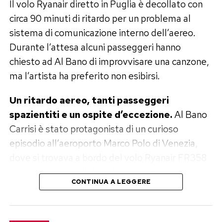
Il volo Ryanair diretto in Puglia è decollato con
emiliano come «un vero poeta», capace di
circa 90 minuti di ritardo per un problema al
trasformare ogni incontro in un racconto.
sistema di comunicazione interno dell’aereo.
Antonello Venditti ha invece scritto: «Hai
Durante l’attesa alcuni passeggeri hanno
lasciato questo mondo infame. Ci mancherai»,
chiesto ad Al Bano di improvvisare una canzone,
citando uno dei versi più celebri dell’amico.
ma l’artista ha preferito non esibirsi.
Fiorella Mannoia ha affidato il suo addio a una
Un ritardo aereo, tanti passeggeri
sola frase, tanto essenziale quanto dolorosa:
spazientiti e un ospite d’eccezione.
Al Bano
«Oggi siamo tutti un po’ più soli. Ciao Cirano».
Carrisi è stato protagonista di un curioso
episodio all’aeroporto Marco Polo di Venezia,
Il ricordo di Cristiano De André,
dove si trovava a bordo del volo Ryanair FR358
Finardi e Zucchero
diretto a Brindisi. Il decollo, previsto per le 10 del
CONTINUA A LEGGERE
mattino del 2 agosto, è slittato di circa un’ora e
Tra gli omaggi più intensi c’è quello di Cristiano
mezza a causa di un inconveniente tecnico.
De André, che ha accostato Guccini al padre
Fabrizio: «Come mio padre ha rappresentato