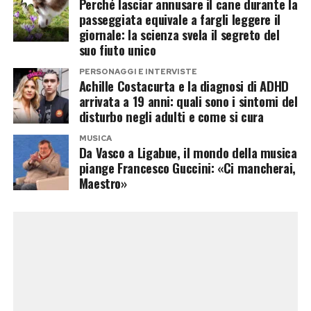
Perché lasciar annusare il cane durante la
ha definito un «autentico equivoco
passeggiata equivale a fargli leggere il
giornale: la scienza svela il segreto del
amministrativo». L’officina gli avrebbe
suo fiuto unico
assicurato di possedere polizze professionali
PERSONAGGI E INTERVISTE
complete per i veicoli custoditi e sottoposti a
Achille Costacurta e la diagnosi di ADHD
lavorazione. Sheeran era quindi convinto che
arrivata a 19 anni: quali sono i sintomi del
disturbo negli adulti e come si cura
quella copertura fosse sufficiente anche per la
sua Aston Martin.
MUSICA
Da Vasco a Ligabue, il mondo della musica
piange Francesco Guccini: «Ci mancherai,
L’artista ha precisato di non aver tentato
Maestro»
deliberatamente di eludere la legge e ha
chiesto scusa per aver impegnato le risorse del
tribunale. Ha inoltre affermato di non aver mai
ricevuto la proposta iniziale della DVLA per
chiudere il caso attraverso il pagamento di una
sanzione amministrativa: qualora ne fosse stato