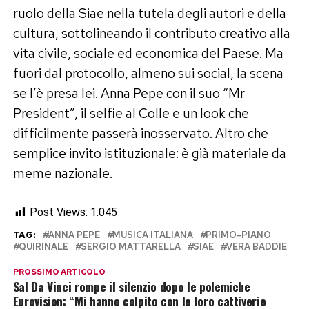
ruolo della Siae nella tutela degli autori e della
cultura, sottolineando il contributo creativo alla
vita civile, sociale ed economica del Paese. Ma
fuori dal protocollo, almeno sui social, la scena
se l’è presa lei. Anna Pepe con il suo “Mr
President”, il selfie al Colle e un look che
difficilmente passerà inosservato. Altro che
semplice invito istituzionale: è già materiale da
meme nazionale.
Post Views:
1.045
TAG:
ANNA PEPE
MUSICA ITALIANA
PRIMO-PIANO
QUIRINALE
SERGIO MATTARELLA
SIAE
VERA BADDIE
PROSSIMO ARTICOLO
Sal Da Vinci rompe il silenzio dopo le polemiche
Eurovision: “Mi hanno colpito con le loro cattiverie