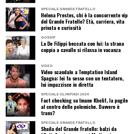
Single Justice Procedure
, il sistema
britannico utilizzato per esaminare reati minori
SPECIALE GRANDE FRATELLO
Helena Prestes, chi è la concorrente vip
senza un’udienza tradizionale. La pratica può
del Grande Fratello? Età, carriera, vita
essere assegnata a qualsiasi tribunale
privata e curiosità
competente del Paese, indipendentemente dal
GOSSIP
La De Filippi beccata con lui: la strana
luogo nel quale si è verificata la violazione.
coppia a cavallo si rilassa in vacanza
Sheeran non era certamente solo. Nella stessa
settimana, altre 1.451 persone in Inghilterra e
VIDEO
Video scandalo a Temptation Island
Galles sono state condannate per aver
Spagna: lei fa sesso con un tentatore,
lui impazzisce in diretta
mantenuto veicoli privi dell’assicurazione
richiesta.
SPECIALE OLIMPIADI 2024
Fact checking su Imane Khelif, la pugile
al centro delle polemiche. Davvero è
La differenza è che poche di loro stavano
trans?
trasformando una Aston Martin del 1966 in
SPECIALE GRANDE FRATELLO
un’auto elettrica. L’operazione voleva portare
Shaila del Grande Fratello: balzi da