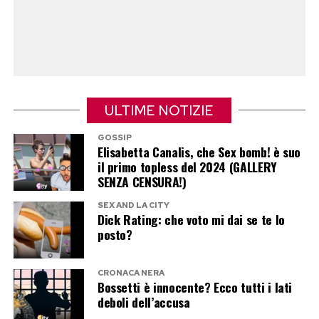
informato, ha assicurato, avrebbe versato
immediatamente la somma richiesta.
Nel frattempo, il veicolo è stato formalmente
dichiarato fuori circolazione attraverso una
notifica SORN presentata il primo febbraio. Una
ULTIME NOTIZIE
lettera dell’officina a sostegno della versione di
Sheeran sarebbe stata inviata al tribunale, ma
GOSSIP
Elisabetta Canalis, che Sex bomb! è suo
non risultava presente nel sistema e il
il primo topless del 2024 (GALLERY
magistrato non ha potuto prenderla in
SENZA CENSURA!)
considerazione.
SEX AND LA CITY
Dick Rating: che voto mi dai se te lo
posto?
Una pratica rapida per un reato
minore
CRONACA NERA
Bossetti è innocente? Ecco tutti i lati
Il caso è stato trattato il 31 luglio attraverso la
deboli dell’accusa