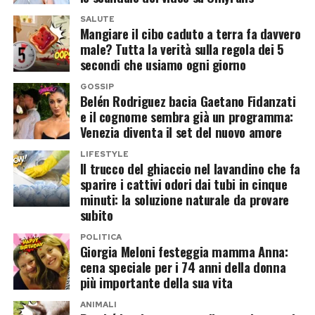
risultava coperta dall’assicurazione obbligatoria.
SALUTE
Mangiare il cibo caduto a terra fa davvero
Il fatto che fosse ferma, smontata e lontana
male? Tutta la verità sulla regola dei 5
dalla strada non è bastato a evitare il
secondi che usiamo ogni giorno
procedimento.
GOSSIP
Belén Rodriguez bacia Gaetano Fidanzati
In una lettera inviata al tribunale, Sheeran ha
e il cognome sembra già un programma:
Venezia diventa il set del nuovo amore
spiegato di non aver avuto «in alcun momento il
possesso fisico né il controllo pratico del
LIFESTYLE
Il trucco del ghiaccio nel lavandino che fa
veicolo» e ha sostenuto che la mancanza della
sparire i cattivi odori dai tubi in cinque
polizza non avrebbe creato alcun rischio per gli
minuti: la soluzione naturale da provare
altri utenti della strada.
subito
POLITICA
«Pensavo fosse coperta
Giorgia Meloni festeggia mamma Anna:
cena speciale per i 74 anni della donna
dall’assicurazione dell’officina»
più importante della sua vita
ANIMALI
Il cantante ha attribuito l’accaduto a quello che