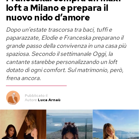
Jennifer Lopez batte la Venere di
loft a Milano e prepara il
“Open to Meraviglia”
nuovo nido d’amore
Dopo un’estate trascorsa tra baci, tuffi e
Il confronto con la discussa campagna “Open to
paparazzate, Elodie e Franceska preparano il
Meraviglia” viene quasi spontaneo. Due estati
grande passo della convivenza in una casa più
dopo la Venere di Botticelli trasformata in
spaziosa. Secondo il settimanale Oggi, la
influencer, al suo posto arriva J.Lo in carne,
cantante starebbe personalizzando un loft
ossa, cappelli a falda larga e guardaroba
dotato di ogni comfort. Sul matrimonio, però,
studiato nei minimi dettagli.
frena ancora.
La differenza è che Jennifer Lopez non deve
Pubblicato
il
inventarsi nulla. Visita città d’arte, assaggia
Autore
Luca Arnaù
specialità italiane, si lascia fotografare davanti ai
monumenti e mostra tutto ai suoi follower.
Nessun messaggio istituzionale, nessuna
grafica patinata: soltanto la normale vita da