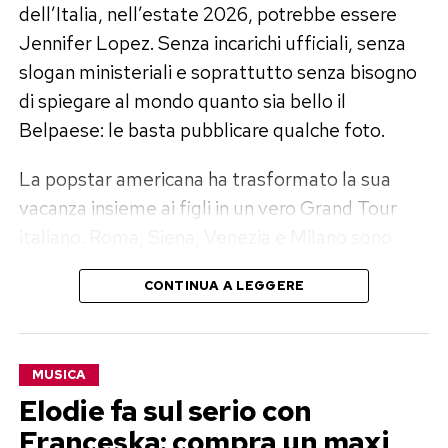
dell’Italia, nell’estate 2026, potrebbe essere
Jennifer Lopez. Senza incarichi ufficiali, senza
slogan ministeriali e soprattutto senza bisogno
di spiegare al mondo quanto sia bello il
Belpaese: le basta pubblicare qualche foto.
La popstar americana ha trasformato la sua
vacanza insieme ai figli in un vero Grand Tour
italiano. Roma, Siena, Venezia e Milano sono
diventate le tappe di un viaggio raccontato
CONTINUA A LEGGERE
giorno dopo giorno sui social a una platea di circa
240 milioni di follower. Un pubblico enorme,
capace di trasformare una passeggiata in Piazza
MUSICA
del Campo o un giro in gondola in una campagna
Elodie fa sul serio con
promozionale globale.
Franceska: compra un maxi