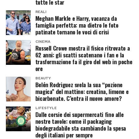
tutte le star
iniziare una nuova fase della convivenza con
Tra i messaggi più sentiti c’è quello di Luciano
REALI
Franceska sembrano occupare il primo posto
Ligabue, che ha voluto salutare Guccini con
Meghan Markle e Harry, vacanza da
famiglia perfetta: ma dietro le foto
nella lista dei desideri.
parole semplici ma intense: «Ti ho ammirato
patinate tornano le voci di crisi
sconfinatamente, ma ancora di più ti ho voluto
Nessun altare imminente, dunque, ma un loft
CINEMA
bene».
Russell Crowe mostra il fisico ritrovato a
nel cuore di Milano vale già come una
62 anni: gli scatti scatenano i fan e la
dichiarazione piuttosto impegnativa.
Anche Gianni Morandi ha ricordato il cantautore
trasformazione fa il giro del web in poche
emiliano come «un vero poeta», capace di
ore
Il nuovo nido d’amore nel cuore di
trasformare ogni incontro in un racconto.
BEAUTY
Belén Rodriguez svela la sua “pozione
Milano
Antonello Venditti ha invece scritto: «Hai
magica” del mattino: creatina, limone e
lasciato questo mondo infame. Ci mancherai»,
bicarbonato. C’entra il nuovo amore?
Per Elodie si apre così un nuovo capitolo,
citando uno dei versi più celebri dell’amico.
LIFESTYLE
sentimentale e immobiliare. La cantante
Dalle corsie dei supermercati fino alle
Fiorella Mannoia ha affidato il suo addio a una
continua a vivere una delle fasi più fortunate
nostre tavole: come il packaging
biodegradabile sta cambiando la spesa
sola frase, tanto essenziale quanto dolorosa:
della propria carriera e, sul piano privato,
degli italiani per sempre
«Oggi siamo tutti un po’ più soli. Ciao Cirano».
sembra aver trovato accanto a Franceska una