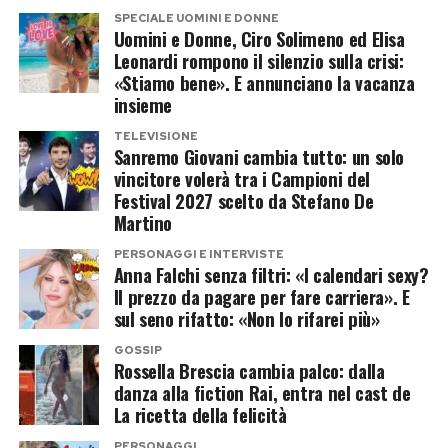
SPECIALE UOMINI E DONNE
stabilità che non ha più bisogno di essere
Uomini e Donne, Ciro Solimeno ed Elisa
Il ricordo di Cristiano De André,
nascosta.
Leonardi rompono il silenzio sulla crisi:
Finardi e Zucchero
«Stiamo bene». E annunciano la vacanza
Da settembre, la coppia dovrebbe lasciare la
insieme
casa sui Navigli per trasferirsi nel nuovo loft. Più
Tra gli omaggi più intensi c’è quello di Cristiano
TELEVISIONE
Sanremo Giovani cambia tutto: un solo
spazio, più comfort e soprattutto più libertà per
De André, che ha accostato Guccini al padre
vincitore volerà tra i Campioni del
vivere un amore che, tra una paparazzata e
Fabrizio: «Come mio padre ha rappresentato
Festival 2027 scelto da Stefano De
l’altra, ha ormai smesso di essere un segreto.
una voce libera, capace di raccontare il nostro
Martino
Paese con poesia, impegno civile e spirito di
PERSONAGGI E INTERVISTE
Anna Falchi senza filtri: «I calendari sexy?
Post Views:
176
resistenza».
Il prezzo da pagare per fare carriera». E
sul seno rifatto: «Non lo rifarei più»
Eugenio Finardi lo ha definito «una delle figure
GOSSIP
più importanti del dopoguerra italiano»,
Rossella Brescia cambia palco: dalla
ricordando come con lui si chiuda un’altra pagina
danza alla fiction Rai, entra nel cast de
La ricetta della felicità
irripetibile del grande cantautorato.
PERSONAGGI