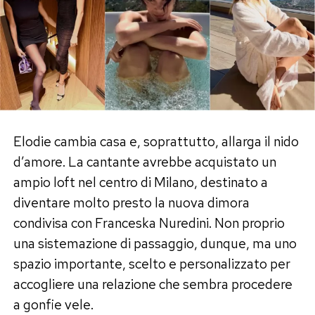
superstar in vacanza, che normale naturalmente
non è.
L’effetto promozionale, però, appare
immediato. Ogni tappa alimenta articoli, video,
ricerche online e fantasie di viaggio. E mentre
qualcuno si domanda quanto possa costare
Elodie cambia casa e, soprattutto, allarga il nido
replicare il suo itinerario, l’Italia incassa una
d’amore. La cantante avrebbe acquistato un
pubblicità internazionale difficilmente
ampio loft nel centro di Milano, destinato a
quantificabile.
diventare molto presto la nuova dimora
condivisa con Franceska Nuredini. Non proprio
una sistemazione di passaggio, dunque, ma uno
spazio importante, scelto e personalizzato per
accogliere una relazione che sembra procedere
a gonfie vele.