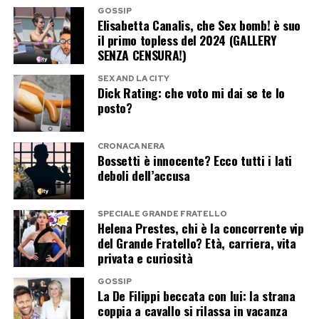
Il sindaco di Bologna Matteo Lepore ha scritto
GOSSIP
Elisabetta Canalis, che Sex bomb! è suo
che «piange Bologna e piange tutta l’Italia»,
il primo topless del 2024 (GALLERY
annunciando il cordoglio della città che più di
SENZA CENSURA!)
ogni altra ha identificato Guccini con la propria
SEX AND LA CITY
Dick Rating: che voto mi dai se te lo
storia. Anche il Comune di Modena proclamerà il
posto?
lutto cittadino nel giorno dei funerali.
CRONACA NERA
Per un giorno, almeno, si sono fermate
Bossetti è innocente? Ecco tutti i lati
appartenenze politiche, differenze artistiche e
deboli dell’accusa
rivalità generazionali. È rimasto soltanto il
saluto corale a un autore che, con le sue
SPECIALE GRANDE FRATELLO
Helena Prestes, chi è la concorrente vip
canzoni, ha raccontato come pochi altri l’Italia, le
del Grande Fratello? Età, carriera, vita
sue contraddizioni, le sue speranze e le sue
privata e curiosità
malinconie. Per questo, nei messaggi pubblicati
GOSSIP
in queste ore, c’è una parola che ritorna più di
La De Filippi beccata con lui: la strana
coppia a cavallo si rilassa in vacanza
tutte:
Maestro
.